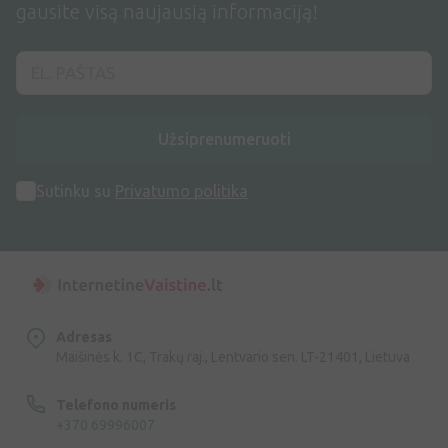
gausite visą naujausią informaciją!
Užsiprenumeruoti
Sutinku su
Privatumo politika
Adresas
Maišinės k. 1C, Trakų raj., Lentvario sen. LT-21401, Lietuva
Telefono numeris
+370 69996007