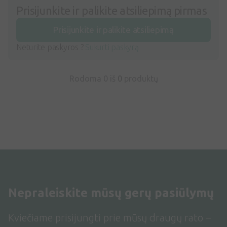
Prisijunkite ir palikite atsiliepimą pirmas
Prisijunkite ir palikite atsiliepimą
Neturite paskyros ?
Sukurti paskyrą
Rodoma 0 iš
0
produktų
Nepraleiskite mūsų gerų pasiūlymų
Kviečiame prisijungti prie mūsų draugų rato –