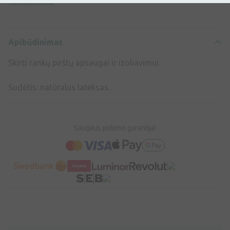
Apibūdinimas
Apibūdinimas
Skirti rankų pirštų apsaugai ir izoliavimui.
Sudėtis: natūralus lateksas.
Saugaus pirkimo garantija!