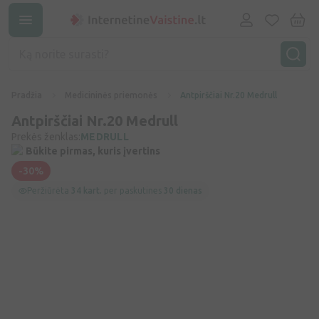
Pradžia
Medicininės priemonės
Antpirščiai Nr.20 Medrull
Antpirščiai Nr.20 Medrull
Prekės ženklas:
MEDRULL
Būkite pirmas, kuris įvertins
-30%
Peržiūrėta
34 kart.
per paskutines
30 dienas