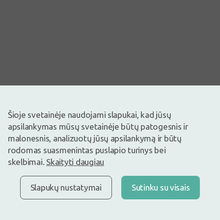
Šioje svetainėje naudojami slapukai, kad jūsų
apsilankymas mūsų svetainėje būtų patogesnis ir
malonesnis, analizuotų jūsų apsilankymą ir būtų
Vaizdas yra iliustracinis
rodomas suasmenintas puslapio turinys bei
0,62€
0,89€
(30% nuolaida)
skelbimai.
Skaityti daugiau
Geriausia per 30 d.: 0,89€ (-31%)
Prekyboje
Liko tik 17
Slapukų nustatymai
Sutinku su visais
Skirti rankų pirštų apsaugai ir izoliavimui.
Sudėtis: natūralus lateksas.