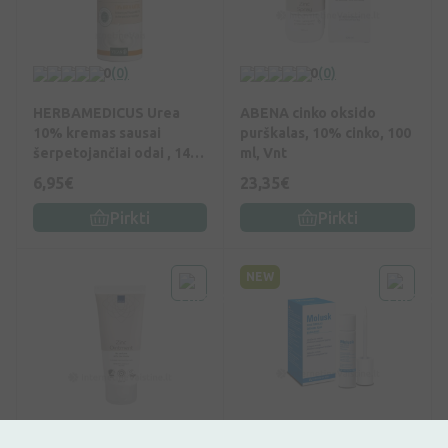
0
(0)
0
(0)
HERBAMEDICUS Urea
ABENA cinko oksido
10% kremas sausai
purškalas, 10% cinko, 100
šerpetojančiai odai , 140
ml, Vnt
ml, Vnt
6,95€
23,35€
Pirkti
Pirkti
NEW
0
(0)
0
(0)