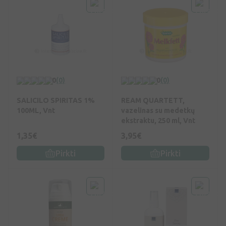
0
(0)
0
(0)
SALICILO SPIRITAS 1%
REAM QUARTETT,
100ML, Vnt
vazelinas su medetkų
ekstraktu, 250 ml, Vnt
1,35€
3,95€
Pirkti
Pirkti