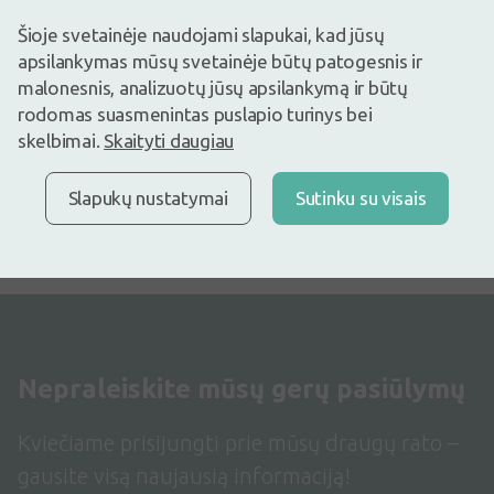
ABENA 20% cinko tepalas
MOLUSK 10% odos
Šioje svetainėje naudojami slapukai, kad jūsų
be kvapiklių, 100ml, Vnt
tirpalas, 3 g
apsilankymas mūsų svetainėje būtų patogesnis ir
malonesnis, analizuotų jūsų apsilankymą ir būtų
6,95€
15,45€
rodomas suasmenintas puslapio turinys bei
skelbimai.
Skaityti daugiau
Pirkti
Pirkti
Slapukų nustatymai
Sutinku su visais
Rodoma 8 iš
8
produktų
Nepraleiskite mūsų gerų pasiūlymų
Kviečiame prisijungti prie mūsų draugų rato –
gausite visą naujausią informaciją!