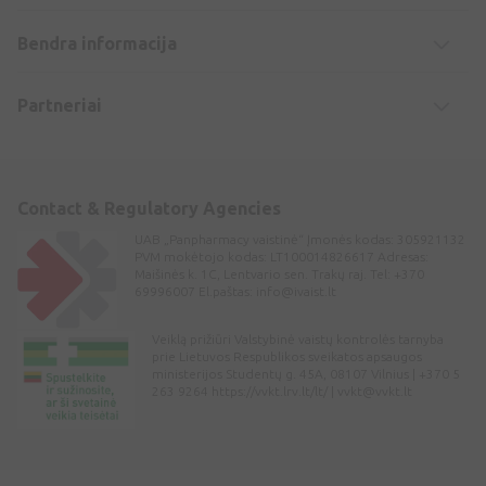
Bendra informacija
Partneriai
Contact & Regulatory Agencies
UAB „Panpharmacy vaistinė“ Įmonės kodas: 305921132
PVM mokėtojo kodas: LT100014826617 Adresas:
Maišinės k. 1C, Lentvario sen. Trakų raj. Tel: +370
69996007 El.paštas:
info@ivaist.lt
Veiklą prižiūri Valstybinė vaistų kontrolės tarnyba
prie Lietuvos Respublikos sveikatos apsaugos
ministerijos Studentų g. 45A, 08107 Vilnius | +370 5
263 9264 https://vvkt.lrv.lt/lt/ |
vvkt@vvkt.lt