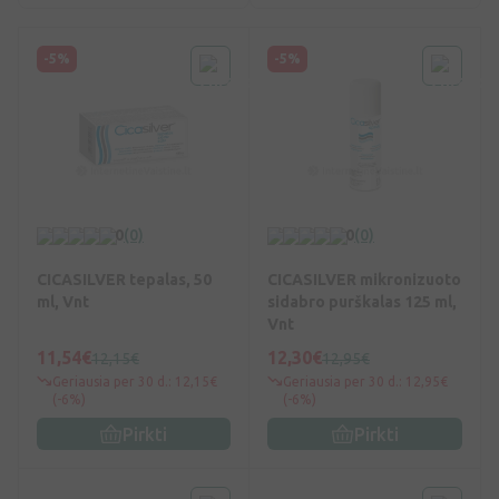
-5%
-5%
0
(0)
0
(0)
CICASILVER tepalas, 50
CICASILVER mikronizuoto
ml, Vnt
sidabro purškalas 125 ml,
Vnt
11,54€
12,30€
12,15€
12,95€
Geriausia per 30 d.: 12,15€
Geriausia per 30 d.: 12,95€
(-6%)
(-6%)
Pirkti
Pirkti