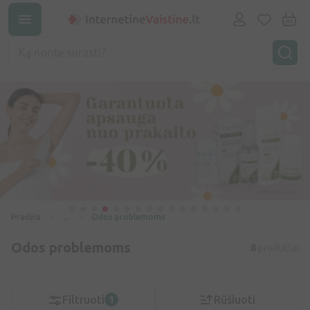
Pradžia
...
Odos problemoms
Odos problemoms
8
produktai
Filtruoti
Rūšiuoti
1