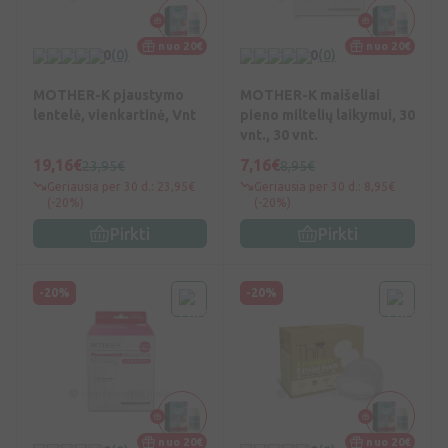
nuo 20€
nuo 20€
0
(0)
0
(0)
MOTHER-K pjaustymo
MOTHER-K maišeliai
lentelė, vienkartinė, Vnt
pieno miltelių laikymui, 30
vnt., 30 vnt.
19,16€
7,16€
23,95€
8,95€
Geriausia per 30 d.: 23,95€
Geriausia per 30 d.: 8,95€
(-20%)
(-20%)
Pirkti
Pirkti
-20%
-20%
nuo 20€
nuo 20€