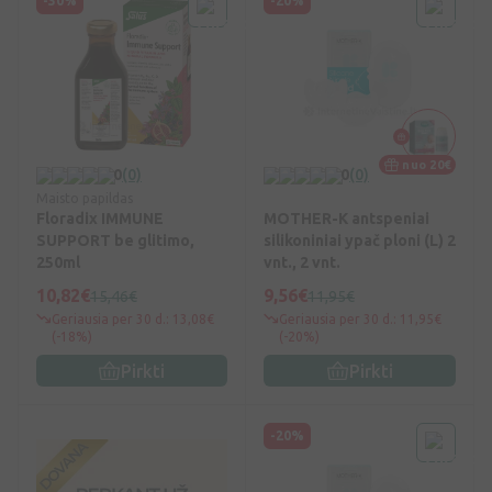
-30%
-20%
nuo 20€
0
(0)
0
(0)
Maisto papildas
Floradix IMMUNE
MOTHER-K antspeniai
SUPPORT be glitimo,
silikoniniai ypač ploni (L) 2
250ml
vnt., 2 vnt.
10,82€
9,56€
15,46€
11,95€
Geriausia per 30 d.: 13,08€
Geriausia per 30 d.: 11,95€
(-18%)
(-20%)
Pirkti
Pirkti
-20%