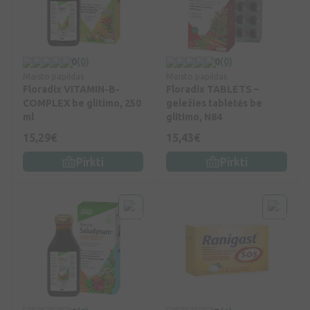
0
(0)
0
(0)
Maisto papildas
Maisto papildas
Floradix VITAMIN-B-
Floradix TABLETS –
COMPLEX be glitimo, 250
geležies tabletės be
ml
glitimo, N84
15,29€
15,43€
Pirkti
Pirkti