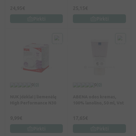
24,95€
25,15€
Pirkti
Pirkti
0
(0)
0
(0)
NUK įdėklai į liemenėlę
ABENA odos kremas,
High Performance N30
100% lanolino, 50 ml, Vnt
9,99€
17,65€
Pirkti
Pirkti