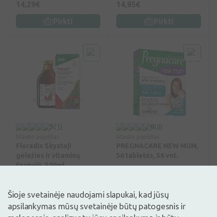
14,29€
14,95€
Pirkti
Pirkti
5
(1)
0
(0)
Maisto papildas
Maisto papildas
Floradix Skystoji
PREGNACARE NEW MUM,
geležies ir vitaminų
56 tabletės, 56 vnt.
formulė, 500ml
24,49€
22,95€
Šioje svetainėje naudojami slapukai, kad jūsų
Pirkti
Pirkti
apsilankymas mūsų svetainėje būtų patogesnis ir