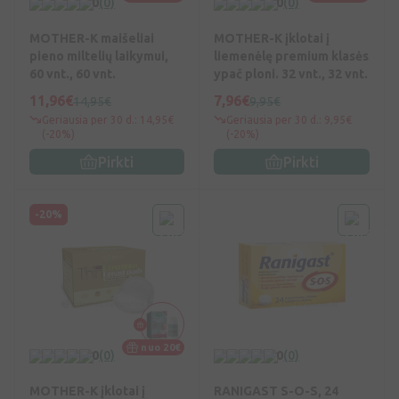
0
(0)
0
(0)
MOTHER-K maišeliai
MOTHER-K įklotai į
pieno miltelių laikymui,
liemenėlę premium klasės
60 vnt., 60 vnt.
ypač ploni. 32 vnt., 32 vnt.
11,96€
7,96€
14,95€
9,95€
Geriausia per 30 d.: 14,95€
Geriausia per 30 d.: 9,95€
(-20%)
(-20%)
Pirkti
Pirkti
-20%
nuo 20€
0
(0)
0
(0)
MOTHER-K įklotai į
RANIGAST S-O-S, 24