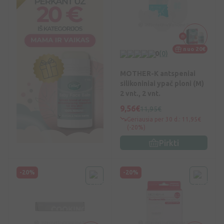
nuo 20€
0
(0)
MOTHER-K antspeniai
silikoniniai ypač ploni (M)
2 vnt., 2 vnt.
9,56€
11,95€
Geriausia per 30 d.: 11,95€
(-20%)
Pirkti
-20%
-20%