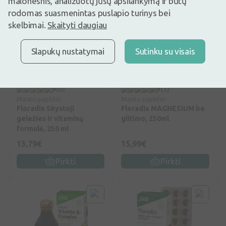
malonesnis, analizuotų jūsų apsilankymą ir būtų
TOP
rodomas suasmenintas puslapio turinys bei
skelbimai.
Skaityti daugiau
Slapukų nustatymai
Sutinku su visais
0
(0)
5
(1)
Maisto papildas
Maisto papildas
Floradix Skystoji
Floradix MAGNESIUM be
geležies ir vitaminų
glitimo, 250ml
formulė, 250 ml
13,79€
15,99€
Pirkti
Pirkti