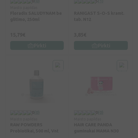
0
(0)
5
(1)
Maisto papildas
Floradix SALUDYNAM be
RANIGAST S-O-S kramt.
glitimo, 250ml
tab. N12
15,79€
3,85€
Pirkti
Pirkti
0
(0)
0
(0)
Maisto papildas
Maisto papildas
RAW POWDERS
HAIR CARE PANDA
Probiotikai, 500 ml, Vnt
guminukai MAMA N30