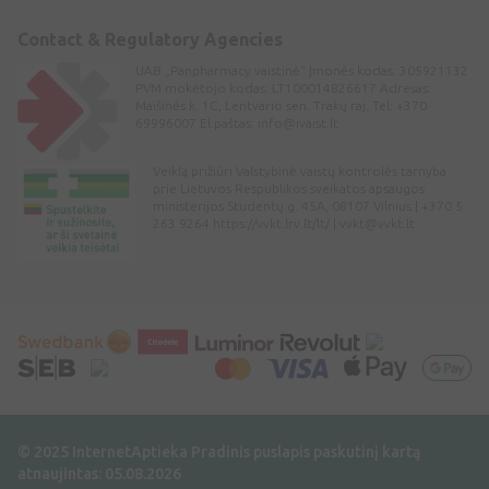
Contact & Regulatory Agencies
UAB „Panpharmacy vaistinė“ Įmonės kodas: 305921132
PVM mokėtojo kodas: LT100014826617 Adresas:
Maišinės k. 1C, Lentvario sen. Trakų raj. Tel: +370
69996007 El.paštas:
info@ivaist.lt
Veiklą prižiūri Valstybinė vaistų kontrolės tarnyba
prie Lietuvos Respublikos sveikatos apsaugos
ministerijos Studentų g. 45A, 08107 Vilnius | +370 5
263 9264 https://vvkt.lrv.lt/lt/ |
vvkt@vvkt.lt
© 2025 InternetAptieka
Pradinis puslapis paskutinį kartą
atnaujintas: 05.08.2026