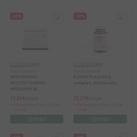
-35%
-30%
0
(0)
0
(0)
Maisto papildas
Maisto papildas
NEW NORDIC
ECOSH Pregnancy
MULTIVITAMINAI
complex, 60 kapsulių
NĖŠČIOMS IR
MAITINANČIOMS
12,32€
23,27€
18,95€
33,25€
MOTERIMS TAB. N90
Geriausia per 30 d.: 18,95€
Geriausia per 30 d.: 23,34€
(-35%)
(-1%)
Pirkti
Pirkti