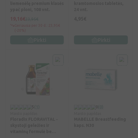
liemenėlę premium klasės
kramtomosios tabletės,
ypač ploni, 108 vnt.
24 vnt.
19,16€
4,95€
23,95€
Geriausia per 30 d.: 23,95€
(-20%)
Pirkti
Pirkti
5
(1)
0
(0)
Maisto papildas
Maisto papildas
Floradix FLORAVITAL -
MABELLE Breastfeeding
skystoji geležies ir
kaps. N30
vitaminų formulė be
glitimo, 250ml