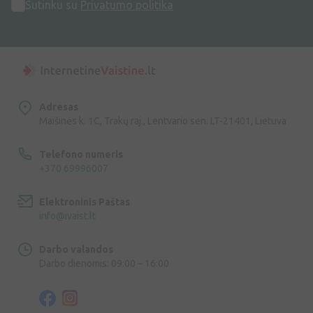
Sutinku su
Privatumo politika
Adresas
Maišinės k. 1C, Trakų raj., Lentvario sen. LT-21401, Lietuva
Telefono numeris
+370 69996007
Elektroninis Paštas
info@ivaist.lt
Darbo valandos
Darbo dienomis: 09:00 – 16:00