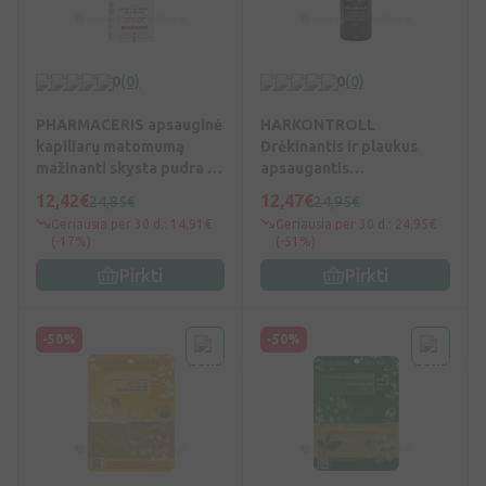
0
(0)
0
(0)
PHARMACERIS apsauginė
HARKONTROLL
kapiliarų matomumą
Drėkinantis ir plaukus
mažinanti skysta pudra F,
apsaugantis
Nr.20, SPF20, 30 ml, N1
kondicionierius, 200 ml,
12,42€
12,47€
24,85€
24,95€
Vnt
Geriausia per 30 d.: 14,91€
Geriausia per 30 d.: 24,95€
(-17%)
(-51%)
Pirkti
Pirkti
-50%
-50%