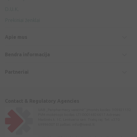
D.U.K.
Prekiniai ženklai
Apie mus
Bendra informacija
Partneriai
Contact & Regulatory Agencies
UAB „Panpharmacy vaistinė“ Įmonės kodas: 305921132
PVM mokėtojo kodas: LT100014826617 Adresas:
Maišinės k. 1C, Lentvario sen. Trakų raj. Tel: +370
69996007 El.paštas:
info@ivaist.lt