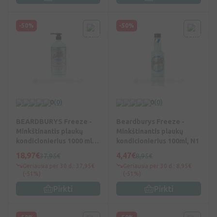
-50%
-50%
0
(0)
0
(0)
BEARDBURYS Freeze -
Beardburys Freeze -
Minkštinantis plaukų
Minkštinantis plaukų
kondicionierius 1000 ml,
kondicionierius 100ml, N1
N1
18,97€
4,47€
37,95€
8,95€
Geriausia per 30 d.: 37,95€
Geriausia per 30 d.: 8,95€
(-51%)
(-51%)
Pirkti
Pirkti