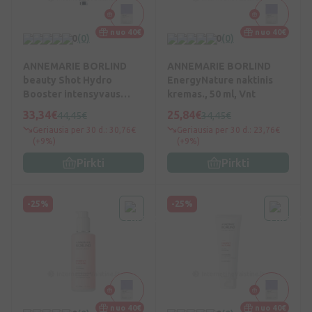
nuo 40€
nuo 40€
0
(0)
0
(0)
ANNEMARIE BORLIND
ANNEMARIE BORLIND
beauty Shot Hydro
EnergyNature naktinis
Booster intensyvaus
kremas., 50 ml, Vnt
poveikio koncentruotas
33,34€
25,84€
44,45€
34,45€
serumas, 15 ml, Vnt
Geriausia per 30 d.: 30,76€
Geriausia per 30 d.: 23,76€
(+9%)
(+9%)
Pirkti
Pirkti
-25%
-25%
nuo 40€
nuo 40€