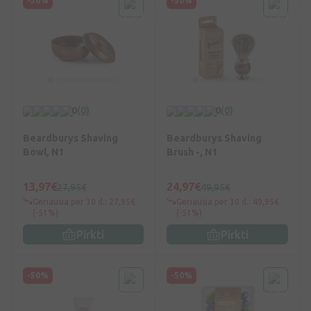
-50%
-50%
0
(0)
0
(0)
Beardburys Shaving
Beardburys Shaving
Bowl, N1
Brush -, N1
13,97€
24,97€
27,95€
49,95€
Geriausia per 30 d.: 27,95€
Geriausia per 30 d.: 49,95€
(-51%)
(-51%)
Pirkti
Pirkti
-50%
-50%