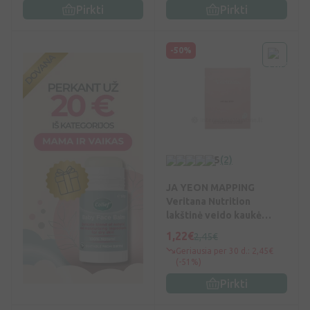
Pirkti
Pirkti
-50%
5
(2)
JA YEON MAPPING
Veritana Nutrition
lakštinė veido kaukė
maitin., 23 g, Vnt
1,22€
2,45€
Geriausia per 30 d.: 2,45€
(-51%)
Pirkti