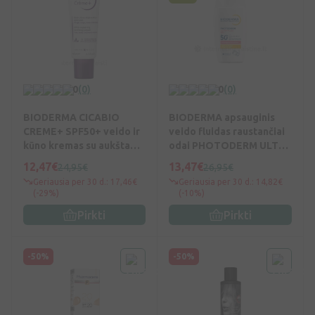
0
(0)
0
(0)
BIODERMA CICABIO
BIODERMA apsauginis
CREME+ SPF50+ veido ir
veido fluidas raustančiai
kūno kremas su aukšta
odai PHOTODERM ULTRA
apsauga nuo saulės , 40
FLUID AR+, SPF50+, 40 ml
12,47€
13,47€
24,95€
26,95€
ml, Vnt
Geriausia per 30 d.: 17,46€
Geriausia per 30 d.: 14,82€
(-29%)
(-10%)
Pirkti
Pirkti
-50%
-50%