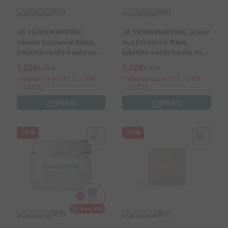
0
(0)
0
(0)
JA YEON MAPPING
JA YEON MAPPING Green
Lemon Esscence Mask,
tea Esscence Mask,
lakštinė veido kaukė su
lakštinė veido kaukė su
vit. C, 25 g, Vnt
žal. arbata, 25 g, Vnt
1,22€
1,22€
2,45€
2,45€
Geriausia per 30 d.: 2,45€
Geriausia per 30 d.: 2,45€
(-51%)
(-51%)
Pirkti
Pirkti
-25%
-50%
nuo 40€
0
(0)
0
(0)