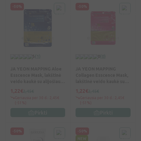
-50%
-50%
5
(1)
0
(0)
JA YEON MAPPING Aloe
JA YEON MAPPING
Esscence Mask, lakštinė
Collagen Esscence Mask,
veido kaukė su alijošiaus
lakštinė veido kaukė su
esktr., 25 g, Vnt
kolagenu, 25 g, Vnt
1,22€
1,22€
2,45€
2,45€
Geriausia per 30 d.: 2,45€
Geriausia per 30 d.: 2,45€
(-51%)
(-51%)
Pirkti
Pirkti
-50%
-50%
NEW