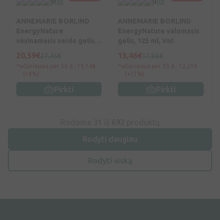
0
(0)
0
(0)
ANNEMARIE BORLIND
ANNEMARIE BORLIND
EnergyNature
EnergyNature valomasis
vėsinamasis veido gelis,
gelis, 125 ml, Vnt
150 ml, Vnt
20,59€
13,46€
27,45€
17,95€
Geriausia per 30 d.: 19,14€
Geriausia per 30 d.: 12,21€
(+8%)
(+11%)
Pirkti
Pirkti
Rodoma 31 iš
692
produktų
Rodyti daugiau
Rodyti viską