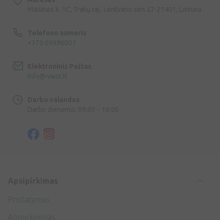
Maišinės k. 1C, Trakų raj., Lentvario sen. LT-21401, Lietuva
Telefono numeris
+370 69996007
Elektroninis Paštas
info@ivaist.lt
Darbo valandos
Darbo dienomis: 09:00 – 16:00
Apsipirkimas
Pristatymas
Apmokėjimas