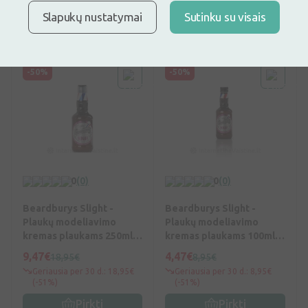
(-51%)
(-51%)
Slapukų nustatymai
Sutinku su visais
Pirkti
Pirkti
-50%
-50%
0
(0)
0
(0)
Beardburys Slight -
Beardburys Slight -
Plaukų modeliavimo
Plaukų modeliavimo
kremas plaukams 250ml,
kremas plaukams 100ml,
N1
N1
9,47€
4,47€
18,95€
8,95€
Geriausia per 30 d.: 18,95€
Geriausia per 30 d.: 8,95€
(-51%)
(-51%)
Pirkti
Pirkti