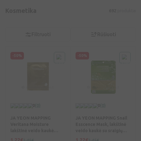
Kosmetika
692
produktai
Filtruoti
Rūšiuoti
-50%
-50%
0
(0)
0
(0)
JA YEON MAPPING
JA YEON MAPPING Snail
Veritana Moisture
Esscence Mask, lakštinė
lakštinė veido kaukė
veido kaukė su sraigių
drėkin., 23 g, Vnt
mucinu, 25 g, Vnt
1,22€
1,22€
2,45€
2,45€