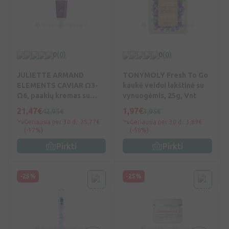
0
(0)
0
(0)
JULIETTE ARMAND
TONYMOLY Fresh To Go
ELEMENTS CAVIAR Ω3-
kaukė veidui lakštinė su
Ω6, paakių kremas su
vynuogėmis, 25g, Vnt
juodaisiais ikrais, 20 ml,
21,47€
1,97€
42,95€
3,95€
Vnt
Geriausia per 30 d.: 25,77€
Geriausia per 30 d.: 3,89€
(-17%)
(-50%)
Pirkti
Pirkti
-25%
-25%