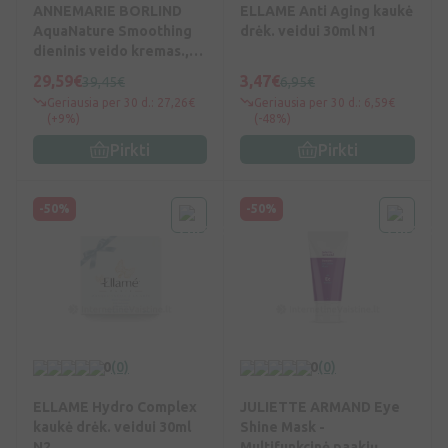
ANNEMARIE BORLIND
ELLAME Anti Aging kaukė
AquaNature Smoothing
drėk. veidui 30ml N1
dieninis veido kremas.,
50 ml, 50 ml
29,59€
3,47€
39,45€
6,95€
Geriausia per 30 d.: 27,26€
Geriausia per 30 d.: 6,59€
(+9%)
(-48%)
Pirkti
Pirkti
-50%
-50%
0
(0)
0
(0)
ELLAME Hydro Complex
JULIETTE ARMAND Eye
kaukė drėk. veidui 30ml
Shine Mask -
N2
Multifunkcinė paakių