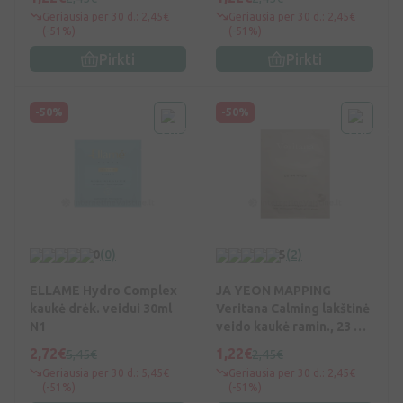
Geriausia per 30 d.: 2,45€
Geriausia per 30 d.: 2,45€
(-51%)
(-51%)
Pirkti
Pirkti
-50%
-50%
0
(0)
5
(2)
ELLAME Hydro Complex
JA YEON MAPPING
kaukė drėk. veidui 30ml
Veritana Calming lakštinė
N1
veido kaukė ramin., 23 g,
Vnt
2,72€
1,22€
5,45€
2,45€
Geriausia per 30 d.: 5,45€
Geriausia per 30 d.: 2,45€
(-51%)
(-51%)