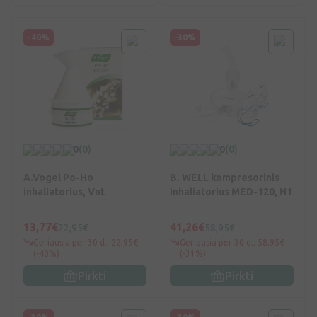
-40%
-30%
0
(0)
0
(0)
A.Vogel Po-Ho
B. WELL kompresorinis
inhaliatorius, Vnt
inhaliatorius MED-120, N1
13,77€
41,26€
22,95€
58,95€
Geriausia per 30 d.: 22,95€
Geriausia per 30 d.: 58,95€
(-40%)
(-31%)
Pirkti
Pirkti