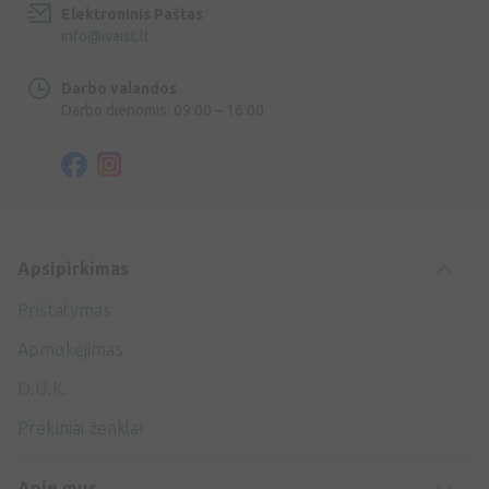
Elektroninis Paštas
info@ivaist.lt
Darbo valandos
Darbo dienomis: 09:00 – 16:00
Apsipirkimas
Pristatymas
Apmokėjimas
D.U.K.
Prekiniai ženklai
Apie mus