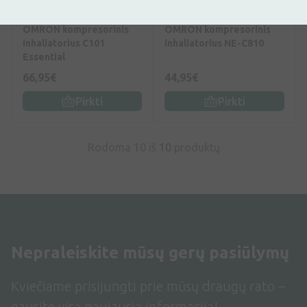
0
(0)
0
(0)
OMRON kompresorinis
OMRON kompresorinis
inhaliatorius C101
inhaliatorius NE-C810
Essential
66,95€
44,95€
Pirkti
Pirkti
Rodoma 10 iš
10
produktų
Nepraleiskite mūsų gerų pasiūlymų
Kviečiame prisijungti prie mūsų draugų rato –
gausite visą naujausią informaciją!