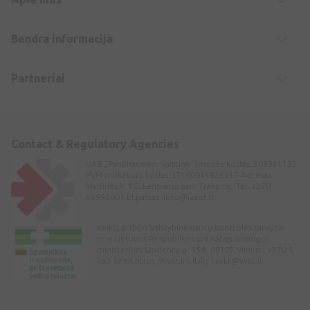
Bendra informacija
Partneriai
Contact & Regulatory Agencies
UAB „Panpharmacy vaistinė“ Įmonės kodas: 305921132
PVM mokėtojo kodas: LT100014826617 Adresas:
Maišinės k. 1C, Lentvario sen. Trakų raj. Tel: +370
69996007 El.paštas:
info@ivaist.lt
Veiklą prižiūri Valstybinė vaistų kontrolės tarnyba
prie Lietuvos Respublikos sveikatos apsaugos
ministerijos Studentų g. 45A, 08107 Vilnius | +370 5
263 9264 https://vvkt.lrv.lt/lt/ |
vvkt@vvkt.lt