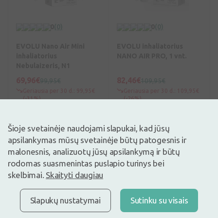
0
(0)
0
(0)
EVOLU Nano Air Mini
EVOLU inhaliatorius
inhaliatorius
NANO AIR PRO, 1 vnt.
Nebulaizeris, N1
69,96€
82,46€
99,95€
109,95€
Geriausia per 30 d.: 99,95€
Geriausia per 30 d.: 109,95€
(-31%)
(-26%)
Pirkti
Pirkti
Šioje svetainėje naudojami slapukai, kad jūsų
apsilankymas mūsų svetainėje būtų patogesnis ir
malonesnis, analizuotų jūsų apsilankymą ir būtų
rodomas suasmenintas puslapio turinys bei
skelbimai.
Skaityti daugiau
Slapukų nustatymai
Sutinku su visais