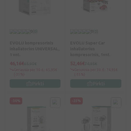
0
(0)
0
(0)
EVOLU kompresorinis
EVOLU Super Car
inhaliatorius UNIVERSAL,
Inhaliatorius
1 vnt.
kompresorinis, 1vnt.
46,16€
52,46€
65,95€
74,95€
Geriausia per 30 d.: 65,95€
Geriausia per 30 d.: 74,95€
(-31%)
(-31%)
Pirkti
Pirkti
-30%
-25%