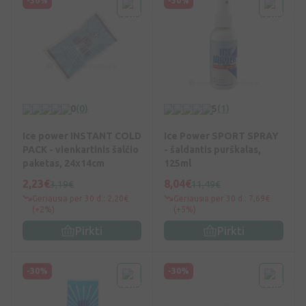
-30%
-30%
0
(0)
5
(1)
Ice power INSTANT COLD
Ice Power SPORT SPRAY
PACK - vienkartinis šalčio
- šaldantis purškalas,
paketas, 24x14cm
125ml
2,23€
8,04€
3,19€
11,49€
Geriausia per 30 d.: 2,20€
Geriausia per 30 d.: 7,69€
(+2%)
(+5%)
Pirkti
Pirkti
-30%
-30%