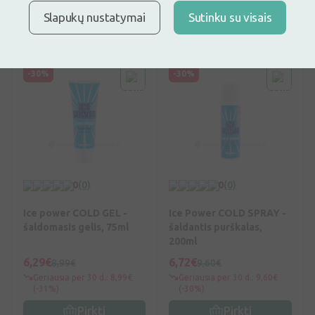
(-36%)
(-31%)
Slapukų nustatymai
Sutinku su visais
Pirkti
Pirkti
-30%
-30%
0
(0)
0
(0)
Ice power COLD GEL -
Ice Power COLD SPRAY -
šaldomasis gelis, 75ml
šaldantis purškalas,
200ml
6,29€
6,72€
8,99€
9,60€
Geriausia per 30 d.: 8,99€
Geriausia per 30 d.: 9,60€
(-31%)
(-30%)
Pirkti
Pirkti