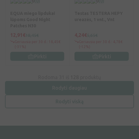
0
(0)
0
(0)
EQUA miego lipdukai
Testas TESTERA HEPY
lūpoms Good Night
ureazės, 1 vnt., Vnt
Patches N30
12,91€
4,24€
18,45€
5,65€
Geriausia per 30 d.: 18,45€
Geriausia per 30 d.: 4,78€
(-31%)
(-12%)
Pirkti
Pirkti
Rodoma 31 iš
128
produktų
Rodyti daugiau
Rodyti viską