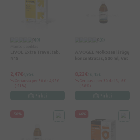
0
(0)
0
(0)
Maisto papildas
LIVOL Extra Travel tab.
A.VOGEL Molkosan išrūgų
N15
koncentratas, 500 ml, Vnt
2,47€
8,22€
4,95€
16,45€
Geriausia per 30 d.: 4,95€
Geriausia per 30 d.: 13,16€
(-51%)
(-38%)
Pirkti
Pirkti
-50%
-46%