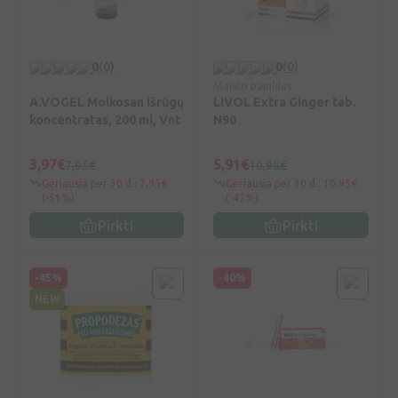
0
(0)
0
(0)
Maisto papildas
A.VOGEL Molkosan išrūgų
LIVOL Extra Ginger tab.
koncentratas, 200 ml, Vnt
N90
3,97€
5,91€
7,95€
10,95€
Geriausia per 30 d.: 7,95€
Geriausia per 30 d.: 10,95€
(-51%)
(-47%)
Pirkti
Pirkti
-45%
-40%
NEW