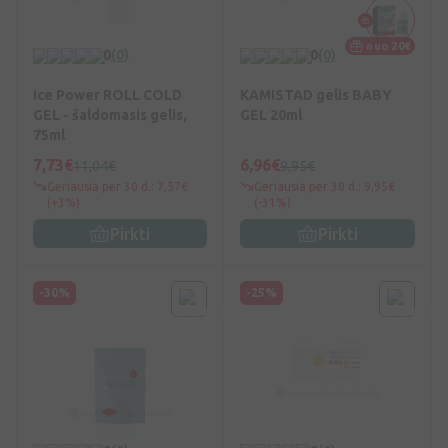
nuo 20€
0
(0)
0
(0)
Ice Power ROLL COLD
KAMISTAD gelis BABY
GEL - šaldomasis gelis,
GEL 20ml
75ml
7,73€
6,96€
11,04€
9,95€
Geriausia per 30 d.: 7,57€
Geriausia per 30 d.: 9,95€
(+3%)
(-31%)
Pirkti
Pirkti
-30%
-25%