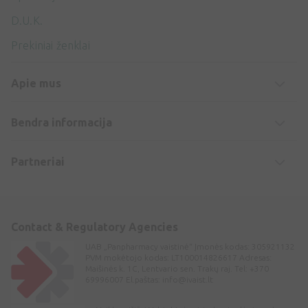
D.U.K.
Prekiniai ženklai
Apie mus
Bendra informacija
Partneriai
Contact & Regulatory Agencies
UAB „Panpharmacy vaistinė“ Įmonės kodas: 305921132
PVM mokėtojo kodas: LT100014826617 Adresas:
Maišinės k. 1C, Lentvario sen. Trakų raj. Tel: +370
69996007 El.paštas:
info@ivaist.lt