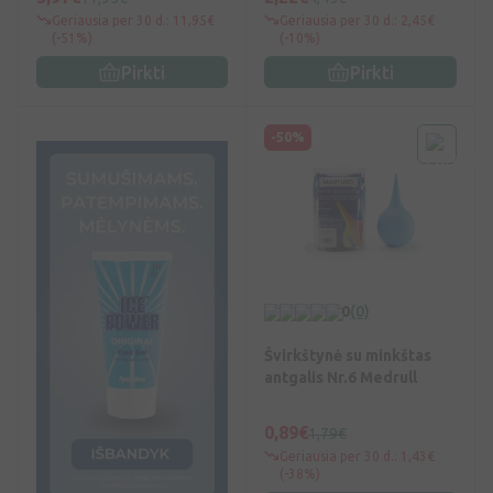
Geriausia per 30 d.: 11,95€
Geriausia per 30 d.: 2,45€
(-51%)
(-10%)
Pirkti
Pirkti
-50%
0
(0)
Švirkštynė su minkštas
antgalis Nr.6 Medrull
0,89€
1,79€
Geriausia per 30 d.: 1,43€
(-38%)