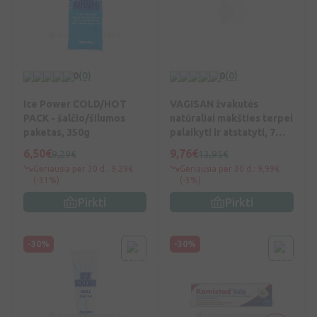
0
(0)
0
(0)
Ice Power COLD/HOT
VAGISAN žvakutės
PACK - šalčio/šilumos
natūraliai makšties terpei
paketas, 350g
palaikyti ir atstatyti, 7
vnt.
6,50€
9,76€
9,29€
13,95€
Geriausia per 30 d.: 9,29€
Geriausia per 30 d.: 9,99€
(-31%)
(-3%)
Pirkti
Pirkti
-30%
-30%