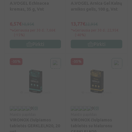
A.VOGEL Echinacea
A.VOGEL Arnica Gel Kalnų
kremas, 35 g, Vnt
arnikos gelis, 100 g, Vnt
6,57€
13,77€
10,95€
22,95€
Geriausia per 30 d.: 7,66€
Geriausia per 30 d.: 22,95€
(-15%)
(-40%)
Pirkti
Pirkti
-35%
-35%
0
(0)
0
(0)
Maisto papildas
Maisto papildas
VIRONOX čiulpiamos
VIRONOX čiulpiamos
tabletės GERKLEI,N20, 20
tabletės su hialuronu
vnt.
GERKLEI N20