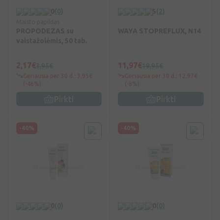
0
(0)
5
(2)
Maisto papildas
PROPODEZAS su
WAYA STOPREFLUX, N14
vaistažolėmis, 50 tab.
2,17€
11,97€
3,95€
19,95€
Geriausia per 30 d.: 3,95€
Geriausia per 30 d.: 12,97€
(-46%)
(-8%)
Pirkti
Pirkti
-40%
-40%
0
(0)
0
(0)