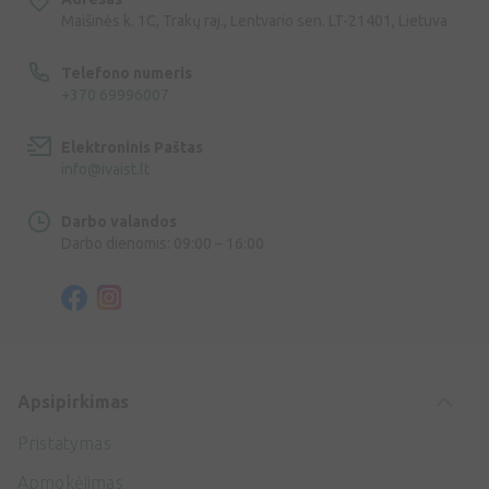
Maišinės k. 1C, Trakų raj., Lentvario sen. LT-21401, Lietuva
Telefono numeris
+370 69996007
Elektroninis Paštas
info@ivaist.lt
Darbo valandos
Darbo dienomis: 09:00 – 16:00
Apsipirkimas
Pristatymas
Apmokėjimas