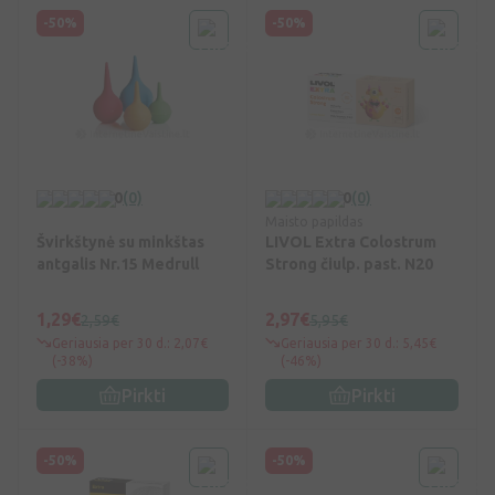
-50%
-50%
0
(0)
0
(0)
Maisto papildas
Švirkštynė su minkštas
LIVOL Extra Colostrum
antgalis Nr.15 Medrull
Strong čiulp. past. N20
1,29€
2,97€
2,59€
5,95€
Geriausia per 30 d.: 2,07€
Geriausia per 30 d.: 5,45€
(-38%)
(-46%)
Pirkti
Pirkti
-50%
-50%