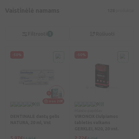
Vaistinėlė namams
128
produktai
Filtruoti
Rūšiuoti
1
-50%
-50%
nuo 20€
0
(0)
0
(0)
Maisto papildas
DENTINALE dantų gelis
VIRONOX čiulpiamos
NATURA, 20 ml, Vnt
tabletės vaikams
GERKLEI, N20, 20 vnt.
5,97€
2,22€
11,95€
4,45€