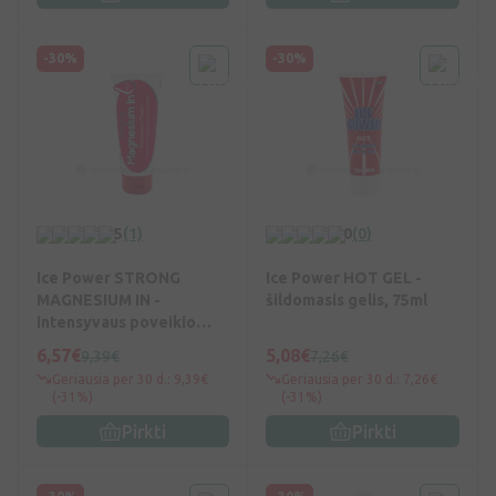
-30%
-30%
5
(1)
0
(0)
Ice Power STRONG
Ice Power HOT GEL -
MAGNESIUM IN -
šildomasis gelis, 75ml
intensyvaus poveikio
kremas su magniu, 90g
6,57€
5,08€
9,39€
7,26€
Geriausia per 30 d.: 9,39€
Geriausia per 30 d.: 7,26€
(-31%)
(-31%)
Pirkti
Pirkti