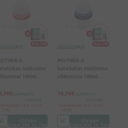
Nuo 20€
Nuo 20€
0
(0)
0
(0)
OTHER-K
MOTHER-K
uteliukas maitinimo
buteliukas maitinimo
likoniniai 180ml
silikoniniai 180ml
raudonas), Vnt
(mėlynas), Vnt
8,36€
18,36€
22,95€
(20%
22,95€
(20%
nuolaida)
nuolaida)
Geriausia per 30 d.: 22,95€
Geriausia per 30 d.: 22,95€
(-20%)
(-20%)
Pirkti
Pirkti