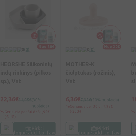
Nuo 20€
Nuo 20€
0
(0)
0
(0)
HEORSHE Silikoninių
MOTHER-K
M
indų rinkinys (pilkos
čiulptukas (rožinis),
b
sp.), Vnt
Vnt
si
(
22,36€
6,36€
1
31,95€
(30%
7,95€
(20% nuolaida)
nuolaida)
Geriausia per 30 d.: 7,95€
(-20%)
Geriausia per 30 d.: 31,95€
(-31%)
Pirkti
Pirkti