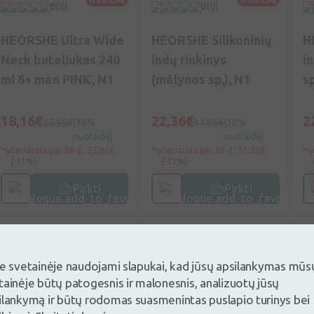
0
(0)
0
(0)
HEORSHE Ultra Wide
HEORSHE Silikoninių
H
Neck buteliukas 240
indų rinkinys
i
ml 6+ mėn PINK, N1
(mėlynos sp,), N1
sp
18,16€
22,36€
2
25,95€
(30%
31,95€
(30%
nuolaida)
nuolaida)
Geriausia per 30 d.: 25,95€
Geriausia per 30 d.: 31,95€
(-31%)
(-31%)
Pirkti
Pirkti
-30%
-30%
-
je svetainėje naudojami slapukai, kad jūsų apsilankymas mūs
tainėje būtų patogesnis ir malonesnis, analizuotų jūsų
ilankymą ir būtų rodomas suasmenintas puslapio turinys bei