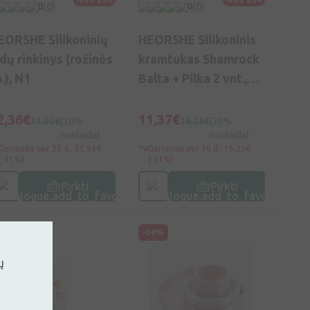
0
(0)
0
(0)
EORSHE Silikoninių
HEORSHE Silikoninis
ndų rinkinys (rožinės
kramtukas Shamrock
.), N1
Balta + Pilka 2 vnt.,
N1
2,36€
11,37€
31,95€
(30%
16,25€
(30%
nuolaida)
nuolaida)
Geriausia per 30 d.: 31,95€
Geriausia per 30 d.: 16,25€
(-31%)
(-31%)
Pirkti
Pirkti
30%
-30%
ų