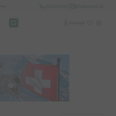
ymas
+370 69996007
info@ivaist.lt
DUK
Prisijungti