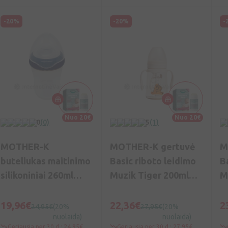
-20%
-20%
-
Nuo 20€
Nuo 20€
0
(0)
5
(1)
MOTHER-K
MOTHER-K gertuvė
M
buteliukas maitinimo
Basic riboto leidimo
B
silikoniniai 260ml
Muzik Tiger 200ml
M
(mėlynas), Vnt
(kreminis), Vnt
(
19,96€
22,36€
2
24,95€
(20%
27,95€
(20%
nuolaida)
nuolaida)
Geriausia per 30 d.: 24,95€
Geriausia per 30 d.: 27,95€