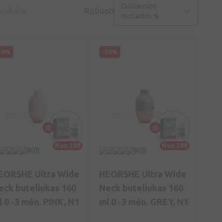
Didžiausios
Rūšiuoti
roduktai
nuolaidos %
30%
-30%
Nuo 20€
Nuo 20€
0
(0)
0
(0)
EORSHE Ultra Wide
HEORSHE Ultra Wide
eck buteliukas 160
Neck buteliukas 160
l 0 -3 mėn. PINK, N1
ml 0 -3 mėn. GREY, N1