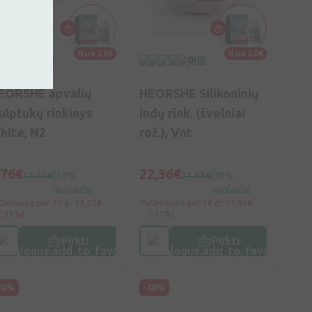
Nuo 20€
Nuo 20€
0
(0)
0
(0)
EORSHE apvalių
HEORSHE Silikoninių
iulptukų rinkinys
indų rink. (švelniai
hite, N2
rož.), Vnt
,76€
22,36€
13,95€
(30%
31,95€
(30%
nuolaida)
nuolaida)
Geriausia per 30 d.: 13,95€
Geriausia per 30 d.: 31,95€
(-31%)
(-31%)
Pirkti
Pirkti
20%
-20%