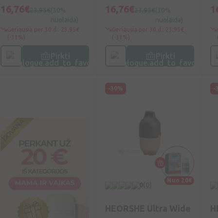
16,76€
16,76€
1
23,95€
(30%
23,95€
(30%
nuolaida)
nuolaida)
Geriausia per 30 d.: 23,95€
Geriausia per 30 d.: 23,95€
(-31%)
(-31%)
Pirkti
Pirkti
-30%
-
Nuo 20€
0
(0)
HEORSHE Ultra Wide
H