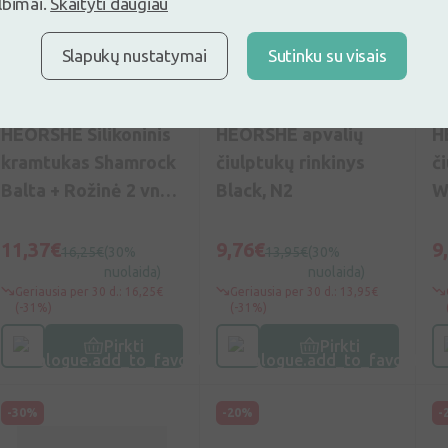
lbimai.
Skaityti daugiau
Slapukų nustatymai
Sutinku su visais
Nuo 20€
Nuo 20€
0
(0)
0
(0)
HEORSHE Silikoninis
HEORSHE apvalių
H
kramtukas Shamrock
čiulptukų rinkinys
č
Balta + Rožinė 2 vnt.,
Black, N2
W
N1
11,37€
9,76€
9
16,25€
(30%
13,95€
(30%
nuolaida)
nuolaida)
Geriausia per 30 d.: 16,25€
Geriausia per 30 d.: 13,95€
(-31%)
(-31%)
Pirkti
Pirkti
-30%
-20%
-