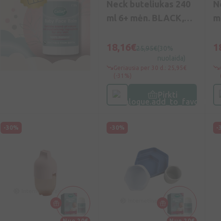
Neck buteliukas 240
N
ml 6+ mėn. BLACK,
m
N1
18,16€
1
25,95€
(30%
nuolaida)
Geriausia per 30 d.: 25,95€
(-31%)
Pirkti
-30%
-30%
-
Nuo 20€
Nuo 20€