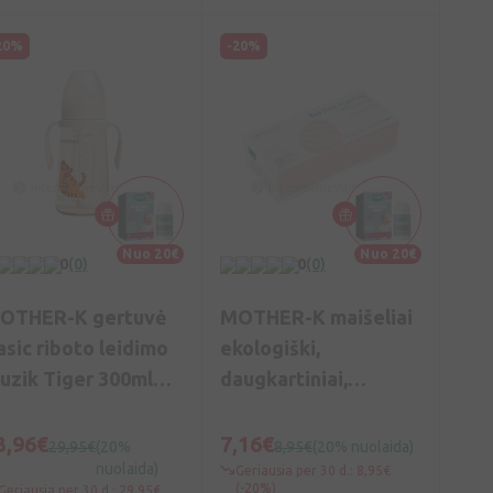
20%
-20%
Nuo 20€
Nuo 20€
0
(0)
0
(0)
OTHER-K gertuvė
MOTHER-K maišeliai
asic riboto leidimo
ekologiški,
uzik Tiger 300ml
daugkartiniai,
kreminis), Vnt
užtraukiami, (M), N30
3,96€
7,16€
29,95€
(20%
8,95€
(20% nuolaida)
nuolaida)
Geriausia per 30 d.: 8,95€
(-20%)
Geriausia per 30 d.: 29,95€