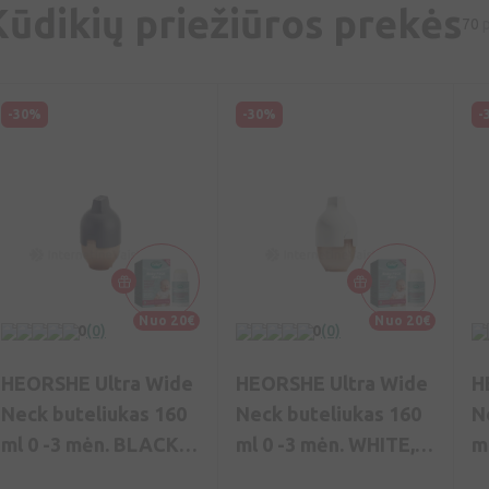
Kūdikių priežiūros prekės
70
p
-30%
-30%
-
Nuo 20€
Nuo 20€
0
(0)
0
(0)
HEORSHE Ultra Wide
HEORSHE Ultra Wide
H
Neck buteliukas 160
Neck buteliukas 160
N
ml 0 -3 mėn. BLACK,
ml 0 -3 mėn. WHITE,
m
N1
N1