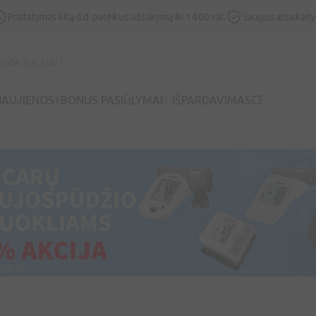
Pristatymas kitą d.d. pateikus užsakymą iki 14:00 val.
Saugus atsiskait
AUJIENOS⚕️
BONUS PASIŪLYMAI✨
IŠPARDAVIMAS💥