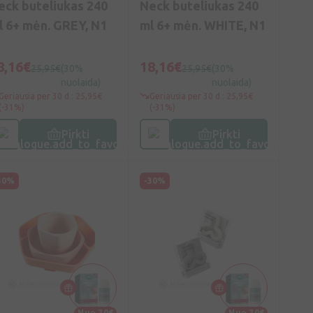
eck buteliukas 240
Neck buteliukas 240
l 6+ mėn. GREY, N1
ml 6+ mėn. WHITE, N1
8,16€
18,16€
25,95€
(30%
25,95€
(30%
nuolaida)
nuolaida)
Geriausia per 30 d.: 25,95€
Geriausia per 30 d.: 25,95€
(-31%)
(-31%)
Pirkti
Pirkti
30%
-30%
Nuo 20€
Nuo 20€