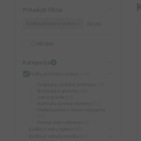
Pritaikyti filtrai
Kūdikių priežiūros prekės
Ištrinti
Akcijos
Kategorija
1
Kūdikių priežiūros prekės
(154)
Čiulptukai, žindukai, kramtukai
(51)
Buteliukai ir gertuvės
(48)
Įvairūs priedai
(28)
Buteliukų plovimo rekmenys
(12)
Maišeliai pieno ir maisto saugojimui
(20)
Pirmieji stalo reikmenys
(6)
Kūdikių ir vaikų higiena
(90)
Kūdikių ir vaikų kosmetika
(87)