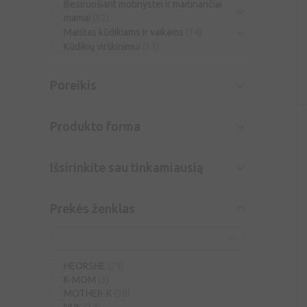
Besiruošiant motinystei ir maitinančiai
mamai
(82)
Maistas kūdikiams ir vaikams
(14)
Kūdikių virškinimui
(13)
Poreikis
Produkto forma
Išsirinkite sau tinkamiausią
Prekės ženklas
HEORSHE
(29)
K-MOM
(3)
MOTHER-K
(98)
NUK
(24)