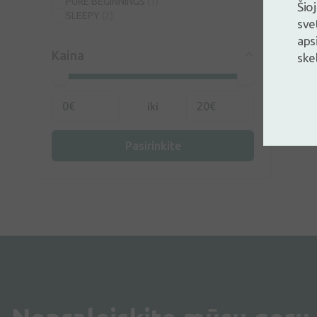
PURE BEGINNINGS
(1)
Šio
SLEEPY
(2)
sve
aps
Kaina
ske
iki
Pasirinkite