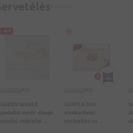
Servetėlės
5
produktai
-80%
0
(0)
0
(0)
GREEN WHALE
GENTLE DAY
S
padeliai medv. daugk
vienkartinės
A
naudoj. makiažui
nosinaitės su
da
valyti N10+ maiš. N1,
alijošiumi ir glicerinu