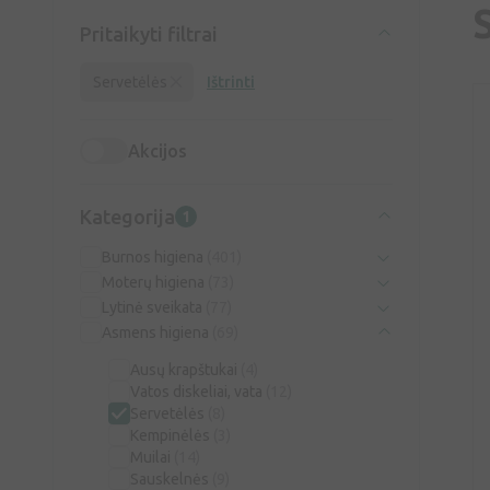
Pritaikyti filtrai
Servetėlės
Ištrinti
Akcijos
Kategorija
1
Burnos higiena
(401)
Moterų higiena
(73)
Lytinė sveikata
(77)
Asmens higiena
(69)
Ausų krapštukai
(4)
Vatos diskeliai, vata
(12)
Servetėlės
(8)
Kempinėlės
(3)
Muilai
(14)
Sauskelnės
(9)