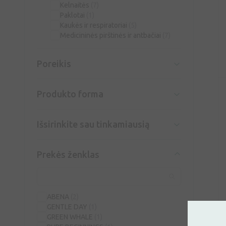
Kelnaitės
(7)
Paklotai
(1)
Kaukės ir respiratoriai
(5)
Medicininės pirštinės ir antbačiai
(7)
Poreikis
Produkto forma
Išsirinkite sau tinkamiausią
Prekės ženklas
ABENA
(2)
GENTLE DAY
(1)
GREEN WHALE
(1)