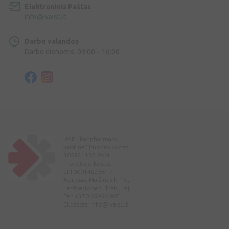
Elektroninis Paštas
info@ivaist.lt
Darbo valandos
Darbo dienomis: 09:00 – 16:00
UAB „Panpharmacy
vaistinė“ Įmonės kodas:
305921132 PVM
mokėtojo kodas:
LT100014826617
Adresas: Maišinės k. 1C,
Lentvario sen. Trakų raj.
Tel: +370 69996007
El.paštas:
info@ivaist.lt