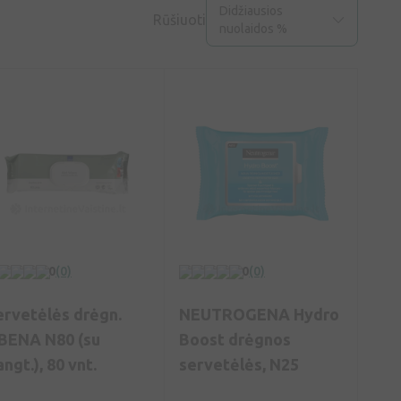
Didžiausios
Rūšiuoti
nuolaidos %
0
(0)
0
(0)
ervetėlės drėgn.
NEUTROGENA Hydro
BENA N80 (su
Boost drėgnos
ngt.), 80 vnt.
servetėlės, N25