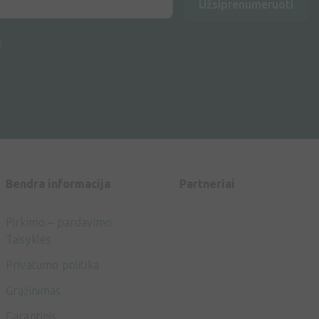
Užsiprenumeruoti
a
Bendra informacija
Partneriai
Pirkimo – pardavimo
Taisyklės
Privatumo politika
Grąžinimas
Garantinis