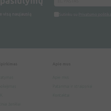
 pasiūlymų
e visą naujausią
Sutinku su
Privatumo politik
ipirkimas
Apie mus
tatymas
Apie mus
okėjimas
Patarimai ir straipsniai
K.
Kontaktai
iniai ženklai