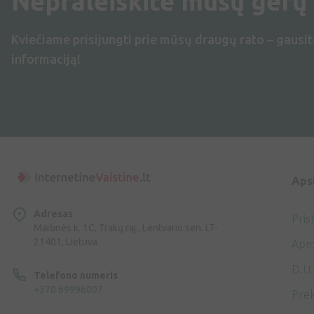
Nepraleiskite mūsų gerų
Kviečiame prisijungti prie mūsų draugų rato – gausit
informaciją!
Aps
Adresas
Pris
Maišinės k. 1C, Trakų raj., Lentvario sen. LT-
21401, Lietuva
Apm
D.U.
Telefono numeris
+370 69996007
Prek