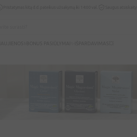
Pristatymas kitą d.d. pateikus užsakymą iki 14:00 val.
Saugus atsiskait
AUJIENOS⚕️
BONUS PASIŪLYMAI✨
IŠPARDAVIMAS💥