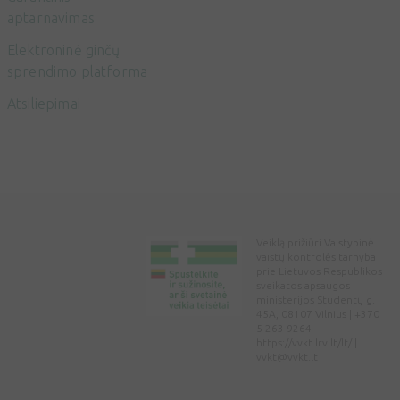
aptarnavimas
Elektroninė ginčų
sprendimo platforma
Atsiliepimai
Veiklą prižiūri Valstybinė
vaistų kontrolės tarnyba
prie Lietuvos Respublikos
sveikatos apsaugos
ministerijos Studentų g.
45A, 08107 Vilnius | +370
5 263 9264
https://vvkt.lrv.lt/lt/ |
vvkt@vvkt.lt