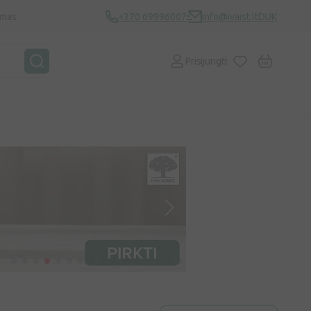
ymas
+370 69996007
info@ivaist.lt
DUK
Prisijungti