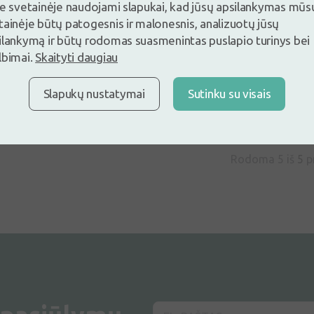
servetėlės,
je svetainėje naudojami slapukai, kad jūsų apsilankymas mūs
tainėje būtų patogesnis ir malonesnis, analizuotų jūsų
bekvapės, 18 x 20 cm,
ilankymą ir būtų rodomas suasmenintas puslapio turinys bei
N80
lbimai.
Skaityti daugiau
Prekė išparduota
Slapukų nustatymai
Sutinku su visais
Kada bus? Sužinok
pirmasis!
Rodoma 5 iš
5
p