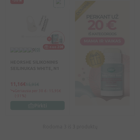
-30%
nuo 20€
0
(0)
HEORSHE SILIKONINIS
SEILINUKAS WHITE, N1
11,16€
15,95€
Geriausia per 30 d.: 15,95€
(-31%)
Pirkti
Rodoma 3 iš
3
produktų