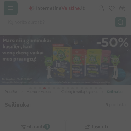
Pradžia
Mama ir vaikas
Kūdikių ir vaikų higiena
Seilinukai
Seilinukai
3
produktai
Filtruoti
Rūšiuoti
1