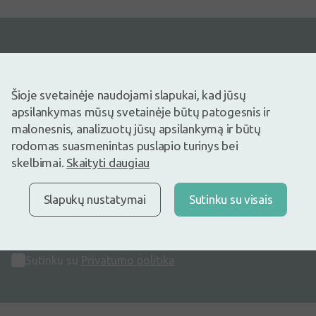
Nepraleiskite mūsų gerų pasiūlymų
Šioje svetainėje naudojami slapukai, kad jūsų
Kviečiame prisijungti prie mūsų draugų rato –
apsilankymas mūsų svetainėje būtų patogesnis ir
malonesnis, analizuotų jūsų apsilankymą ir būtų
gausite visą naujausią informaciją!
rodomas suasmenintas puslapio turinys bei
skelbimai.
Skaityti daugiau
Slapukų nustatymai
Sutinku su visais
Užsiprenumeruoti
Sutinku su
Privatumo politika