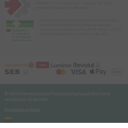
Maišinės k. 1C, Lentvario sen. Trakų raj. Tel: +370
69996007 El.paštas:
info@ivaist.lt
Veiklą prižiūri Valstybinė vaistų kontrolės tarnyba
prie Lietuvos Respublikos sveikatos apsaugos
ministerijos Studentų g. 45A, 08107 Vilnius | +370 5
263 9264 https://vvkt.lrv.lt/lt/ |
vvkt@vvkt.lt
© 2025 InternetAptieka
Pradinis puslapis paskutinį kartą
atnaujintas: 05.08.2026
Privatumo politika