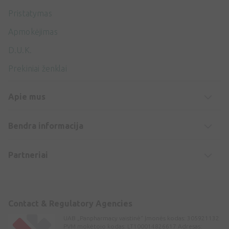
Pristatymas
Apmokėjimas
D.U.K.
Prekiniai ženklai
Apie mus
Bendra informacija
Partneriai
Contact & Regulatory Agencies
UAB „Panpharmacy vaistinė“ Įmonės kodas: 305921132
PVM mokėtojo kodas: LT100014826617 Adresas: