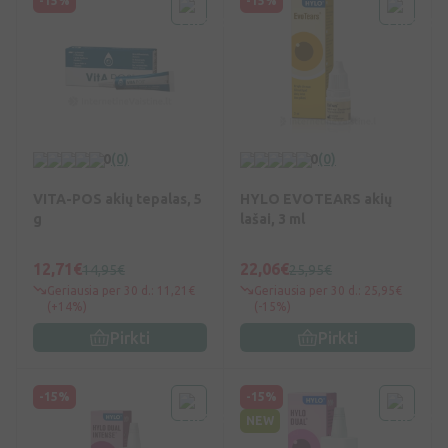
-15%
-15%
0
(0)
0
(0)
VITA-POS akių tepalas, 5
HYLO EVOTEARS akių
g
lašai, 3 ml
12,71€
22,06€
14,95€
25,95€
Geriausia per 30 d.: 11,21€
Geriausia per 30 d.: 25,95€
(+14%)
(-15%)
Pirkti
Pirkti
-15%
-15%
NEW