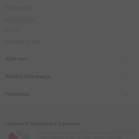
Pristatymas
Apmokėjimas
D.U.K.
Prekiniai ženklai
Apie mus
Bendra informacija
Partneriai
Contact & Regulatory Agencies
UAB „Panpharmacy vaistinė“ Įmonės kodas: 305921132
PVM mokėtojo kodas: LT100014826617 Adresas: