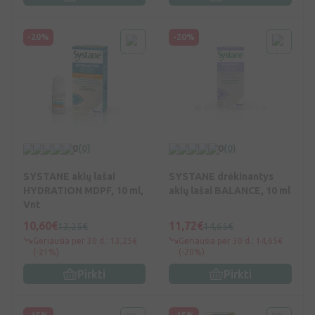
-20%
-20%
0
(0)
0
(0)
SYSTANE akių lašai
SYSTANE drėkinantys
HYDRATION MDPF, 10 ml,
akių lašai BALANCE, 10 ml
Vnt
10,60€
11,72€
13,25€
14,65€
Geriausia per 30 d.: 13,25€
Geriausia per 30 d.: 14,65€
(-21%)
(-20%)
Pirkti
Pirkti