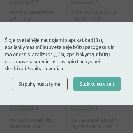
0
(0)
0
(0)
ARTELAC NIGHTTIME,
ARTELAC Triple Action
gelis, 10 g
akių lašai 10ml
8,95€
12,45€
Šioje svetainėje naudojami slapukai, kad jūsų
Pirkti
Pirkti
apsilankymas mūsų svetainėje būtų patogesnis ir
malonesnis, analizuotų jūsų apsilankymą ir būtų
rodomas suasmenintas puslapio turinys bei
skelbimai.
Skaityti daugiau
Slapukų nustatymai
Sutinku su visais
0
(0)
0
(0)
ARTELAC Splash akių
OCUFLASH akių lašai 7
lašai, 10 ml, Vnt
mg/ml, 10 ml N1, Vnt