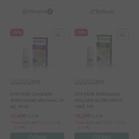
Filtruoti
Rūšiuoti
1
-20%
-20%
0
(0)
0
(0)
SYSTANE Complete
SYSTANE drėkinantys
drėkinamieji akių lašai, 10
akių lašai ULTRA MDPF,
ml, 10 ml
10ml, Vnt
12,60€
10,20€
15,75€
12,75€
Geriausia per 30 d.: 15,75€
Geriausia per 30 d.: 12,75€
(-20%)
(-21%)
Pirkti
Pirkti