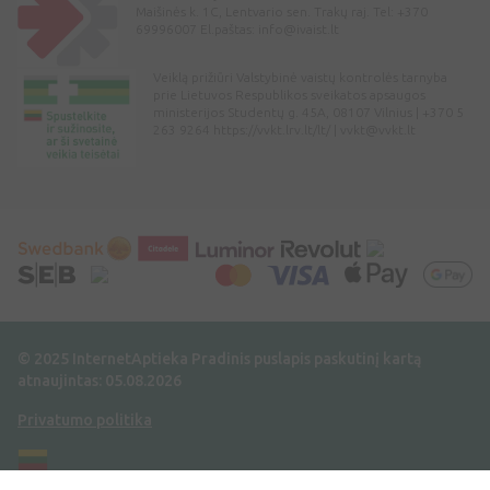
Maišinės k. 1C, Lentvario sen. Trakų raj. Tel: +370
69996007 El.paštas:
info@ivaist.lt
Veiklą prižiūri Valstybinė vaistų kontrolės tarnyba
prie Lietuvos Respublikos sveikatos apsaugos
ministerijos Studentų g. 45A, 08107 Vilnius | +370 5
263 9264 https://vvkt.lrv.lt/lt/ |
vvkt@vvkt.lt
© 2025 InternetAptieka
Pradinis puslapis paskutinį kartą
atnaujintas: 05.08.2026
Privatumo politika