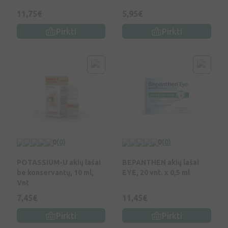
11,75€
5,95€
Pirkti
Pirkti
0
(0)
0
(0)
POTASSIUM-U akių lašai
BEPANTHEN akių lašai
be konservantų, 10 ml,
EYE, 20 vnt. x 0,5 ml
Vnt
7,45€
11,45€
Pirkti
Pirkti