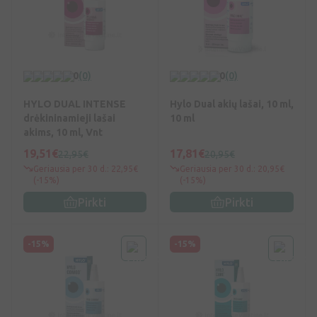
0
(0)
0
(0)
HYLO DUAL INTENSE
Hylo Dual akių lašai, 10 ml,
drėkininamieji lašai
10 ml
akims, 10 ml, Vnt
19,51€
17,81€
22,95€
20,95€
Geriausia per 30 d.: 22,95€
Geriausia per 30 d.: 20,95€
(-15%)
(-15%)
Pirkti
Pirkti
-15%
-15%