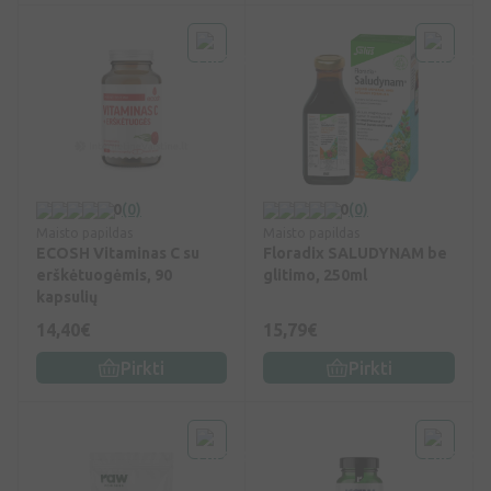
0
(0)
0
(0)
Maisto papildas
Maisto papildas
ECOSH Vitaminas C su
Floradix SALUDYNAM be
erškėtuogėmis, 90
glitimo, 250ml
kapsulių
14,40€
15,79€
Pirkti
Pirkti