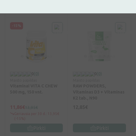
Pirkti
Pirkti
-15%
0
(0)
0
(0)
Maisto papildas
Maisto papildas
Vitaminai VITA C CHEW
RAW POWDERS,
500 mg, 150 vnt.
Vitaminas D3 + Vitaminas
K2 tab., N90
11,86€
12,85€
13,95€
Geriausia per 30 d.: 13,95€
(-15%)
Pirkti
Pirkti