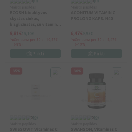
0
(0)
0
(0)
Maisto papildas
Maisto papildas
ECOSH bioaktyvus
ACONITUM VITAMIN C
skystas cinkas,
PROLONG KAPS. N40
bisglicinatas, su vitaminu
C, 50 ml
9,81€
6,47€
15,10€
9,95€
Geriausia per 30 d.: 10,57€
Geriausia per 30 d.: 5,47€
(-8%)
(+19%)
Pirkti
Pirkti
-35%
-30%
0
(0)
0
(0)
Maisto papildas
Maisto papildas
SWISSOVIT Vitaminas C
SWANSON, Vitaminas C