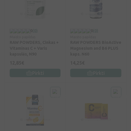
0
(0)
0
(0)
Maisto papildas
Maisto papildas
RAW POWDERS, Cinkas +
RAW POWDERS BioActive
Vitaminas C + Varis
Magnesium and B6 PLUS
kapsulės, N90
kaps. N60
12,85€
14,25€
Pirkti
Pirkti