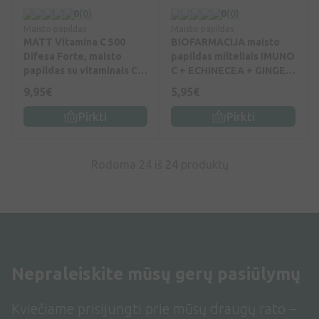
0
(0)
0
(0)
Maisto papildas
Maisto papildas
MATT Vitamina C 500
BIOFARMACIJA maisto
Difesa Forte, maisto
papildas milteliais IMUNO
papildas su vitaminais C ir
C + ECHINECEA + GINGER,
D, 20 kramtomųjų
20 pak.
9,95€
5,95€
tablečių, 20 kramtomųjų
tablečių
Pirkti
Pirkti
Rodoma 24 iš
24
produktų
Nepraleiskite mūsų gerų pasiūlymų
Kviečiame prisijungti prie mūsų draugų rato –