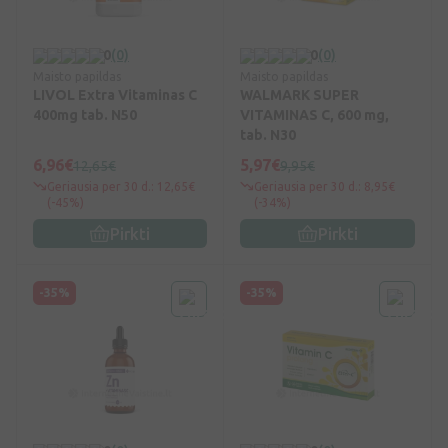
0
(0)
0
(0)
Maisto papildas
Maisto papildas
LIVOL Extra Vitaminas C
WALMARK SUPER
400mg tab. N50
VITAMINAS C, 600 mg,
tab. N30
6,96€
5,97€
12,65€
9,95€
Geriausia per 30 d.: 12,65€
Geriausia per 30 d.: 8,95€
(-45%)
(-34%)
Pirkti
Pirkti
-35%
-35%