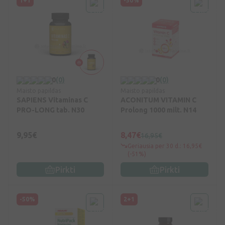
1+1
-50%
0
(0)
0
(0)
Maisto papildas
Maisto papildas
SAPIENS Vitaminas C
ACONITUM VITAMIN C
PRO-LONG tab. N30
Prolong 1000 milt. N14
9,95€
8,47€
16,95€
Geriausia per 30 d.: 16,95€
(-51%)
Pirkti
Pirkti
-50%
2+1