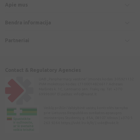
Apie mus
Bendra informacija
Partneriai
Contact & Regulatory Agencies
UAB „Panpharmacy vaistinė“ Įmonės kodas: 305921132
PVM mokėtojo kodas: LT100014826617 Adresas:
Maišinės k. 1C, Lentvario sen. Trakų raj. Tel: +370
69996007 El.paštas:
info@ivaist.lt
Veiklą prižiūri Valstybinė vaistų kontrolės tarnyba
prie Lietuvos Respublikos sveikatos apsaugos
ministerijos Studentų g. 45A, 08107 Vilnius | +370 5
263 9264 https://vvkt.lrv.lt/lt/ |
vvkt@vvkt.lt