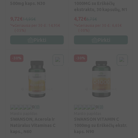
500mg kaps. N30
1000MG su Erškėčių
ekstraktu, 30 kapsulių, N1
9,72€
4,72€
14,95€
6,75€
Geriausia per 30 d.: 14,95€
Geriausia per 30 d.: 6,65€
(-35%)
(-30%)
Pirkti
Pirkti
-30%
-30%
0
(0)
0
(0)
Maisto papildas
Maisto papildas
SWANSON, Acerola ir
SWANSON VITAMIN C
Natūralus Vitaminas C
1000mg su Erškėčių ekstr.
kaps., N60
kaps. N90