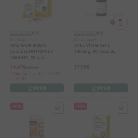
0
(0)
0
(0)
Maisto papildas
Maisto papildas
WALMARK maisto
AVEL Vitaminas C
papildas NUTRIPACK
1000mg, 90 kapsulių
IMMUNO, 30 pak.
14,47€
17,95€
28,95€
Geriausia per 30 d.: 28,95€
(-51%)
Pirkti
Pirkti
-45%
-40%