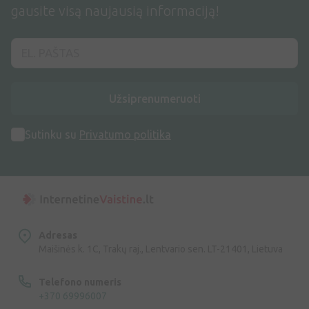
gausite visą naujausią informaciją!
Užsiprenumeruoti
Sutinku su
Privatumo politika
Adresas
Maišinės k. 1C, Trakų raj., Lentvario sen. LT-21401, Lietuva
Telefono numeris
+370 69996007