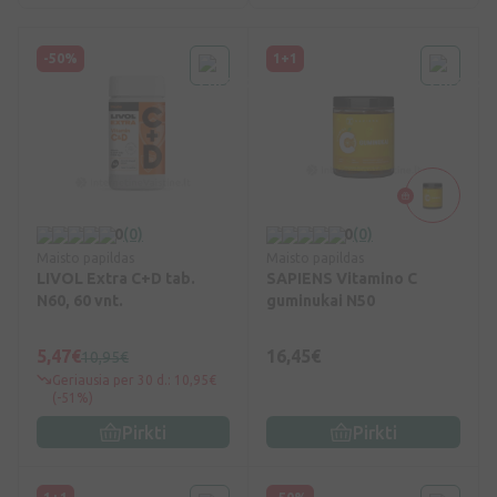
-50%
1+1
0
(0)
0
(0)
Maisto papildas
Maisto papildas
LIVOL Extra C+D tab.
SAPIENS Vitamino C
N60, 60 vnt.
guminukai N50
5,47€
16,45€
10,95€
Geriausia per 30 d.: 10,95€
(-51%)
Pirkti
Pirkti