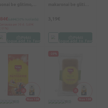
uonai be glitimo,
makaronai be glitimo,
kg
250g
,84€
3,19€
5,69€
(50% nuolaida)
Geriausia per 30 d.: 5,69€
(-51%)
Pirkti
Pirkti
-20%
Nuo 10€
Nuo 10€
0
(0)
0
(0)