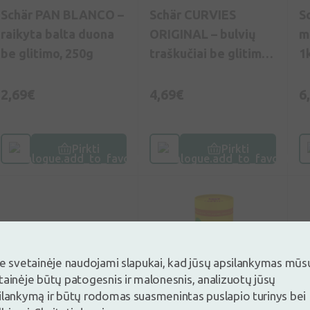
Schär PAN BLANCO –
Schär CURVIES
S
raikyta balta duona
ORIGINAL – bulvių
m
be glitimo, 250g
traškučiai be glitimo,
1
170g
2,69€
4,69€
6
Pirkti
Pirkti
je svetainėje naudojami slapukai, kad jūsų apsilankymas mūs
tainėje būtų patogesnis ir malonesnis, analizuotų jūsų
ilankymą ir būtų rodomas suasmenintas puslapio turinys bei