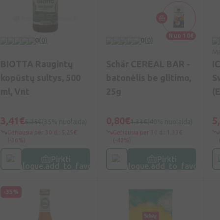
Nuo 10€
0
(0)
0
(0)
Ma
BIOTTA Raugintų
Schär CEREAL BAR -
I
kopūstų sultys, 500
batonėlis be glitimo,
S
ml, Vnt
25g
(
mi
3,41€
0,80€
5
5,25€
(35% nuolaida)
1,33€
(40% nuolaida)
Geriausia per 30 d.: 5,25€
Geriausia per 30 d.: 1,33€
(-36%)
(-40%)
Pirkti
Pirkti
-35%