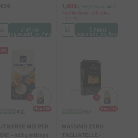
bandelės)
,65€
1,60€
2,46€
(35% nuolaida)
Geriausia per 30 d.: 2,46€
(-35%)
Pirkti
Pirkti
50%
Nuo 10€
Nuo 10€
0
(0)
0
(0)
UTRIFREE MIX PER
MASSIMO ZERO
ANE - miltų mišinys
TAGLIATELLE -