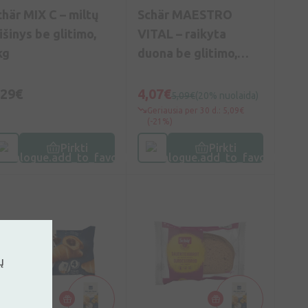
chär MIX C – miltų
Schär MAESTRO
išinys be glitimo,
VITAL – raikyta
kg
duona be glitimo,
350g
,29€
4,07€
5,09€
(20% nuolaida)
Geriausia per 30 d.: 5,09€
(-21%)
Pirkti
Pirkti
ų