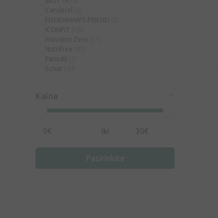
BIOTTA
(8)
Canderel
(6)
FISHERMAN'S FRIEND
(3)
ICONFIT
(16)
Massimo Zero
(11)
Nutrifree
(42)
Pansalt
(2)
Schar
(44)
Kaina
iki
Pasirinkite