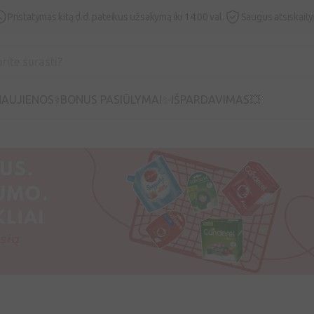
Pristatymas kitą d.d. pateikus užsakymą iki 14:00 val.
Saugus atsiskait
AUJIENOS⚕️
BONUS PASIŪLYMAI✨
IŠPARDAVIMAS💥