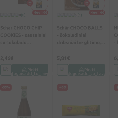
Nuo 10€
Nuo 10€
0
(0)
5
(1)
Schär CHOCO CHIP
Schär CHOCO BALLS
N
COOKIES - sausainiai
- šokoladiniai
C
su šokolado
dribsniai be glitimo,
-
gabaliukais be
250g
g
glitimo, 100g
2,46€
5,81€
6
Pirkti
Pirkti
-35%
-40%
-