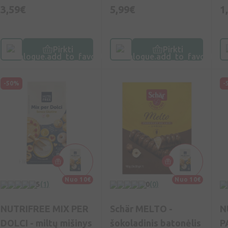
1kg
3,59€
5,99€
1
Pirkti
Pirkti
-50%
-
Nuo 10€
Nuo 10€
5
(1)
0
(0)
NUTRIFREE MIX PER
Schär MELTO -
N
DOLCI - miltų mišinys
šokoladinis batonėlis
P