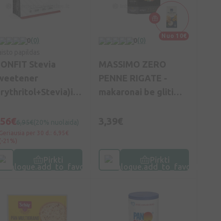
Nuo 10€
0
(0)
0
(0)
isto papildas
CONFIT Stevia
MASSIMO ZERO
weetener
PENNE RIGATE -
Erythritol+Stevia)i
makaronai be glitimo,
lt., 300 g, Vnt
400g
,56€
3,39€
6,95€
(20% nuolaida)
Geriausia per 30 d.: 6,95€
(-21%)
Pirkti
Pirkti