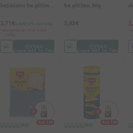
kepiniams be glitimo,
be glitimo, 90g
d
1kg
1
2,71€
5,63€
2
5,42€
(50% nuolaida)
Geriausia per 30 d.: 5,42€
(-50%)
Pirkti
Pirkti
Nuo 10€
Nuo 10€
0
(0)
0
(0)