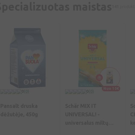
Specializuotas maistas
141
produkt
Nuo 10€
0
(0)
0
(0)
Pansalt druska
Schär MIX IT
S
dėžutėje, 450g
UNIVERSAL! -
C
universalus miltų
k
mišinys be glitimo,
6