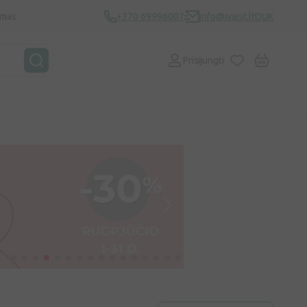
ymas
+370 69996007
info@ivaist.lt
DUK
Prisijungti