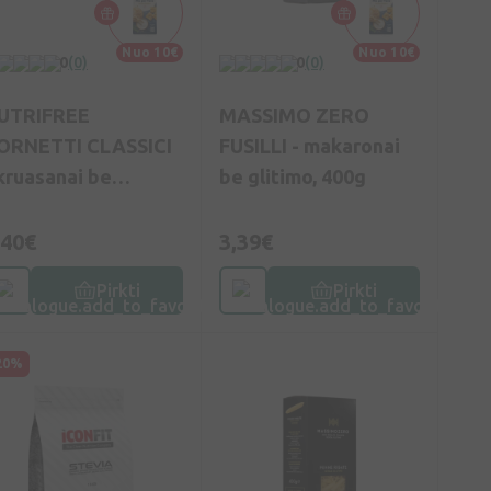
Nuo 10€
Nuo 10€
0
(0)
0
(0)
UTRIFREE
MASSIMO ZERO
ORNETTI CLASSICI
FUSILLI - makaronai
 kruasanai be
be glitimo, 400g
litimo, 200g
,40€
3,39€
Pirkti
Pirkti
20%