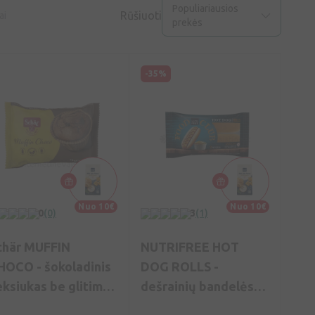
Populiariausios
Rūšiuoti
ai
prekės
-35%
Nuo 10€
Nuo 10€
0
(0)
3
(1)
chär MUFFIN
NUTRIFREE HOT
HOCO - šokoladinis
DOG ROLLS -
eksiukas be glitimo,
dešrainių bandelės
5g
be glitimo, 65g (2