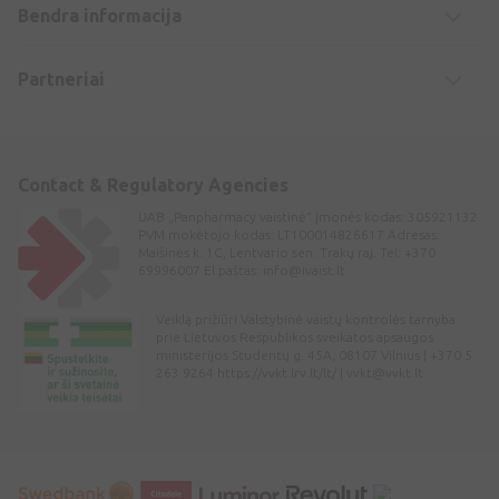
Bendra informacija
Partneriai
Contact & Regulatory Agencies
UAB „Panpharmacy vaistinė“ Įmonės kodas: 305921132
PVM mokėtojo kodas: LT100014826617 Adresas:
Maišinės k. 1C, Lentvario sen. Trakų raj. Tel: +370
69996007 El.paštas:
info@ivaist.lt
Veiklą prižiūri Valstybinė vaistų kontrolės tarnyba
prie Lietuvos Respublikos sveikatos apsaugos
ministerijos Studentų g. 45A, 08107 Vilnius | +370 5
263 9264 https://vvkt.lrv.lt/lt/ |
vvkt@vvkt.lt