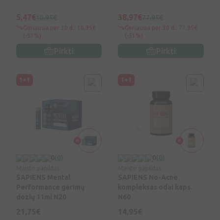
5,47€
38,97€
10,95€
77,95€
Geriausia per 30 d.: 10,95€
Geriausia per 30 d.: 77,95€
(-51%)
(-51%)
Pirkti
Pirkti
1+1
1+1
0
(0)
0
(0)
Maisto papildas
Maisto papildas
SAPIENS Mental
SAPIENS No-Acne
Performance gėrimų
kompleksas odai kaps.
dozių 11ml N20
N60
21,75€
14,95€