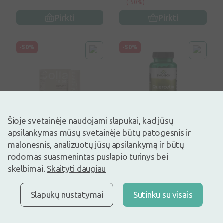
(-50%)
Pirkti
Pirkti
-50%
-50%
Šioje svetainėje naudojami slapukai, kad jūsų
0
(0)
0
(0)
apsilankymas mūsų svetainėje būtų patogesnis ir
Maisto papildas
Maisto papildas
malonesnis, analizuotų jūsų apsilankymą ir būtų
BIOFARMACIJA maisto
SWANSON, Kvercetinas
rodomas suasmenintas puslapio turinys bei
papildas COLLAGENA
475MG (Natūralus) kaps.,
JOINTS 10000 mg, 20
N60
skelbimai.
Skaityti daugiau
miltelių, 20 miltelių
4,87€
16,97€
9,75€
33,95€
Geriausia per 30 d.: 9,75€
Geriausia per 30 d.: 20,16€
Slapukų nustatymai
Sutinku su visais
(-51%)
(-16%)
Pirkti
Pirkti