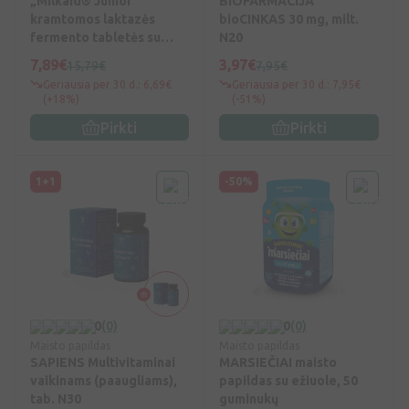
„Milkaid® Junior“
BIOFARMACIJA
kramtomos laktazės
bioCINKAS 30 mg, milt.
fermento tabletės su
N20
saldikliu, N60
7,89€
3,97€
15,79€
7,95€
Geriausia per 30 d.: 6,69€
Geriausia per 30 d.: 7,95€
(+18%)
(-51%)
Pirkti
Pirkti
1+1
-50%
0
(0)
0
(0)
Maisto papildas
Maisto papildas
SAPIENS Multivitaminai
MARSIEČIAI maisto
vaikinams (paaugliams),
papildas su ežiuole, 50
tab. N30
guminukų