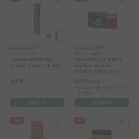
0
(0)
0
(0)
Maisto papildas
Maisto papildas
SAPIENS Elektrolitų
BIOFARMACIJA maisto
balansui tirpios tab. N20
papildas milteliais
SPORTS & ISOTONIC, 14
pak.
4,95€
6,97€
13,95€
Geriausia per 30 d.: 13,95€
(-51%)
Pirkti
Pirkti
-50%
1+1