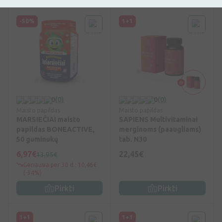
-50%
1+1
0
(0)
0
(0)
Maisto papildas
Maisto papildas
MARSIEČIAI maisto
SAPIENS Multivitaminai
papildas BONEACTIVE,
merginoms (paaugliams)
50 guminukų
tab. N30
6,97€
22,45€
13,95€
Geriausia per 30 d.: 10,46€
(-34%)
Pirkti
Pirkti
1+1
1+1