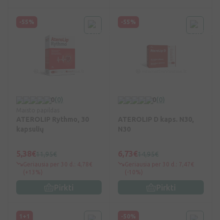
-55%
-55%
0
(0)
0
(0)
Maisto papildas
ATEROLIP Rythmo, 30
ATEROLIP D kaps. N30,
kapsulių
N30
5,38€
6,73€
11,95€
14,95€
Geriausia per 30 d.: 4,78€
Geriausia per 30 d.: 7,47€
(+13%)
(-10%)
Pirkti
Pirkti
1+1
-50%