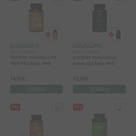
5
(1)
0
(0)
Maisto papildas
Maisto papildas
SAPIENS Vitaminas D3
SAPIENS Kompleksas
4000 PRO kaps. N90
potencijai kaps. N60
14,95€
15,95€
Pirkti
Pirkti
1+1
1+1