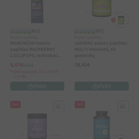
0
(0)
0
(0)
Maisto papildas
Maisto papildas
MARSIEČIAI maisto
SAPIENS maisto papildas
papildas RASPBERRY
MULTI VAIKAMS, 60
LOLLIPOPS, ledinukas
guminukų
N1, Vnt
0,47€
18,45€
0,95€
Geriausia per 30 d.: 0,95€
(-51%)
Pirkti
Pirkti
1+1
1+1