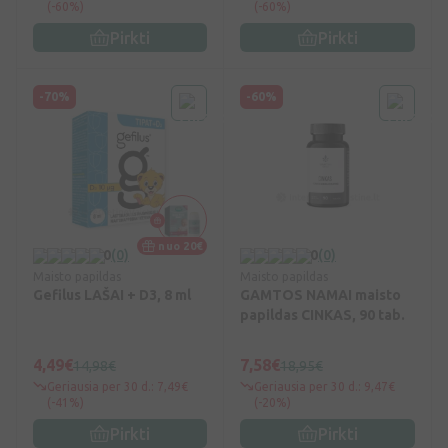
(-60%)
(-60%)
Pirkti
Pirkti
-70%
-60%
nuo 20€
0
(0)
0
(0)
Maisto papildas
Maisto papildas
Gefilus LAŠAI + D3, 8 ml
GAMTOS NAMAI maisto
papildas CINKAS, 90 tab.
4,49€
7,58€
14,98€
18,95€
Geriausia per 30 d.: 7,49€
Geriausia per 30 d.: 9,47€
(-41%)
(-20%)
Pirkti
Pirkti