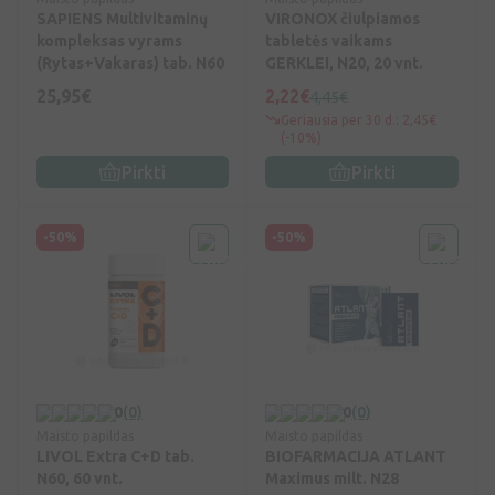
SAPIENS Multivitaminų
VIRONOX čiulpiamos
kompleksas vyrams
tabletės vaikams
(Rytas+Vakaras) tab. N60
GERKLEI, N20, 20 vnt.
25,95€
2,22€
4,45€
Geriausia per 30 d.: 2,45€
(-10%)
Pirkti
Pirkti
-50%
-50%
0
(0)
0
(0)
Maisto papildas
Maisto papildas
LIVOL Extra C+D tab.
BIOFARMACIJA ATLANT
N60, 60 vnt.
Maximus milt. N28