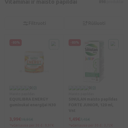
Vitaminai ir maisto papildai
898
produktai
Filtruoti
Rūšiuoti
-80%
-80%
0
(0)
0
(0)
Maisto papildas
Maisto papildas
EQUILIBRA ENERGY
SINULAN maisto papildas
guminukai energijai N30
FORTE JUNIOR, 120 ml,
Vnt
3,99€
1,49€
19,95€
7,45€
Geriausia per 30 d.: 9,97€
Geriausia per 30 d.: 3,72€