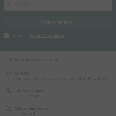
Užsiprenumeruoti
Sutinku su
Privatumo politika
Adresas
Maišinės k. 1C, Trakų raj., Lentvario sen. LT-21401, Lietuva
Telefono numeris
+370 69996007
Elektroninis Paštas
info@ivaist.lt