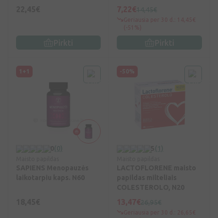
22,45€
7,22€
14,45€
Geriausia per 30 d.: 14,45€
(-51%)
Pirkti
Pirkti
1+1
-50%
0
(0)
5
(1)
Maisto papildas
Maisto papildas
SAPIENS Menopauzės
LACTOFLORENE maisto
laikotarpiu kaps. N60
papildas milteliais
COLESTEROLO, N20
18,45€
13,47€
26,95€
Geriausia per 30 d.: 26,65€