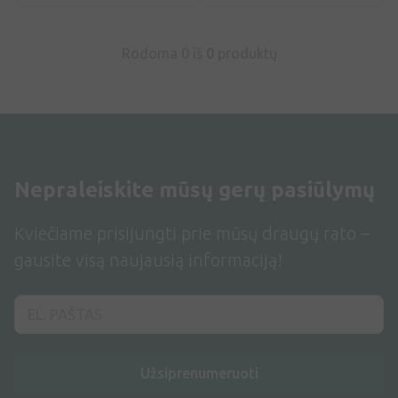
Rodoma 0 iš
0
produktų
Nepraleiskite mūsų gerų pasiūlymų
Kviečiame prisijungti prie mūsų draugų rato –
gausite visą naujausią informaciją!
Užsiprenumeruoti