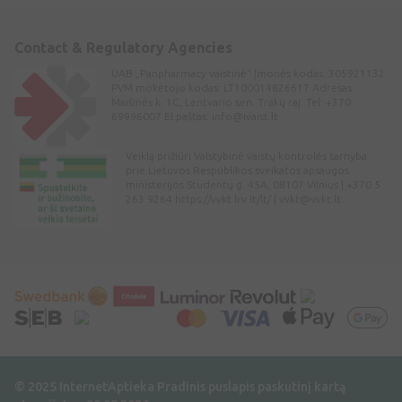
Contact & Regulatory Agencies
UAB „Panpharmacy vaistinė“ Įmonės kodas: 305921132
PVM mokėtojo kodas: LT100014826617 Adresas:
Maišinės k. 1C, Lentvario sen. Trakų raj. Tel: +370
69996007 El.paštas:
info@ivaist.lt
Veiklą prižiūri Valstybinė vaistų kontrolės tarnyba
prie Lietuvos Respublikos sveikatos apsaugos
ministerijos Studentų g. 45A, 08107 Vilnius | +370 5
263 9264 https://vvkt.lrv.lt/lt/ |
vvkt@vvkt.lt
© 2025 InternetAptieka
Pradinis puslapis paskutinį kartą