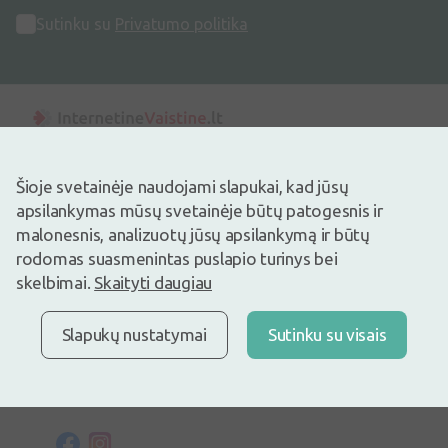
Sutinku su
Privatumo politika
Adresas
Šioje svetainėje naudojami slapukai, kad jūsų
Maišinės k. 1C, Trakų raj., Lentvario sen. LT-21401, Lietuva
apsilankymas mūsų svetainėje būtų patogesnis ir
malonesnis, analizuotų jūsų apsilankymą ir būtų
Telefono numeris
rodomas suasmenintas puslapio turinys bei
+370 69996007
skelbimai.
Skaityti daugiau
Elektroninis Paštas
info@ivaist.lt
Slapukų nustatymai
Sutinku su visais
Darbo valandos
Darbo dienomis: 09:00 – 16:00