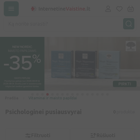
Pradžia
Vitaminai ir maisto papildai
Psichologinei pusiausvyrai
0
produktai
Filtruoti
Rūšiuoti