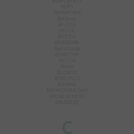
BEARDBURYS
BEN'S
BEPANTHEN
Bethover
BF-ESSE
BIO-OIL
BIOCELL
BIODERMA
BioFarmacija
BIORYTHM
BIOTTA
Blistex
BOOBOO
BORO PLUS
BOTANIS
BRONCHOBALSAM
BRONCHOMOSS
BRUXEEZE
C