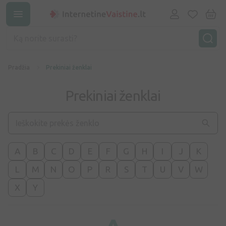
Pradžia
Prekiniai ženklai
Prekiniai ženklai
A
B
C
D
E
F
G
H
I
J
K
L
M
N
O
P
R
S
T
U
V
W
X
Y