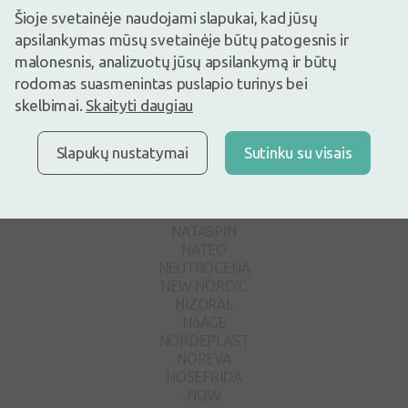
MINUS 417
Šioje svetainėje naudojami slapukai, kad jūsų
mium LAB
Möller`s
apsilankymas mūsų svetainėje būtų patogesnis ir
MOLUSK
malonesnis, analizuotų jūsų apsilankymą ir būtų
MOTHER-K
rodomas suasmenintas puslapio turinys bei
MOUSTICARE
skelbimai.
Skaityti daugiau
N
Slapukų nustatymai
Sutinku su visais
NACIFIC
NATASPIN
NATEO
NEUTROGENA
NEW NORDIC
NIZORAL
NoAGE
NORDEPLAST
NOREVA
NOSEFRIDA
NOW