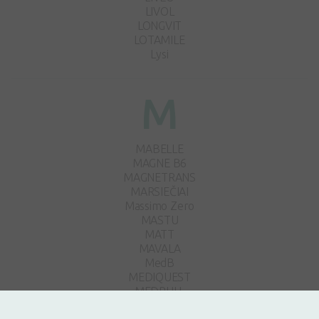
LIVOL
LONGVIT
LOTAMILE
Lysi
M
MABELLE
MAGNE B6
MAGNETRANS
MARSIEČIAI
Massimo Zero
MASTU
MATT
MAVALA
MedB
MEDIQUEST
MEDRULL
Milkaid