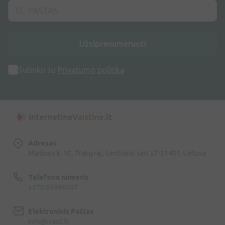
Užsiprenumeruoti
Sutinku su
Privatumo politika
Adresas
Maišinės k. 1C, Trakų raj., Lentvario sen. LT-21401, Lietuva
Telefono numeris
+370 69996007
Elektroninis Paštas
info@ivaist.lt