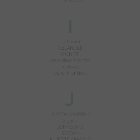
HYDROVAG
I
Ice Power
ICELANDER
ICONFIT
Innovative Pharma
ItchAway
Ivano-Frankivsk
J
JA YEON MAPPING
Jogurto
JOHNSON'S
JORDAN
JULIETTE ARMAND