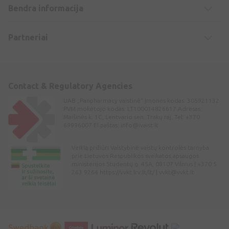
Bendra informacija
Partneriai
Contact & Regulatory Agencies
UAB „Panpharmacy vaistinė“ Įmonės kodas: 305921132
PVM mokėtojo kodas: LT100014826617 Adresas:
Maišinės k. 1C, Lentvario sen. Trakų raj. Tel: +370
69996007 El.paštas:
info@ivaist.lt
Veiklą prižiūri Valstybinė vaistų kontrolės tarnyba
prie Lietuvos Respublikos sveikatos apsaugos
ministerijos Studentų g. 45A, 08107 Vilnius | +370 5
263 9264 https://vvkt.lrv.lt/lt/ |
vvkt@vvkt.lt