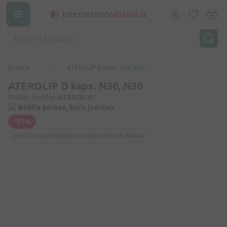
Pradžia
...
ATEROLIP D kaps. N30, N30
ATEROLIP D kaps. N30, N30
Prekės ženklas:
ATEROLIP
Būkite pirmas, kuris įvertins
-55%
Peržiūrėta
36 kart.
per paskutines
30 dienas