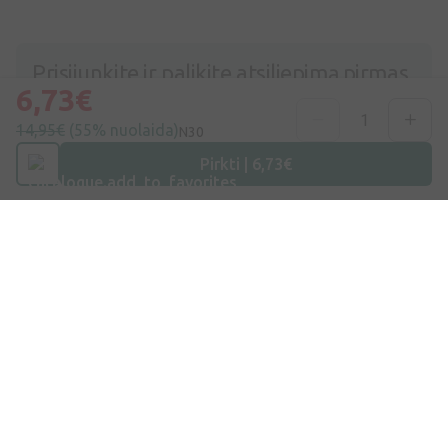
Prisijunkite ir palikite atsiliepimą pirmas
6,73€
Prisijunkite ir palikite atsiliepimą
14,95€
(55% nuolaida)
N30
Neturite paskyros ?
Sukurti paskyrą
Pirkti | 6,73€
Rodoma 0 iš
0
produktų
Nepraleiskite mūsų gerų pasiūlymų