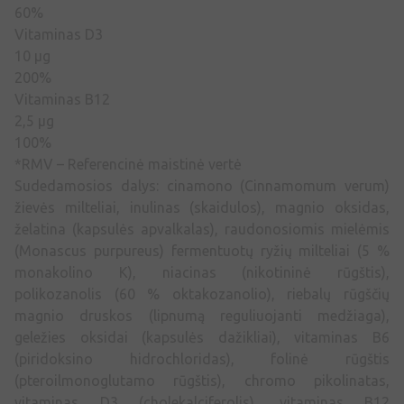
60%
Vitaminas D3
10 µg
200%
Vitaminas B12
2,5 µg
100%
*RMV – Referencinė maistinė vertė
Sudedamosios dalys: cinamono (Cinnamomum verum)
žievės milteliai, inulinas (skaidulos), magnio oksidas,
želatina (kapsulės apvalkalas), raudonosiomis mielėmis
(Monascus purpureus) fermentuotų ryžių milteliai (5 %
monakolino K), niacinas (nikotininė rūgštis),
polikozanolis (60 % oktakozanolio), riebalų rūgščių
magnio druskos (lipnumą reguliuojanti medžiaga),
geležies oksidai (kapsulės dažikliai), vitaminas B6
(piridoksino hidrochloridas), folinė rūgštis
(pteroilmonoglutamo rūgštis), chromo pikolinatas,
vitaminas D3 (cholekalciferolis), vitaminas B12