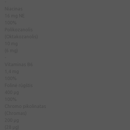
-
Niacinas
16 mg NE
100%
Polikozanolis
(Oktakozanolis)
10 mg
(6 mg)
-
Vitaminas B6
1,4 mg
100%
Folinė rūgštis
400 µg
100%
Chromo pikolinatas
(Chromas)
200 µg
(28 µg)