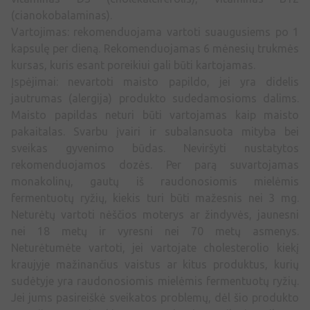
(cianokobalaminas).
Vartojimas: rekomenduojama vartoti suaugusiems po 1
kapsulę per dieną. Rekomenduojamas 6 mėnesių trukmės
kursas, kuris esant poreikiui gali būti kartojamas.
Įspėjimai: nevartoti maisto papildo, jei yra didelis
jautrumas (alergija) produkto sudedamosioms dalims.
Maisto papildas neturi būti vartojamas kaip maisto
pakaitalas. Svarbu įvairi ir subalansuota mityba bei
sveikas gyvenimo būdas. Neviršyti nustatytos
rekomenduojamos dozės. Per parą suvartojamas
monakolinų, gautų iš raudonosiomis mielėmis
fermentuotų ryžių, kiekis turi būti mažesnis nei 3 mg.
Neturėtų vartoti nėščios moterys ar žindyvės, jaunesni
nei 18 metų ir vyresni nei 70 metų asmenys.
Neturėtumėte vartoti, jei vartojate cholesterolio kiekį
kraujyje mažinančius vaistus ar kitus produktus, kurių
sudėtyje yra raudonosiomis mielėmis fermentuotų ryžių.
Jei jums pasireiškė sveikatos problemų, dėl šio produkto