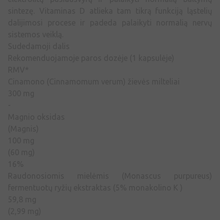
sintezę. Vitaminas D atlieka tam tikrą funkciją ląstelių
dalijimosi procese ir padeda palaikyti normalią nervų
sistemos veiklą.
Sudedamoji dalis
Rekomenduojamoje paros dozėje (1 kapsulėje)
RMV*
Cinamono (Cinnamomum verum) žievės milteliai
300 mg
-
Magnio oksidas
(Magnis)
100 mg
(60 mg)
16%
Raudonosiomis mielėmis (Monascus purpureus)
fermentuotų ryžių ekstraktas (5% monakolino K )
59,8 mg
(2,99 mg)