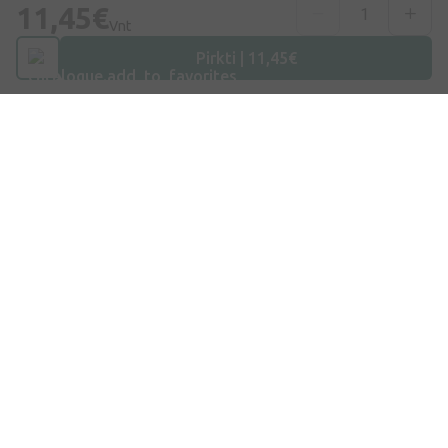
11,45€
Vnt
Telefono numeris
Pirkti | 11,45€
+370 69996007
Elektroninis Paštas
info@ivaist.lt
Darbo valandos
Darbo dienomis: 09:00 – 16:00
Apsipirkimas
Pristatymas
Apmokėjimas