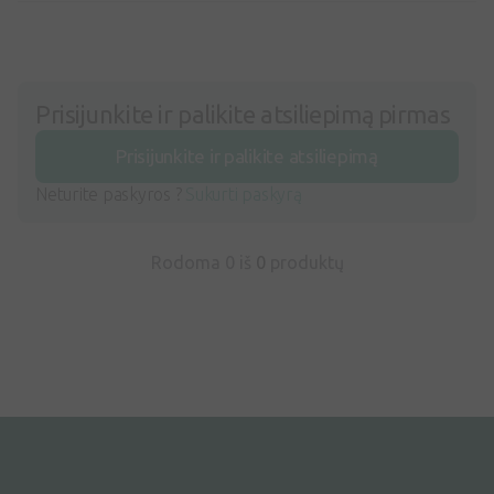
Prisijunkite ir palikite atsiliepimą pirmas
Prisijunkite ir palikite atsiliepimą
Neturite paskyros ?
Sukurti paskyrą
Rodoma 0 iš
0
produktų