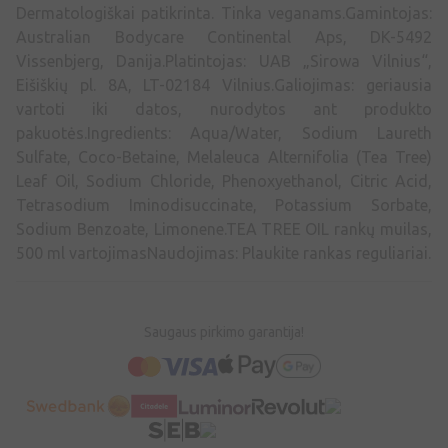
Dermatologiškai patikrinta. Tinka veganams.Gamintojas:
Australian Bodycare Continental Aps, DK-5492
Vissenbjerg, Danija.Platintojas: UAB „Sirowa Vilnius“,
Eišiškių pl. 8A, LT-02184 Vilnius.Galiojimas: geriausia
vartoti iki datos, nurodytos ant produkto
pakuotės.Ingredients: Aqua/Water, Sodium Laureth
Sulfate, Coco-Betaine, Melaleuca Alternifolia (Tea Tree)
Leaf Oil, Sodium Chloride, Phenoxyethanol, Citric Acid,
Tetrasodium Iminodisuccinate, Potassium Sorbate,
Sodium Benzoate, Limonene.TEA TREE OIL rankų muilas,
500 ml vartojimasNaudojimas: Plaukite rankas reguliariai.
Saugaus pirkimo garantija!