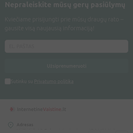
Nepraleiskite mūsų gerų pasiūlymų
Kviečiame prisijungti prie mūsų draugų rato –
gausite visą naujausią informaciją!
Užsiprenumeruoti
Sutinku su
Privatumo politika
Adresas
Maišinės k. 1C, Trakų raj., Lentvario sen. LT-21401, Lietuva