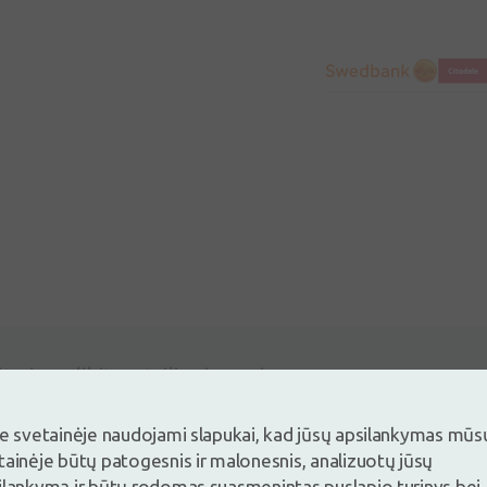
ite ir palikite atsiliepimą pirmas
ite ir palikite atsiliepimą
Neturite paskyros ?
Sukurti pasky
je svetainėje naudojami slapukai, kad jūsų apsilankymas mūs
tainėje būtų patogesnis ir malonesnis, analizuotų jūsų
ilankymą ir būtų rodomas suasmenintas puslapio turinys bei