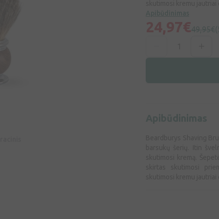
skutimosi kremu jautriai 
Apibūdinimas
24,97€
49,95€
(
Apibūdinimas
Beardburys Shaving Brus
racinis
barsukų šerių. Itin švel
skutimosi kremą. Šepetė
skirtas skutimosi pri
skutimosi kremu jautriai