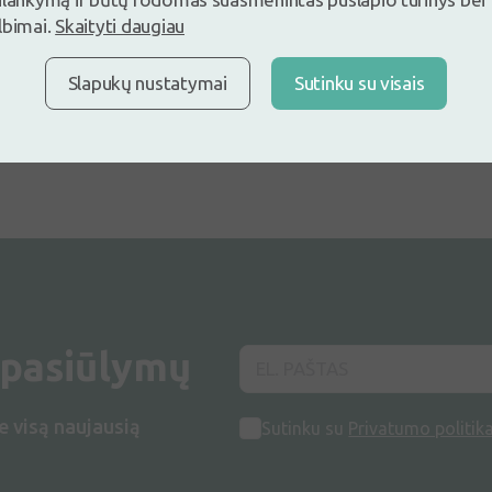
lbimai.
Skaityti daugiau
Rodoma 0 iš
0
produktų
Slapukų nustatymai
Sutinku su visais
 pasiūlymų
e visą naujausią
Sutinku su
Privatumo politik