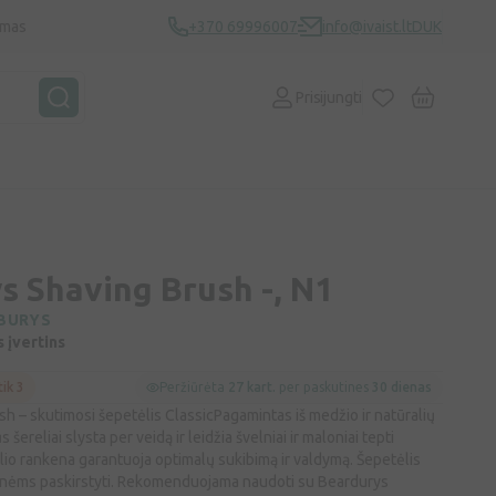
ymas
+370 69996007
info@ivaist.lt
DUK
Prisijungti
s Shaving Brush -, N1
BURYS
s įvertins
tik 3
Peržiūrėta
27 kart.
per paskutines
30 dienas
 – skutimosi šepetėlis ClassicPagamintas iš medžio ir natūralių
s šereliai slysta per veidą ir leidžia švelniai ir maloniai tepti
io rankena garantuoja optimalų sukibimą ir valdymą. Šepetėlis
onėms paskirstyti. Rekomenduojama naudoti su Beardurys