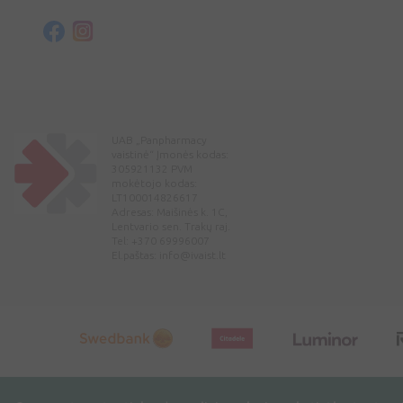
UAB „Panpharmacy
vaistinė“ Įmonės kodas:
305921132 PVM
mokėtojo kodas:
LT100014826617
Adresas: Maišinės k. 1C,
Lentvario sen. Trakų raj.
Tel: +370 69996007
El.paštas:
info@ivaist.lt