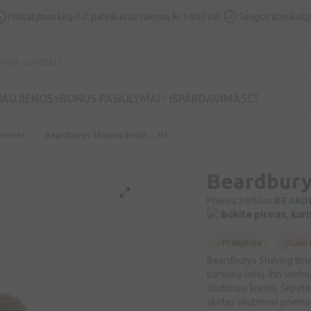
Pristatymas kitą d.d. pateikus užsakymą iki 14:00 val.
Saugus atsiskait
AUJIENOS⚕️
BONUS PASIŪLYMAI✨
IŠPARDAVIMAS💥
iemonės
Beardburys Shaving Brush -, N1
Beardbury
Prekės ženklas:
BEARD
Būkite pirmas, kuri
Prekyboje
Liko 
Beardburys Shaving Brush
barsukų šerių. Itin švelnū
skutimosi kremą. Šepetėl
skirtas skutimosi priem