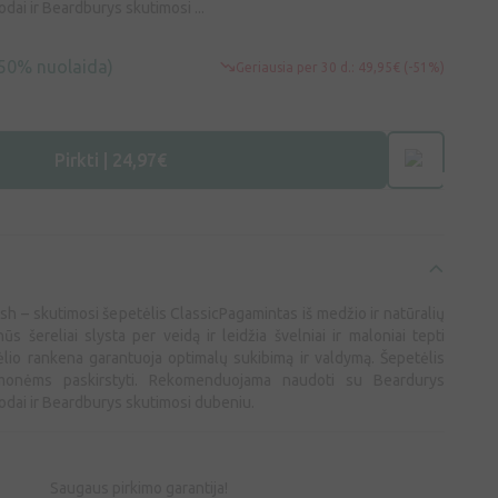
odai ir Beardburys skutimosi ...
50% nuolaida)
Geriausia per 30 d.: 49,95€ (-51%)
Pirkti | 24,97€
h – skutimosi šepetėlis ClassicPagamintas iš medžio ir natūralių
nūs šereliai slysta per veidą ir leidžia švelniai ir maloniai tepti
lio rankena garantuoja optimalų sukibimą ir valdymą. Šepetėlis
emonėms paskirstyti. Rekomenduojama naudoti su Beardurys
 odai ir Beardburys skutimosi dubeniu.
Saugaus pirkimo garantija!