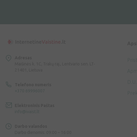
Aps
Adresas
Pris
Maišinės k. 1C, Trakų raj., Lentvario sen. LT-
21401, Lietuva
Apm
D.U.
Telefono numeris
+370 69996007
Prek
Elektroninis Paštas
info@ivaist.lt
Darbo valandos
Darbo dienomis: 09:00 – 16:00