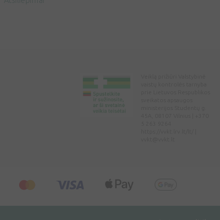
Atsiliepimai
Veiklą prižiūri Valstybinė
vaistų kontrolės tarnyba
prie Lietuvos Respublikos
sveikatos apsaugos
ministerijos Studentų g.
45A, 08107 Vilnius | +370
5 263 9264
https://vvkt.lrv.lt/lt/ |
vvkt@vvkt.lt