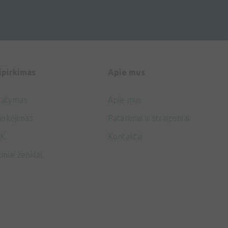
ipirkimas
Apie mus
tatymas
Apie mus
okėjimas
Patarimai ir straipsniai
K.
Kontaktai
iniai ženklai