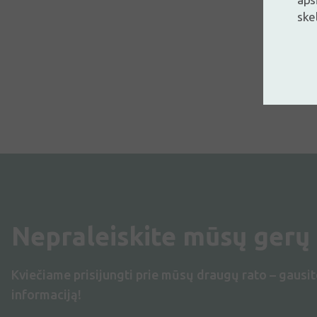
ske
Nepraleiskite mūsų gerų
Kviečiame prisijungti prie mūsų draugų rato – gausit
informaciją!