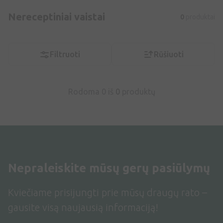
Nereceptiniai vaistai
0
produktai
Filtruoti
Rūšiuoti
Rodoma 0 iš
0
produktų
Nepraleiskite mūsų gerų pasiūlymų
Kviečiame prisijungti prie mūsų draugų rato –
gausite visą naujausią informaciją!