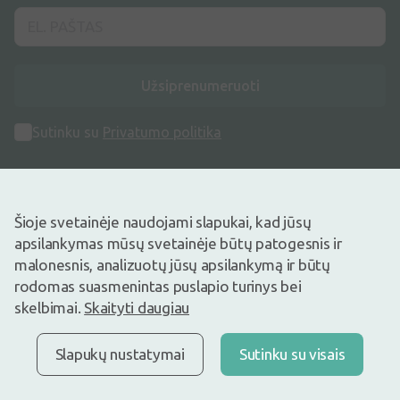
Užsiprenumeruoti
Sutinku su
Privatumo politika
Šioje svetainėje naudojami slapukai, kad jūsų
apsilankymas mūsų svetainėje būtų patogesnis ir
Adresas
malonesnis, analizuotų jūsų apsilankymą ir būtų
Maišinės k. 1C, Trakų raj., Lentvario sen. LT-21401, Lietuva
rodomas suasmenintas puslapio turinys bei
skelbimai.
Skaityti daugiau
Telefono numeris
+370 69996007
Slapukų nustatymai
Sutinku su visais
Elektroninis Paštas