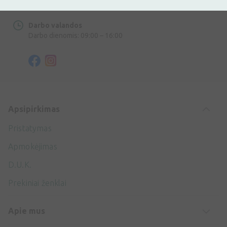
info@ivaist.lt
Darbo valandos
Darbo dienomis: 09:00 – 16:00
Apsipirkimas
Pristatymas
Apmokėjimas
D.U.K.
Prekiniai ženklai
Apie mus