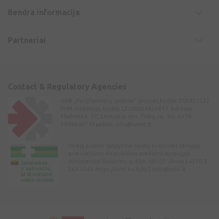
Bendra informacija
Partneriai
Contact & Regulatory Agencies
UAB „Panpharmacy vaistinė“ Įmonės kodas: 305921132
PVM mokėtojo kodas: LT100014826617 Adresas:
Maišinės k. 1C, Lentvario sen. Trakų raj. Tel: +370
69996007 El.paštas:
info@ivaist.lt
Veiklą prižiūri Valstybinė vaistų kontrolės tarnyba
prie Lietuvos Respublikos sveikatos apsaugos
ministerijos Studentų g. 45A, 08107 Vilnius | +370 5
263 9264 https://vvkt.lrv.lt/lt/ |
vvkt@vvkt.lt