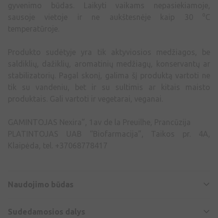
gyvenimo būdas. Laikyti vaikams nepasiekiamoje,
sausoje vietoje ir ne aukštesnėje kaip 30 ⁰C
temperatūroje.
Produkto sudėtyje yra tik aktyviosios medžiagos, be
saldiklių, dažiklių, aromatinių medžiagų, konservantų ar
stabilizatorių. Pagal skonį, galima šį produktą vartoti ne
tik su vandeniu, bet ir su sultimis ar kitais maisto
produktais. Gali vartoti ir vegetarai, veganai.
GAMINTOJAS Nexira”, 1av de la Preuilhe, Prancūzija
PLATINTOJAS UAB “Biofarmacija”, Taikos pr. 4A,
Klaipėda, tel. +37068778417
Naudojimo būdas
Sudedamosios dalys