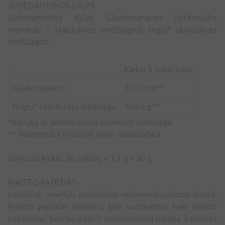
SUDEDAMOSIOS DALYS
Sudedamosios dalys: Gliukomananas (lot.konjako
mananas – skaidulinės medžiagos), rugių* skaidulinės
medžiagos.
Kiekis 3 pakeliuose
Gliukomanano
3000 mg**
Rugių* skaidulinių medžiagų
600 mg**
*Alergiją ar netoleravimą sukelianti medžiaga
** Referencinė maistinė vertė nenustatyta
Grynasis kiekis: 30 pakelių x 1,2 g = 36 g
MAISTO PAPILDAS
Įspėjimai: neviršyti nustatytos rekomenduojamos dozės.
Maisto papildas neturėtų būti vartojamas kaip maisto
pakaitalas. Svarbu įvairi ir subalansuota mityba ir sveikas