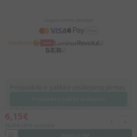
Saugaus pirkimo garantija!
Prisijunkite ir palikite atsiliepimą pirmas
Prisijunkite ir palikite atsiliepimą
Neturite paskyros ?
Sukurti paskyrą
6,15€
10,25€
(40% nuolaida)
Rodoma 0 iš
0
produktų
Pirkti | 6,15€