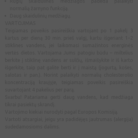
Rugių skaidulinės medžiagos padeda palaikyti
normalią žarnyno funkciją.
Daug skaidulinių medžiagų.
VARTOJIMAS
Teigiamas poveikis pasireiškia vartojant po 1 pakelį 3
kartus per dieną 30 min. prieš valgį, kartu išgeriant 1–2
stiklines vandens, jei laikomasi sumažintos energinės
vertės dietos. Vartojama Jums patogiu būdu – miltelius
berkite į stiklinę vandens ar sulčių, išmaišykite ir iš karto
išgerkite, taip pat galite berti ir į maistą (jogurtą, košes,
salotas ir pan.). Norint palaikyti normalią cholesterolio
koncentraciją kraujyje, teigiamas poveikis pasireiškia
suvartojant 4 pakelius per parą.
Svarbu! Patariama gerti daug vandens, kad medžiaga
tikrai pasiektų skrandį.
Vartojimo kiekiai nurodyti pagal Europos Komisiją.
Vartoti atsargiai, jeigu yra padidėjęs jautrumas (alergija)
sudedamosioms dalims.