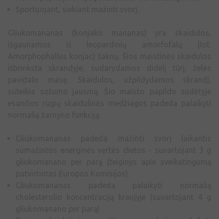
Sportuojant, siekiant mažinti svorį.
Gliukomananas (konjako mananas) yra skaidulos,
išgaunamos iš leopardinių amorfofalų (lot.
Amorphophallus konjac) šaknų. Šios maistinės skaidulos
išbrinksta skrandyje, sudarydamos didelį tūrį, želės
pavidalo masę. Skaidulos, užpildydamos skrandį,
suteikia sotumo jausmą. Šio maisto papildo sudėtyje
esančios rugių skaidulinės medžiagos padeda palaikyti
normalią žarnyno funkciją.
Gliukomananas padeda mažinti svorį laikantis
sumažintos energinės vertės dietos - suvartojant 3 g
gliukomanano per parą (teiginys apie sveikatingumą
patvirtintas Europos Komisijos).
Gliukomananas padeda palaikyti normalią
cholesterolio koncentraciją kraujyje (suvartojant 4 g
gliukomanano per parą)