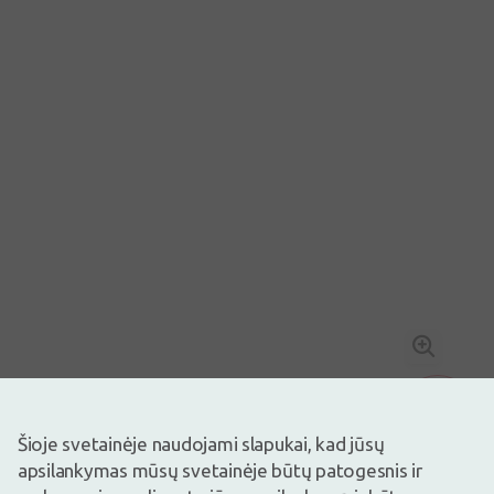
Šioje svetainėje naudojami slapukai, kad jūsų
Vaizdas yra iliustracinis
apsilankymas mūsų svetainėje būtų patogesnis ir