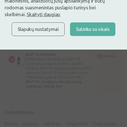
7,45€
malonesnis, analizuotų jūsų apsilankymą ir būtų
rodomas suasmenintas puslapio turinys bei
Prekyboje
Liko tik 6
skelbimai.
Skaityti daugiau
Biotta mėlynių nektaras. Pagaminta Šveicarijoje / Ekologiškas
produktas
Slapukų nustatymai
Sutinku su visais
Biotta mėlynių nektaras pagamintas iš rankomis rinktų mėlynių.
Mėlynių dalis sudėtyje: 55 %, gėrimas puikaus skonio.
Ekologinis sertifikatas: „bio.inspecta“ AG, CH-BIO-006.
Apibūdinimas
BIOTTA DOVANA
Dovana
Pirkite bent 2 produktus iš BIOTTA
pažymėtų dovanos ženklu ir gaukite
dovaną - BIOTTA Juodųjų serbentų sulčių
nektaras, 500 ml *Dovanų kiekis ribotas.
*Pasiūlymas galioja 2026.08.01-08.31
BIOTTA Juodųjų serbentų sulčių
nektaras, 500 ml, Vnt
Apibūdinimas
Biotta mėlynių nektaras. Pagaminta Šveicarijoje /