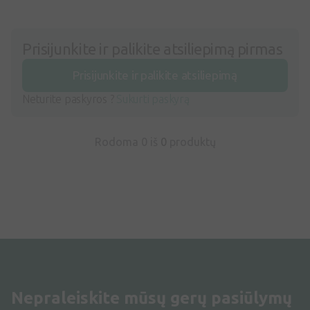
Prisijunkite ir palikite atsiliepimą pirmas
Prisijunkite ir palikite atsiliepimą
Neturite paskyros ?
Sukurti paskyrą
Rodoma 0 iš
0
produktų
Nepraleiskite mūsų gerų pasiūlymų