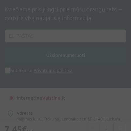
Kviečiame prisijungti prie mūsų draugų rato –
gausite visą naujausią informaciją!
Užsiprenumeruoti
Sutinku su
Privatumo politika
Adresas
Maišinės k. 1C, Trakų raj., Lentvario sen. LT-21401, Lietuva
7,45€