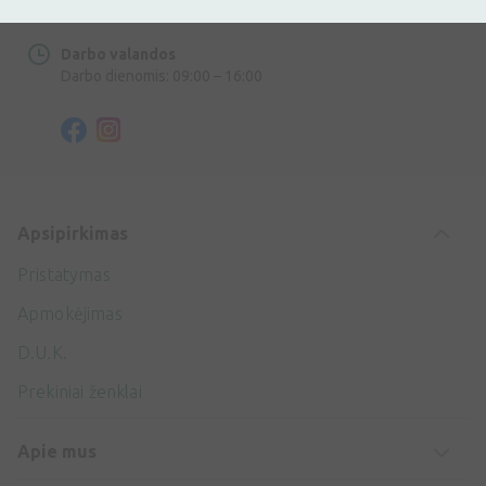
info@ivaist.lt
Darbo valandos
Darbo dienomis: 09:00 – 16:00
Apsipirkimas
Pristatymas
Apmokėjimas
D.U.K.
Prekiniai ženklai
Apie mus