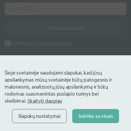
Užsiprenumeruoti
Sutinku su
Privatumo politika
Šioje svetainėje naudojami slapukai, kad jūsų
apsilankymas mūsų svetainėje būtų patogesnis ir
Adresas
malonesnis, analizuotų jūsų apsilankymą ir būtų
Maišinės k. 1C, Trakų raj., Lentvario sen. LT-21401, Lietuva
rodomas suasmenintas puslapio turinys bei
skelbimai.
Skaityti daugiau
Telefono numeris
+370 69996007
Slapukų nustatymai
Sutinku su visais
Elektroninis Paštas