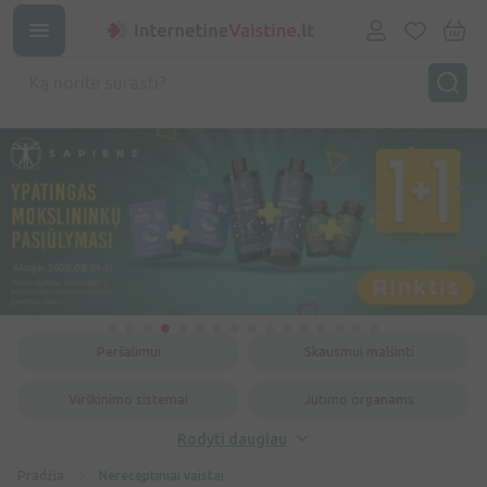
Peršalimui
Skausmui malšinti
Virškinimo sistemai
Jutimo organams
Rodyti daugiau
Pradžia
Nereceptiniai vaistai