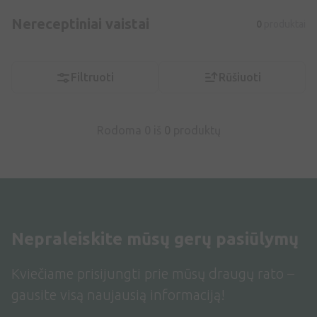
Nereceptiniai vaistai
0
produktai
Filtruoti
Rūšiuoti
Rodoma 0 iš
0
produktų
Nepraleiskite mūsų gerų pasiūlymų
Kviečiame prisijungti prie mūsų draugų rato –
gausite visą naujausią informaciją!