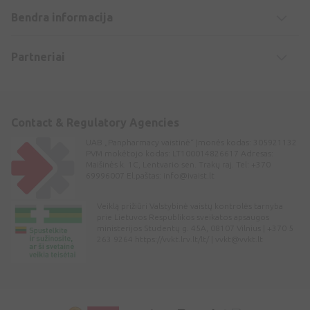
Bendra informacija
Partneriai
Contact & Regulatory Agencies
UAB „Panpharmacy vaistinė“ Įmonės kodas: 305921132
PVM mokėtojo kodas: LT100014826617 Adresas:
Maišinės k. 1C, Lentvario sen. Trakų raj. Tel: +370
69996007 El.paštas:
info@ivaist.lt
Veiklą prižiūri Valstybinė vaistų kontrolės tarnyba
prie Lietuvos Respublikos sveikatos apsaugos
ministerijos Studentų g. 45A, 08107 Vilnius | +370 5
263 9264 https://vvkt.lrv.lt/lt/ |
vvkt@vvkt.lt