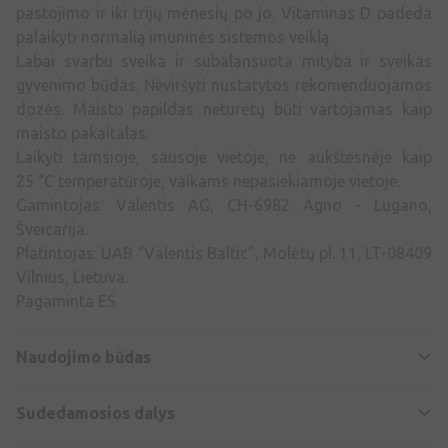
pastojimo ir iki trijų mėnesių po jo. Vitaminas D padeda
palaikyti normalią imuninės sistemos veiklą.
Labai svarbu sveika ir subalansuota mityba ir sveikas
gyvenimo būdas. Neviršyti nustatytos rekomenduojamos
dozės. Maisto papildas neturėtų būti vartojamas kaip
maisto pakaitalas.
Laikyti tamsioje, sausoje vietoje, ne aukštesnėje kaip
25 °C temperatūroje, vaikams nepasiekiamoje vietoje.
Gamintojas: Valentis AG, CH-6982 Agno - Lugano,
Šveicarija.
Platintojas: UAB “Valentis Baltic”, Molėtų pl. 11, LT-08409
Vilnius, Lietuva.
Pagaminta ES.
Naudojimo būdas
Sudedamosios dalys