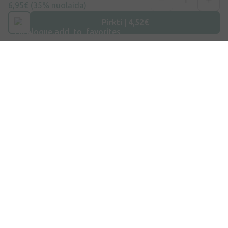
6,95€
(35% nuolaida)
Pirkti | 4,52€
Adresas
Maišinės k. 1C, Trakų raj., Lentvario sen. LT-21401, Lietuva
Telefono numeris
+370 69996007
Elektroninis Paštas
info@ivaist.lt
Darbo valandos
Darbo dienomis: 09:00 – 16:00