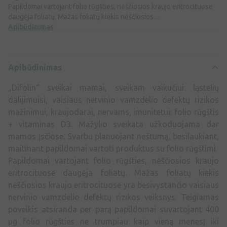
Papildomai vartojant folio rūgšties, nėščiosios kraujo eritrocituose
daugėja foliatų. Mažas foliatų kiekis nėščiosios ...
Apibūdinimas
Apibūdinimas
„Difolin“ sveikai mamai, sveikam vaikučiui: ląstelių
dalijimuisi, vaisiaus nervinio vamzdelio defektų rizikos
mažinimui, kraujodarai, nervams, imunitetui: folio rūgštis
+ vitaminas D3. Mažylio sveikata užkoduojama dar
mamos įsčiose. Svarbu planuojant nėštumą, besilaukiant,
maitinant papildomai vartoti produktus su folio rūgštimi.
Papildomai vartojant folio rūgšties, nėščiosios kraujo
eritrocituose daugėja foliatų. Mažas foliatų kiekis
nėščiosios kraujo eritrocituose yra besivystančio vaisiaus
nervinio vamzdelio defektų rizikos veiksnys. Teigiamas
poveikis atsiranda per parą papildomai suvartojant 400
μg folio rūgšties ne trumpiau kaip vieną mėnesį iki