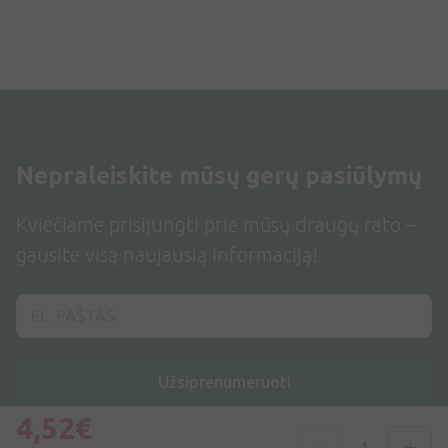
Nepraleiskite mūsų gerų pasiūlymų
Kviečiame prisijungti prie mūsų draugų rato –
gausite visą naujausią informaciją!
Užsiprenumeruoti
4,52€
Sutinku su
Privatumo politika