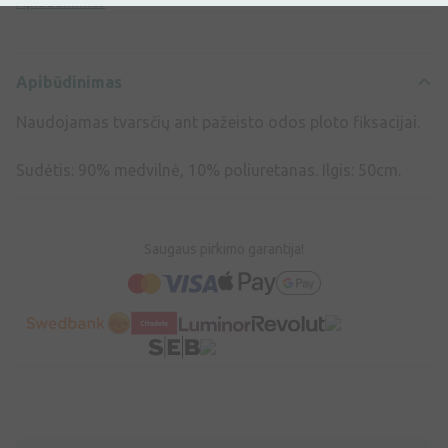
Apibūdinimas
Apibūdinimas
Naudojamas tvarsčių ant pažeisto odos ploto fiksacijai.
Sudėtis: 90% medvilnė, 10% poliuretanas. Ilgis: 50cm.
Saugaus pirkimo garantija!