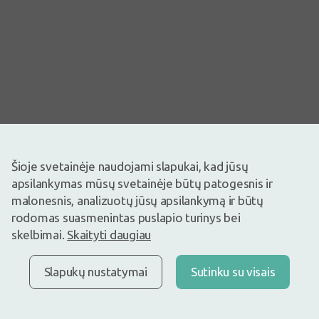
Šioje svetainėje naudojami slapukai, kad jūsų
apsilankymas mūsų svetainėje būtų patogesnis ir
malonesnis, analizuotų jūsų apsilankymą ir būtų
Vaizdas yra iliustracinis
rodomas suasmenintas puslapio turinys bei
0,90€
1,29€
(30% nuolaida)
skelbimai.
Skaityti daugiau
Geriausia per 30 d.: 1,03€ (-13%)
Prekyboje
Liko tik 4
Slapukų nustatymai
Sutinku su visais
Naudojamas tvarsčių ant pažeisto odos ploto fiksacijai.
Sudėtis: 90% medvilnė, 10% poliuretanas. Ilgis: 50cm.