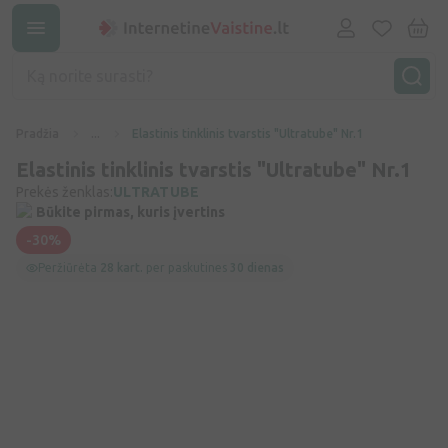
Pradžia
...
Elastinis tinklinis tvarstis "Ultratube" Nr.1
Elastinis tinklinis tvarstis "Ultratube" Nr.1
Prekės ženklas:
ULTRATUBE
Būkite pirmas, kuris įvertins
-30%
Peržiūrėta
28 kart.
per paskutines
30 dienas