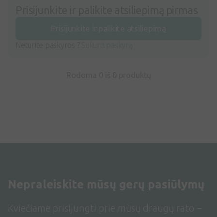
Prisijunkite ir palikite atsiliepimą pirmas
Prisijunkite ir palikite atsiliepimą
Neturite paskyros ?
Sukurti paskyrą
Rodoma 0 iš
0
produktų
Nepraleiskite mūsų gerų pasiūlymų
Kviečiame prisijungti prie mūsų draugų rato –