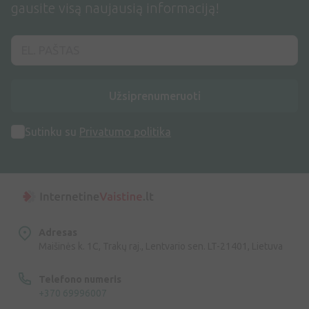
gausite visą naujausią informaciją!
Užsiprenumeruoti
Sutinku su
Privatumo politika
Adresas
Maišinės k. 1C, Trakų raj., Lentvario sen. LT-21401, Lietuva
Telefono numeris
+370 69996007