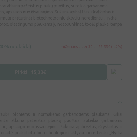
ntai atkuria pažeistus plaukų puoštus, suteikia garbanoms
io, apsaugo nuo išsausėjimo. Sukuria apibrėžtas, išryškintas ir
rmulė praturtinta biotechnologiniu aktyviu ingredientu „Hydra
3 proc. elastingumo plaukams jų neapsunkinat, todėl plaukai tampa
40% nuolaida)
Geriausia per 30 d.: 25,55€ (-40%)
Pirkti | 15,33€
 kaukė ploniems ir normaliems garbanotiems plaukams. Giliai
ientai atkuria pažeistus plaukų puoštus, suteikia garbanoms
rio, apsaugo nuo išsausėjimo. Sukuria apibrėžtas, išryškintas ir
ormulė praturtinta biotechnologiniu aktyviu ingredientu „Hydra