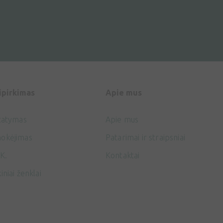
ipirkimas
Apie mus
tatymas
Apie mus
okėjimas
Patarimai ir straipsniai
K.
Kontaktai
iniai ženklai