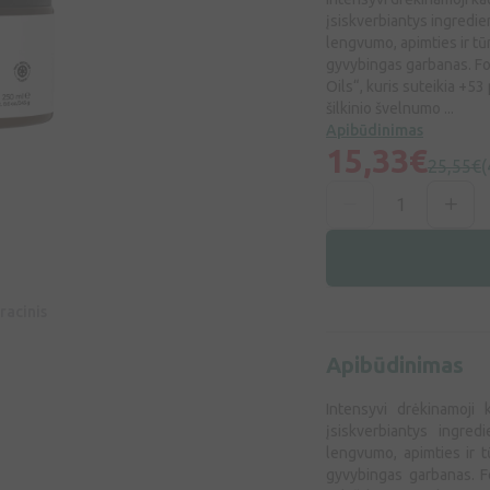
įsiskverbiantys ingredie
lengvumo, apimties ir tūr
gyvybingas garbanas. Fo
Oils“, kuris suteikia +5
šilkinio švelnumo ...
Apibūdinimas
15,33€
25,55€
(
racinis
Apibūdinimas
Intensyvi drėkinamoji
įsiskverbiantys ingred
lengvumo, apimties ir tū
gyvybingas garbanas. F