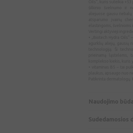
Oils“, kuris suteikia +5
šilkinio švelnumo ir n
aliejuose gausu riebalų 
atsparumo įvairių chem
elastingoms, švelnioms 
Vertingi aktyvieji ingredi
• „Biotech Hydra Oils“ –
agurklių aliejų, gausių 
technologiją. Ši techno
prieinamą ląstelėms, t
komplekso kiekis, kuris 
• vitaminas B5 – tai puik
plaukus, apsaugo nuo nei
Patikrinta dermatologų. P
Naudojimo būd
Sudedamosios d