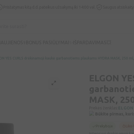
Pristatymas kitą d.d. pateikus užsakymą iki 14:00 val.
Saugus atsiskait
AUJIENOS⚕️
BONUS PASIŪLYMAI✨
IŠPARDAVIMAS💥
ON YES CURLS drėkinamoji kaukė garbanotiems plaukams HYDRA MASK, 250 ml,
ELGON YES
garbanot
MASK, 250
Prekės ženklas:
ELGON
Būkite pirmas, kuri
Prekyboje
Liko 
Intensyvi drėkinamoji k