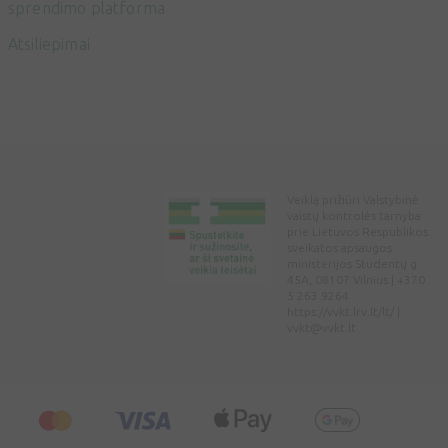
sprendimo platforma
Atsiliepimai
Veiklą prižiūri Valstybinė
vaistų kontrolės tarnyba
prie Lietuvos Respublikos
sveikatos apsaugos
ministerijos Studentų g.
45A, 08107 Vilnius | +370
5 263 9264
https://vvkt.lrv.lt/lt/ |
vvkt@vvkt.lt