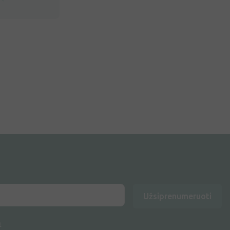
Užsiprenumeruoti
a