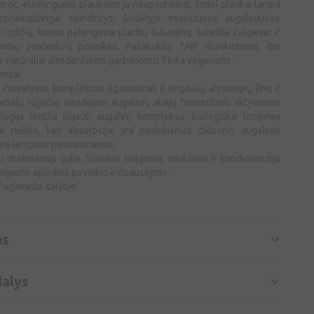
3 proc. elastingumo plaukams jų neapsunkinat, todėl plaukai tampa
epriekaištingai spindintys. Sudėtyje esančiuose augaliniuose
rūgščių, kurios palengvina plaukų šukavimą, suteikia žvilgesio ir
inių procedūrų poveikiui. Pasakykite TAIP išryškintoms, itin
ir natūraliai atrodančioms garbanoms! Tinka veganams.
entai:
 inovatyvus kompleksas išgaunamas iš migdolų, alyvuogių, linų ir
riebalų rūgščių, naudojant augalinių aliejų fermentinio aktyvinimo
logija leidžia išgauti augalinį kompleksą, biologiškai lengviau
ai reiškia, kad absorbcijai yra pasiekiamas didesnis augalinio
yra lengviau pasisavinamas.
i drėkinamoji galia. Suteikia žvilgesio, minkština ir kondicionuoja
giamo aplinkos poveikio ir išsausėjimo.
agaminta Italijoje.
as
alys