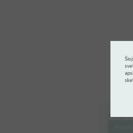
Šio
sve
aps
ske
Prisijunk
Prisijunk