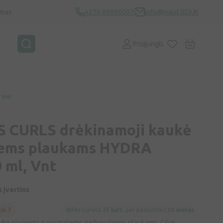
ymas
+370 69996007
info@ivaist.lt
DUK
Prisijungti
 Vnt
 CURLS drėkinamoji kaukė
iems plaukams HYDRA
 ml, Vnt
s įvertins
tik 7
Peržiūrėta
25 kart.
per paskutines
30 dienas
aukė ploniems ir normaliems garbanotiems plaukams. Giliai