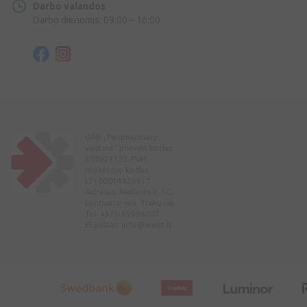
Darbo valandos
Darbo dienomis: 09:00 – 16:00
UAB „Panpharmacy
vaistinė“ Įmonės kodas:
305921132 PVM
mokėtojo kodas:
LT100014826617
Adresas: Maišinės k. 1C,
Lentvario sen. Trakų raj.
Tel: +370 69996007
El.paštas:
info@ivaist.lt