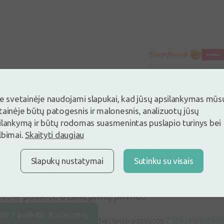
je svetainėje naudojami slapukai, kad jūsų apsilankymas mūs
tainėje būtų patogesnis ir malonesnis, analizuotų jūsų
ilankymą ir būtų rodomas suasmenintas puslapio turinys bei
lbimai.
Skaityti daugiau
Slapukų nustatymai
Sutinku su visais
ite ir palikite atsiliepimą pirmas
ite ir palikite atsiliepimą
Neturite paskyros ?
Sukurti pasky