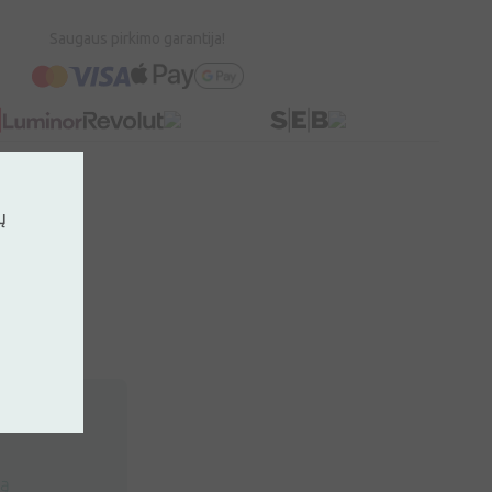
Saugaus pirkimo garantija!
ų
rą