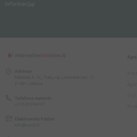
informaciją!
Aps
Adresas
Pris
Maišinės k. 1C, Trakų raj., Lentvario sen. LT-
21401, Lietuva
Apm
D.U.
Telefono numeris
+370 69996007
Prek
Elektroninis Paštas
info@ivaist.lt