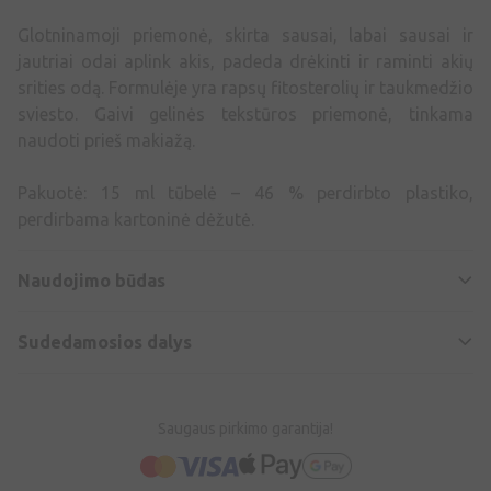
Glotninamoji priemonė, skirta sausai, labai sausai ir
jautriai odai aplink akis, padeda drėkinti ir raminti akių
srities odą. Formulėje yra rapsų fitosterolių ir taukmedžio
sviesto. Gaivi gelinės tekstūros priemonė, tinkama
naudoti prieš makiažą.
Pakuotė: 15 ml tūbelė – 46 % perdirbto plastiko,
perdirbama kartoninė dėžutė.
Naudojimo būdas
Sudedamosios dalys
Saugaus pirkimo garantija!