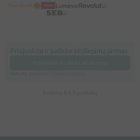
Prisijunkite ir palikite atsiliepimą pirmas
Prisijunkite ir palikite atsiliepimą
Neturite paskyros ?
Sukurti paskyrą
Rodoma 0 iš
0
produktų