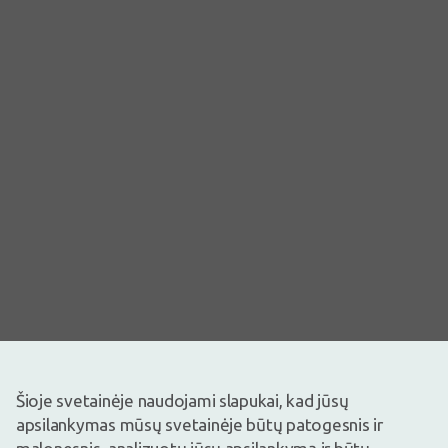
Šioje svetainėje naudojami slapukai, kad jūsų
Vaizdas yra iliustracinis
apsilankymas mūsų svetainėje būtų patogesnis ir
17,45€