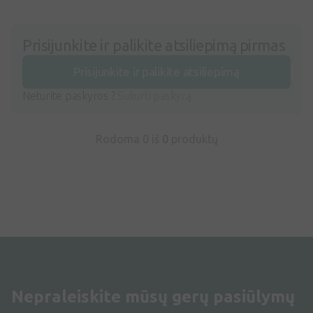
Prisijunkite ir palikite atsiliepimą pirmas
Prisijunkite ir palikite atsiliepimą
Neturite paskyros ?
Sukurti paskyrą
Rodoma 0 iš
0
produktų
Nepraleiskite mūsų gerų pasiūlymų