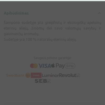
Apibūdinimas
Šampūno sudėtyje yra greipfrutų ir ekologiškų apelsinų
eterinių aliejų, žinomų dėl savo valomųjų savybių ir
gaivinančių aromatų.
Sudėtyje yra 100 % natūralių eterinių aliejų.
Saugaus pirkimo garantija!