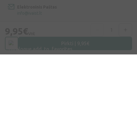
Elektroninis Paštas
info@ivaist.lt
Darbo valandos
9,95€
Vnt
Darbo dienomis: 09:00 – 16:00
Pirkti | 9,95€
Apsipirkimas
Pristatymas
Apmokėjimas
D.U.K.
Prekiniai ženklai