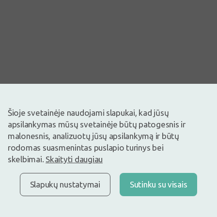
Šioje svetainėje naudojami slapukai, kad jūsų
apsilankymas mūsų svetainėje būtų patogesnis ir
Vaizdas yra iliustracinis
malonesnis, analizuotų jūsų apsilankymą ir būtų
9,95€
rodomas suasmenintas puslapio turinys bei
skelbimai.
Skaityti daugiau
Prekyboje
Liko tik 6
Šampūno sudėtyje yra greipfrutų ir ekologiškų apelsinų eterinių
Slapukų nustatymai
Sutinku su visais
aliejų, žinomų dėl savo valomųjų savybių ir gaivinančių aromatų.
Sudėtyje yra 100 % natūralių eterinių aliejų.
Apibūdinimas