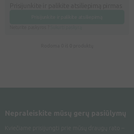
Prisijunkite ir palikite atsiliepimą pirmas
Prisijunkite ir palikite atsiliepimą
Neturite paskyros ?
Sukurti paskyrą
Rodoma 0 iš
0
produktų
Nepraleiskite mūsų gerų pasiūlymų
Kviečiame prisijungti prie mūsų draugų rato –