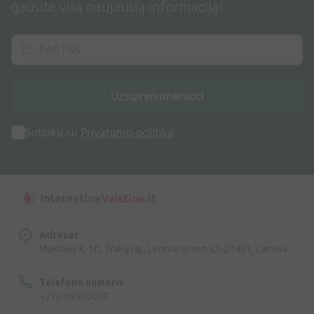
gausite visą naujausią informaciją!
Užsiprenumeruoti
Sutinku su
Privatumo politika
Adresas
Maišinės k. 1C, Trakų raj., Lentvario sen. LT-21401, Lietuva
Telefono numeris
+370 69996007