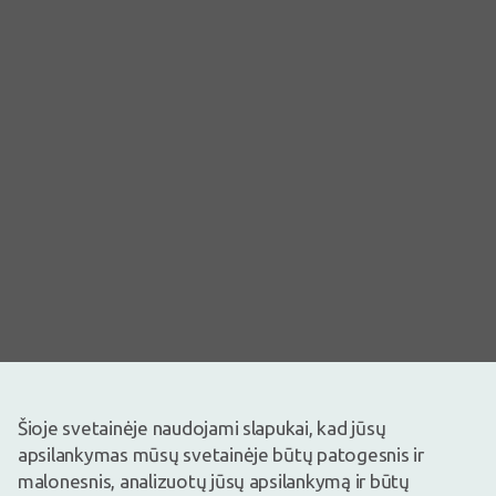
Vaizdas yra iliustracinis
Šioje svetainėje naudojami slapukai, kad jūsų
7,84€
apsilankymas mūsų svetainėje būtų patogesnis ir
malonesnis, analizuotų jūsų apsilankymą ir būtų
Prekyboje
Mažas likutis