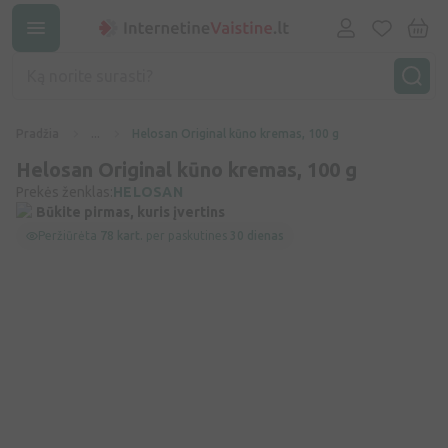
Pradžia
...
Helosan Original kūno kremas, 100 g
Helosan Original kūno kremas, 100 g
Prekės ženklas:
HELOSAN
Būkite pirmas, kuris įvertins
Peržiūrėta
78 kart.
per paskutines
30 dienas