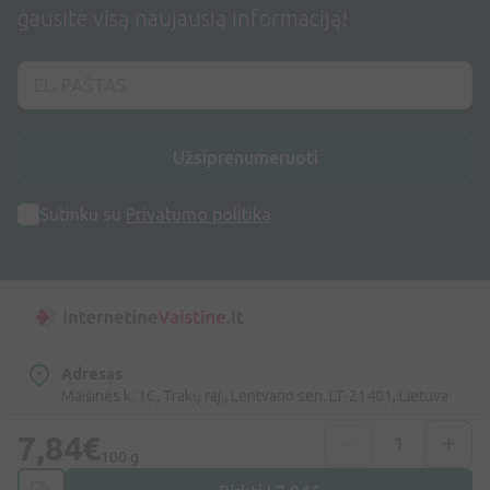
gausite visą naujausią informaciją!
Užsiprenumeruoti
Sutinku su
Privatumo politika
Adresas
Maišinės k. 1C, Trakų raj., Lentvario sen. LT-21401, Lietuva
7,84€
Telefono numeris
100 g
+370 69996007