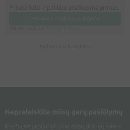
Prisijunkite ir palikite atsiliepimą pirmas
Prisijunkite ir palikite atsiliepimą
Neturite paskyros ?
Sukurti paskyrą
Rodoma 0 iš
0
produktų
Nepraleiskite mūsų gerų pasiūlymų
Kviečiame prisijungti prie mūsų draugų rato –