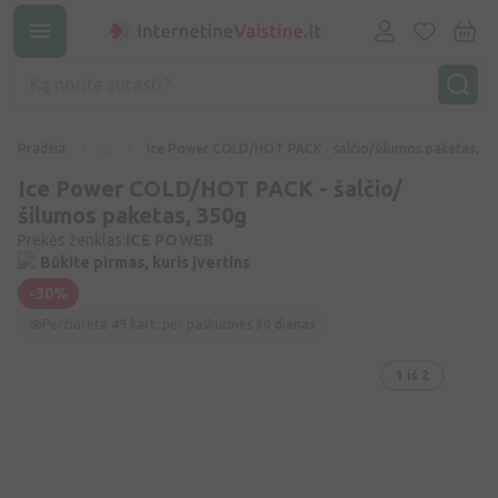
Pradžia
...
Ice Power COLD/HOT PACK - šalčio/šilumos paketas, 3
Ice Power COLD/HOT PACK - šalčio/
šilumos paketas, 350g
Prekės ženklas:
ICE POWER
Būkite pirmas, kuris įvertins
-30%
Peržiūrėta
49 kart.
per paskutines
30 dienas
1
iš 2