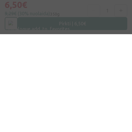
Adresas
6,50€
Maišinės k. 1C, Trakų raj., Lentvario sen. LT-21401, Lietuva
9,29€
(30% nuolaida)
350g
Telefono numeris
Pirkti | 6,50€
+370 69996007
Elektroninis Paštas
info@ivaist.lt
Darbo valandos
Darbo dienomis: 09:00 – 16:00
Apsipirkimas
Pristatymas
Apmokėjimas