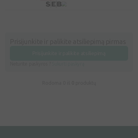
Prisijunkite ir palikite atsiliepimą pirmas
Prisijunkite ir palikite atsiliepimą
Neturite paskyros ?
Sukurti paskyrą
Rodoma 0 iš
0
produktų