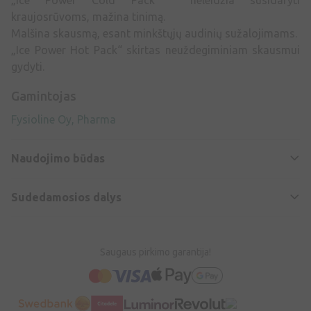
„Ice Power Cold Pack“ neleidžia susidaryti
kraujosrūvoms, mažina tinimą.
Malšina skausmą, esant minkštųjų audinių sužalojimams.
„Ice Power Hot Pack“ skirtas neuždegiminiam skausmui
gydyti.
Gamintojas
Fysioline Oy, Pharma
Naudojimo būdas
Sudedamosios dalys
Saugaus pirkimo garantija!