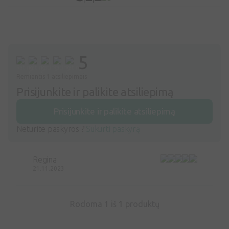
5
Remiantis 1 atsiliepimais
Prisijunkite ir palikite atsiliepimą
Prisijunkite ir palikite atsiliepimą
Neturite paskyros ?
Sukurti paskyrą
Regina
21.11.2023
Rodoma 1 iš
1
produktų