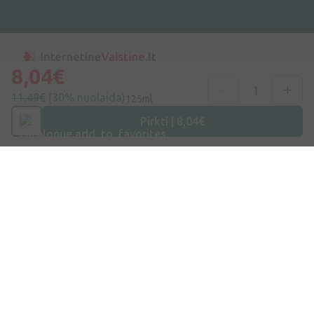
8,04€
Adresas
11,49€
(30% nuolaida)
125ml
Maišinės k. 1C, Trakų raj., Lentvario sen. LT-21401, Lietuva
Pirkti | 8,04€
Telefono numeris
+370 69996007
Elektroninis Paštas
info@ivaist.lt
Darbo valandos
Darbo dienomis: 09:00 – 16:00