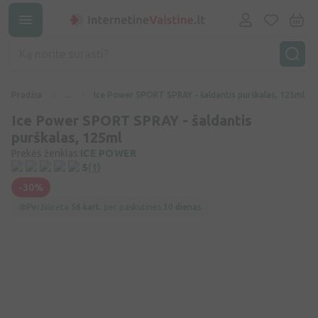
Pradžia
...
Ice Power SPORT SPRAY - šaldantis purškalas, 125ml
Ice Power SPORT SPRAY - šaldantis
purškalas, 125ml
Prekės ženklas:
ICE POWER
5
(1)
-30%
Peržiūrėta
56 kart.
per paskutines
30 dienas