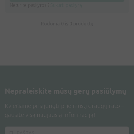
Neturite paskyros ?
Sukurti paskyrą
Rodoma 0 iš
0
produktų
Nepraleiskite mūsų gerų pasiūlymų
Kviečiame prisijungti prie mūsų draugų rato –
gausite visą naujausią informaciją!