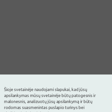
Šioje svetainėje naudojami slapukai, kad jūsų
apsilankymas mūsų svetainėje būtų patogesnis ir
malonesnis, analizuotų jūsų apsilankymą ir būtų
Vaizdas yra iliustracinis
rodomas suasmenintas puslapio turinys bei
1,95€
3,25€
(40% nuolaida)