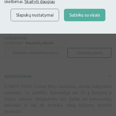
skelbimai.
Skaityti daugiau
Geriausia per 30 d.: 3,25€ (-40%)
Prekyboje
Mažas likutis
Slapukų nustatymai
Sutinku su visais
ICONFIT POSH Cookie Bliss Sausainių skonio baltyminis batonėlis.
Su saldikliu. Batonėlyje net 20 g baltymų ir mažai cukraus.
Mėgaukitės jais darbe, po treniruotės, kelionėje ar kai tik prireikia
daug baltymų turinčio skanėsto.
Apibūdinimas
Iconfit Posh :
Sausainių skonio
Šokolado ir karamelės skonio
Sausainių skonio
Apibūdinimas
ICONFIT POSH Cookie Bliss Sausainių skonio baltyminis
batonėlis. Su saldikliu. Batonėlyje net 20 g baltymų ir
mažai cukraus. Mėgaukitės jais darbe, po treniruotės,
kelionėje ar kai tik prireikia daug baltymų turinčio
skanėsto.