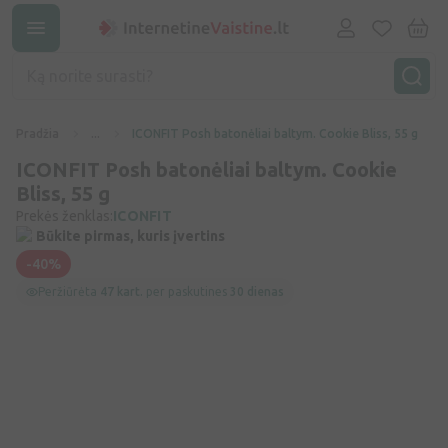
Pradžia
...
ICONFIT Posh batonėliai baltym. Cookie Bliss, 55 g
ICONFIT Posh batonėliai baltym. Cookie
Bliss, 55 g
Prekės ženklas:
ICONFIT
Būkite pirmas, kuris įvertins
-40%
Peržiūrėta
47 kart.
per paskutines
30 dienas