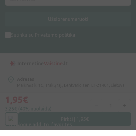
Užsiprenumeruoti
Sutinku su
Privatumo politika
Adresas
Maišinės k. 1C, Trakų raj., Lentvario sen. LT-21401, Lietuva
1,95€
Telefono numeris
+370 69996007
3,25€
(40% nuolaida)
Pirkti | 1,95€
Elektroninis Paštas
info@ivaist.lt