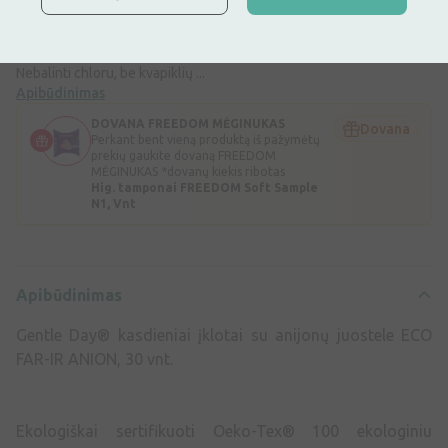
Skirti naudoti kasdien.
Laidumas orui ir švelnus medvilnės paviršius suteikia gaivos ir
komforto pojūtį.
Nebalinti chloru, be kvapiklių ...
Apibūdinimas
DOVANA FREEDOM MĖGINUKAS
Dovana
Perkant bent vieną produktą iš pažymėtų
prekių gaukite dovaną FREEDOM
MĖGINUKAS *dovanų kiekis ribotas
Hig. tamponai FREEDOM Soft Sample
N1, Vnt
Apibūdinimas
Gentle Day® kasdieniai įklotai su anijonų juostele ECO
FAR-IR ANION, 30 vnt.
Ekologiškai sertifikuoti Oeko-Tex® 100 ekologiniu