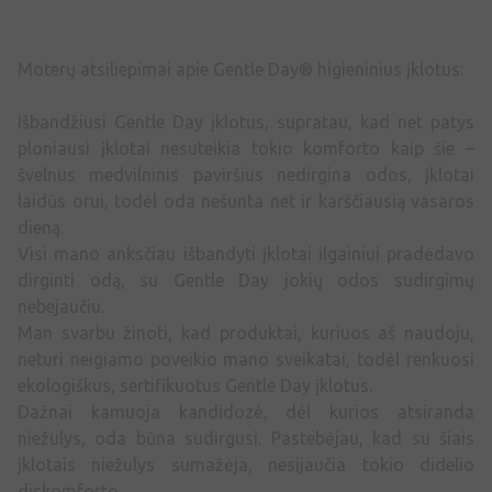
Moterų atsiliepimai apie Gentle Day® higieninius įklotus:
Išbandžiusi Gentle Day įklotus, supratau, kad net patys
ploniausi įklotai nesuteikia tokio komforto kaip šie –
švelnus medvilninis paviršius nedirgina odos, įklotai
laidūs orui, todėl oda nešunta net ir karščiausią vasaros
dieną.
Visi mano anksčiau išbandyti įklotai ilgainiui pradėdavo
dirginti odą, su Gentle Day jokių odos sudirgimų
nebejaučiu.
Man svarbu žinoti, kad produktai, kuriuos aš naudoju,
neturi neigiamo poveikio mano sveikatai, todėl renkuosi
ekologiškus, sertifikuotus Gentle Day įklotus.
Dažnai kamuoja kandidozė, dėl kurios atsiranda
niežulys, oda būna sudirgusi. Pastebėjau, kad su šiais
įklotais niežulys sumažėja, nesijaučia tokio didelio
diskomforto.