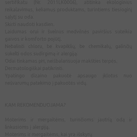
sertifikatu (Nr. 2011LK0006), atitinka ekologinius
reikalavimus, keliamus produktams, turintiems tiesioginį
sąlytį su oda.
Skirti naudoti kasdien.
Laidumas orui ir švelnus medvilnės paviršius suteikia
gaivos ir komforto pojūtį.
Nebalinti chloru, be kvapiklių, be chemikalų, galinčių
sukelti odos sudirgimą ir alergiją.
Odai tinkamas pH, neišbalansuoja makšties terpės.
Dermatologiškai patikrinti.
Ypatingo dizaino pakuotė apsaugo įklotus nuo
nešvarumų patekimo į pakuotės vidų.
KAM REKOMENDUOJAMA?
Moterims ir mergaitėms, turinčioms jautrią odą ir
linkusioms į alergiją.
Moterims ir mergaitėms, kai yra išskyrų.