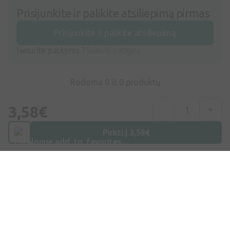
Prisijunkite ir palikite atsiliepimą pirmas
Prisijunkite ir palikite atsiliepimą
Neturite paskyros ?
Sukurti paskyrą
Rodoma 0 iš
0
produktų
3,58€
Pirkti | 3,58€
Nepraleiskite mūsų gerų pasiūlymų
Kviečiame prisijungti prie mūsų draugų rato –