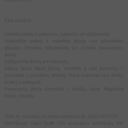
Kaip naudoti:
Išimkite pakelį iš pakuotės, pakuotę vėl užklijuokite.
Išvyniokite pakelį ir nuimkite įklotą nuo plastikinės
plėvelės. Plėvelės neišmeskite, jos prireiks panaudojus
įklotą.
Užklijuokite įklotą ant kelnaičių.
Atėjus laikui keisti įklotą, nuimkite jį nuo kelnaičių ir
įvyniokite į plastikinę plėvelę, kurią nuėmėte nuo įkloto
prieš jį naudojant.
Panaudotą įklotą išmeskite į šiukšlių dėžę. Negalima
mesti į klozetą.
2005 m. suteiktas išradimo patentas Nr. 200510076755
Sertifikuoti Oeko-Tex® 100 ekologiniu sertifikatu (Nr.