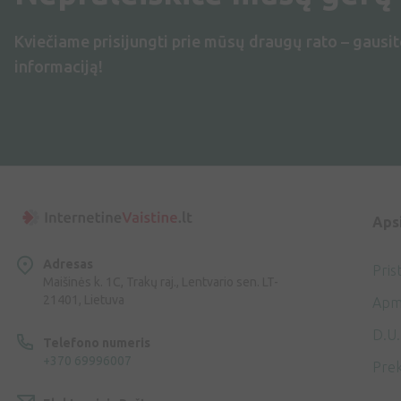
Kviečiame prisijungti prie mūsų draugų rato – gausit
informaciją!
Aps
Adresas
Pris
Maišinės k. 1C, Trakų raj., Lentvario sen. LT-
21401, Lietuva
Apm
D.U.
Telefono numeris
+370 69996007
Prek