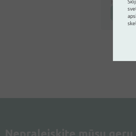
Prisijunk
Šio
sve
Prisijunk
aps
ske
Nepraleiskite mūsų gerų