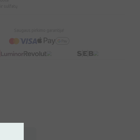
kuotė
ir sulfatų
Saugaus pirkimo garantija!