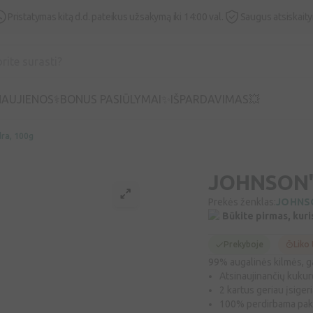
Pristatymas kitą d.d. pateikus užsakymą iki 14:00 val.
Saugus atsiskait
AUJIENOS⚕️
BONUS PASIŪLYMAI✨
IŠPARDAVIMAS💥
ra, 100g
JOHNSON'S
Prekės ženklas:
JOHNS
Būkite pirmas, kuri
Prekyboje
Liko 
99% augalinės kilmės, g
Atsinaujinančių kuku
2 kartus geriau įsigeri
100% perdirbama pa