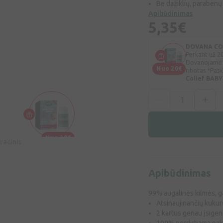
Be dažiklių, parabenų 
Apibūdinimas
5,35€
DOVANA COLI
Perkant už 20
Dovanojame C
Nuo 20€
ribotas *Pasi
Colief BABY
Nuo 20€
racinis
Apibūdinimas
99% augalinės kilmės, g
Atsinaujinančių kuku
2 kartus geriau įsigeri