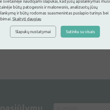
ite ir palikite atsiliepimą pirmas
je svetainėje naudojami slapukai, kad jūsų apsilankymas mūs
tainėje būtų patogesnis ir malonesnis, analizuotų jūsų
ite ir palikite atsiliepimą
ilankymą ir būtų rodomas suasmenintas puslapio turinys bei
Neturite paskyros ?
Sukurti pasky
lbimai.
Skaityti daugiau
Slapukų nustatymai
Sutinku su visais
Rodoma 0 iš
0
produktų
 pasiūlymų