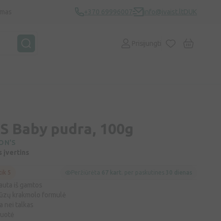
ymas
+370 69996007
info@ivaist.lt
DUK
Prisijungti
 Baby pudra, 100g
ON'S
s įvertins
tik 5
Peržiūrėta
67 kart.
per paskutines
30 dienas
auta iš gamtos
rūzų krakmolo formulė
a nei talkas
kuotė