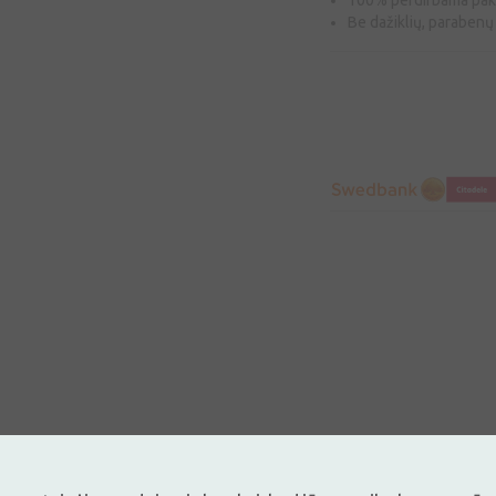
100% perdirbama pa
Be dažiklių, parabenų 