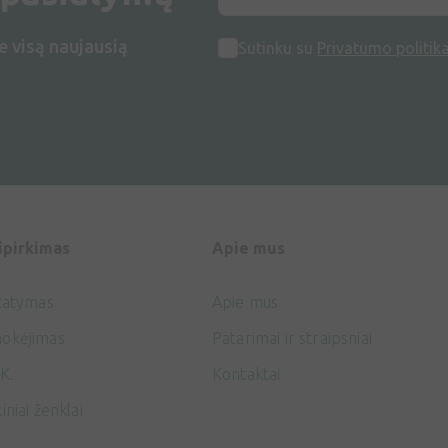
e visą naujausią
Sutinku su
Privatumo politik
ipirkimas
Apie mus
tatymas
Apie mus
okėjimas
Patarimai ir straipsniai
K.
Kontaktai
iniai ženklai