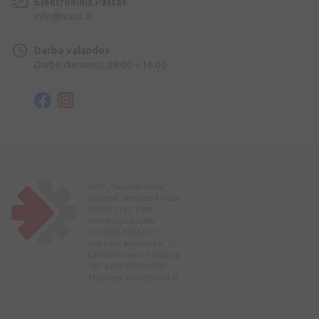
Elektroninis Paštas
info@ivaist.lt
Darbo valandos
Darbo dienomis: 09:00 – 16:00
UAB „Panpharmacy
vaistinė“ Įmonės kodas:
305921132 PVM
mokėtojo kodas:
LT100014826617
Adresas: Maišinės k. 1C,
Lentvario sen. Trakų raj.
Tel: +370 69996007
El.paštas:
info@ivaist.lt