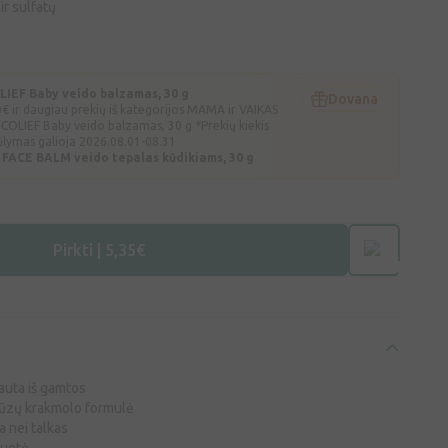
ir sulfatų
EF Baby veido balzamas, 30 g
Dovana
€ ir daugiau prekių iš kategorijos MAMA ir VAIKAS
OLIEF Baby veido balzamas, 30 g *Prekių kiekis
ūlymas galioja 2026.08.01-08.31
 FACE BALM veido tepalas kūdikiams, 30 g
Pirkti | 5,35€
auta iš gamtos
rūzų krakmolo formulė
a nei talkas