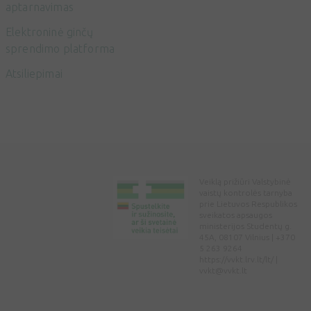
aptarnavimas
Elektroninė ginčų
sprendimo platforma
Atsiliepimai
Veiklą prižiūri Valstybinė
vaistų kontrolės tarnyba
prie Lietuvos Respublikos
sveikatos apsaugos
ministerijos Studentų g.
45A, 08107 Vilnius | +370
5 263 9264
https://vvkt.lrv.lt/lt/ |
vvkt@vvkt.lt