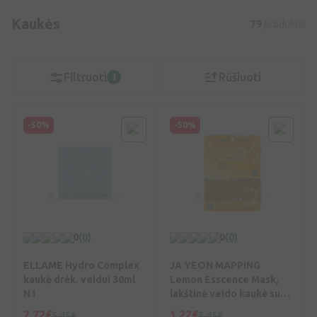
Kaukės
79
produktai
Filtruoti
Rūšiuoti
1
-50%
-50%
0
(0)
0
(0)
ELLAME Hydro Complex
JA YEON MAPPING
kaukė drėk. veidui 30ml
Lemon Esscence Mask,
N1
lakštinė veido kaukė su
vit. C, 25 g, Vnt
2,72€
1,22€
5,45€
2,45€