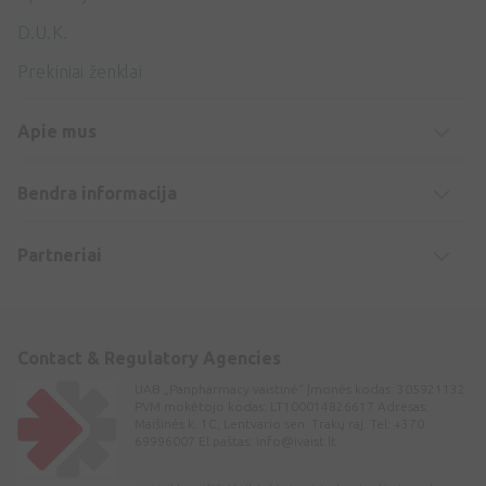
D.U.K.
Prekiniai ženklai
Apie mus
Bendra informacija
Partneriai
Contact & Regulatory Agencies
UAB „Panpharmacy vaistinė“ Įmonės kodas: 305921132
PVM mokėtojo kodas: LT100014826617 Adresas:
Maišinės k. 1C, Lentvario sen. Trakų raj. Tel: +370
69996007 El.paštas:
info@ivaist.lt