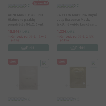
nuo 40€
0
(0)
0
(0)
ANNEMARIE BORLIND
JA YEON MAPPING Royal
Hialurono paakių
Jelly Esscence Mask,
pagalvėlės N6x2, 6 vnt.
lakštinė veido kaukė su
bičių pienelio ekstr., 25 g,
18,34€
1,22€
24,45€
2,45€
Vnt
Geriausia per 30 d.: 17,04€
Geriausia per 30 d.: 2,45€
(+8%)
(-51%)
Pirkti
Pirkti
-50%
-50%
5
(2)
0
(0)