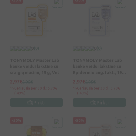
-50%
-50%
0
(0)
0
(0)
TONYMOLY Master Lab
TONYMOLY Master Lab
kaukė veidui lakštinė su
kaukė veidui lakštinė su
sraigių mucinu, 19 g, Vnt
Epidermio aug. fakt., 19
g, Vnt
2,97€
2,97€
5,95€
5,95€
Geriausia per 30 d.: 5,79€
Geriausia per 30 d.: 5,79€
(-49%)
(-49%)
Pirkti
Pirkti
-50%
-50%