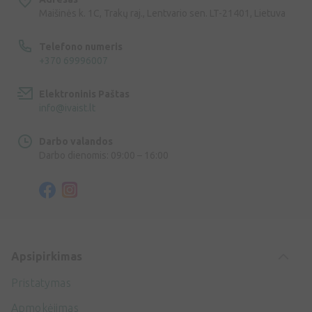
Maišinės k. 1C, Trakų raj., Lentvario sen. LT-21401, Lietuva
Telefono numeris
+370 69996007
Elektroninis Paštas
info@ivaist.lt
Darbo valandos
Darbo dienomis: 09:00 – 16:00
Apsipirkimas
Pristatymas
Apmokėjimas