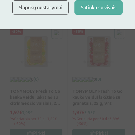
(-50%)
(-50%)
Slapukų nustatymai
Sutinku su visais
Pirkti
Pirkti
-50%
-50%
0
(0)
0
(0)
TONYMOLY Fresh To Go
TONYMOLY Fresh To Go
kaukė veidui lakštinė su
kaukė veidui lakštinė su
citrinmedžio vaisiais, 25
granatais, 25 g, Vnt
g, Vnt
1,97€
1,97€
3,95€
3,95€
Geriausia per 30 d.: 3,89€
Geriausia per 30 d.: 3,89€
(-50%)
(-50%)
Pirkti
Pirkti