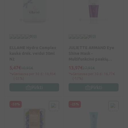
0
(0)
0
(0)
ELLAME Hydro Complex
JULIETTE ARMAND Eye
kaukė drėk. veidui 30ml
Shine Mask -
N2
Multifunkcinė paakių
kaukė 50ml, N1
5,47€
13,97€
10,95€
27,95€
Geriausia per 30 d.: 10,95€
Geriausia per 30 d.: 16,77€
(-51%)
(-17%)
Pirkti
Pirkti
-50%
-25%