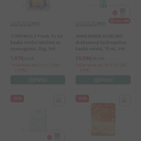
nuo 40€
0
(0)
0
(0)
TONYMOLY Fresh To Go
ANNEMARIE BORLIND
kaukė veidui lakštinė su
drėknamoji hydrogelinė
vynuogėmis, 25g, Vnt
kaukė veidui, 75 ml, Vnt
1,97€
29,59€
3,95€
39,45€
Geriausia per 30 d.: 3,89€
Geriausia per 30 d.: 27,26€
(-50%)
(+9%)
Pirkti
Pirkti
-25%
-50%