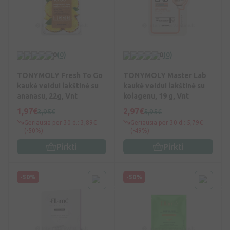
0
(0)
0
(0)
TONYMOLY Fresh To Go
TONYMOLY Master Lab
kaukė veidui lakštinė su
kaukė veidui lakštinė su
ananasu, 22g, Vnt
kolagenu, 19 g, Vnt
1,97€
2,97€
3,95€
5,95€
Geriausia per 30 d.: 3,89€
Geriausia per 30 d.: 5,79€
(-50%)
(-49%)
Pirkti
Pirkti
-50%
-50%