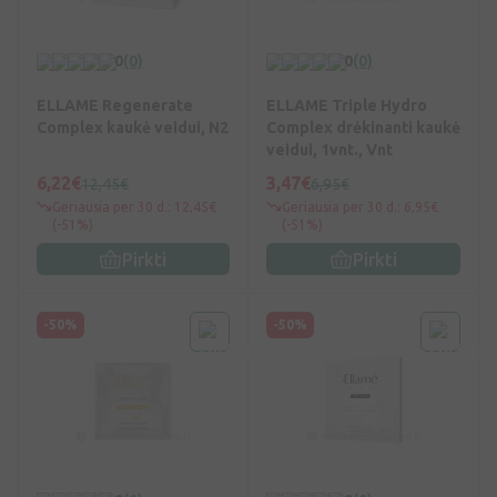
0
(0)
0
(0)
ELLAME Regenerate
ELLAME Triple Hydro
Complex kaukė veidui, N2
Complex drėkinanti kaukė
veidui, 1vnt., Vnt
6,22€
3,47€
12,45€
6,95€
Geriausia per 30 d.: 12,45€
Geriausia per 30 d.: 6,95€
(-51%)
(-51%)
Pirkti
Pirkti
-50%
-50%