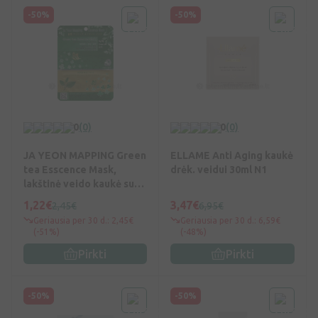
-50%
-50%
0
(0)
0
(0)
JA YEON MAPPING Green
ELLAME Anti Aging kaukė
tea Esscence Mask,
drėk. veidui 30ml N1
lakštinė veido kaukė su
žal. arbata, 25 g, Vnt
1,22€
3,47€
2,45€
6,95€
Geriausia per 30 d.: 2,45€
Geriausia per 30 d.: 6,59€
(-51%)
(-48%)
Pirkti
Pirkti
-50%
-50%