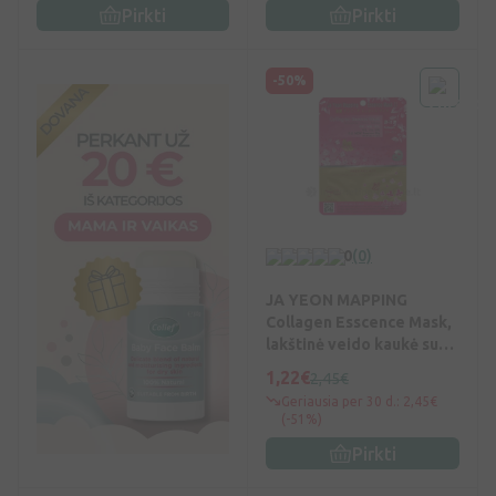
Pirkti
Pirkti
-50%
0
(0)
JA YEON MAPPING
Collagen Esscence Mask,
lakštinė veido kaukė su
kolagenu, 25 g, Vnt
1,22€
2,45€
Geriausia per 30 d.: 2,45€
(-51%)
Pirkti