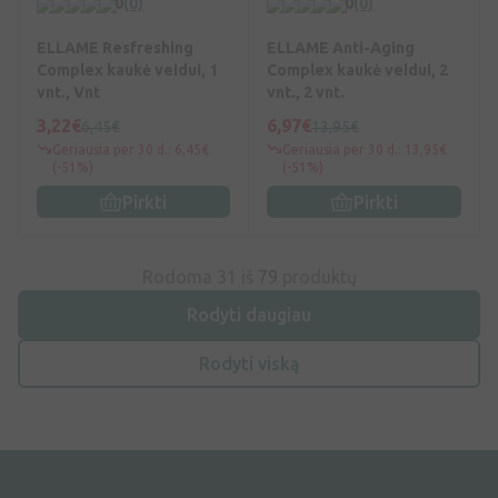
0
(0)
0
(0)
ELLAME Resfreshing
ELLAME Anti-Aging
Complex kaukė veidui, 1
Complex kaukė veidui, 2
vnt., Vnt
vnt., 2 vnt.
3,22€
6,97€
6,45€
13,95€
Geriausia per 30 d.: 6,45€
Geriausia per 30 d.: 13,95€
(-51%)
(-51%)
Pirkti
Pirkti
Rodoma 31 iš
79
produktų
Rodyti daugiau
Rodyti viską