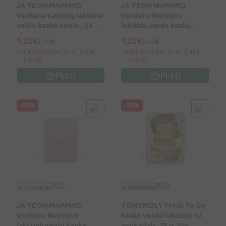
JA YEON MAPPING
JA YEON MAPPING
Veritana Calming lakštinė
Veritana Moisture
veido kaukė ramin., 23 g,
lakštinė veido kaukė
Vnt
drėkin., 23 g, Vnt
1,22€
1,22€
2,45€
2,45€
Geriausia per 30 d.: 2,45€
Geriausia per 30 d.: 2,45€
(-51%)
(-51%)
Pirkti
Pirkti
-50%
-50%
5
(2)
0
(0)
JA YEON MAPPING
TONYMOLY Fresh To Go
Veritana Nutrition
kaukė veidui lakštinė su
lakštinė veido kaukė
avokadais, 25 g, Vnt