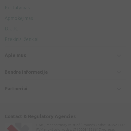
Pristatymas
Apmokėjimas
D.U.K.
Prekiniai ženklai
Apie mus
Bendra informacija
Partneriai
Contact & Regulatory Agencies
UAB „Panpharmacy vaistinė“ Įmonės kodas: 305921132
PVM mokėtojo kodas: LT100014826617 Adresas: