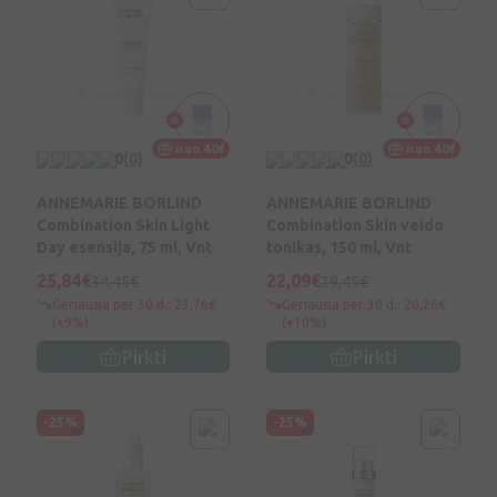
nuo 40€
nuo 40€
0
(0)
0
(0)
ANNEMARIE BORLIND
ANNEMARIE BORLIND
Combination Skin Light
Combination Skin veido
Day esensija, 75 ml, Vnt
tonikas, 150 ml, Vnt
25,84€
22,09€
34,45€
29,45€
Geriausia per 30 d.: 23,76€
Geriausia per 30 d.: 20,26€
(+9%)
(+10%)
Pirkti
Pirkti
-25%
-25%