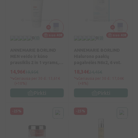
nuo 40€
nuo 40€
0
(0)
0
(0)
ANNEMARIE BORLIND
ANNEMARIE BORLIND
MEN veido ir kūno
Hialurono paakių
prausiklis 2 in 1 vyrams,
pagalvėlės N6x2, 6 vnt.
200 ml, Vnt
14,96€
18,34€
19,95€
24,45€
Geriausia per 30 d.: 13,61€
Geriausia per 30 d.: 17,04€
(+10%)
(+8%)
Pirkti
Pirkti
-25%
-25%