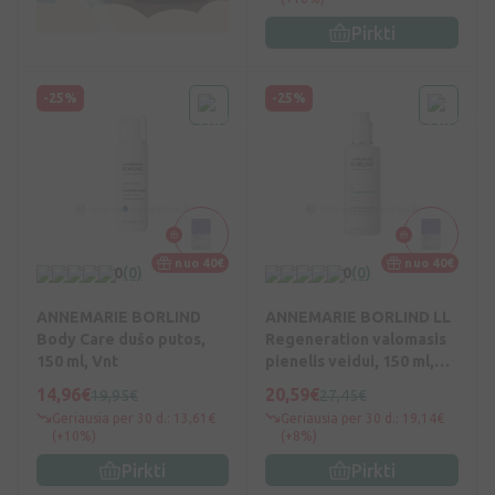
Pirkti
-25%
-25%
nuo 40€
nuo 40€
0
(0)
0
(0)
ANNEMARIE BORLIND
ANNEMARIE BORLIND LL
Body Care dušo putos,
Regeneration valomasis
150 ml, Vnt
pienelis veidui, 150 ml,
Vnt
14,96€
20,59€
19,95€
27,45€
Geriausia per 30 d.: 13,61€
Geriausia per 30 d.: 19,14€
(+10%)
(+8%)
Pirkti
Pirkti