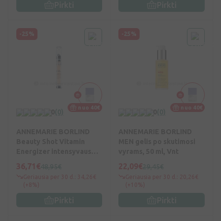
Pirkti
Pirkti
-25%
-25%
nuo 40€
nuo 40€
0
(0)
0
(0)
ANNEMARIE BORLIND
ANNEMARIE BORLIND
Beauty Shot Vitamin
MEN gelis po skutimosi
Energizer intensyvaus
vyrams, 50 ml, Vnt
poveikio koncentruotas
36,71€
22,09€
48,95€
29,45€
serumas, 15 ml, Vnt
Geriausia per 30 d.: 34,26€
Geriausia per 30 d.: 20,26€
(+8%)
(+10%)
Pirkti
Pirkti