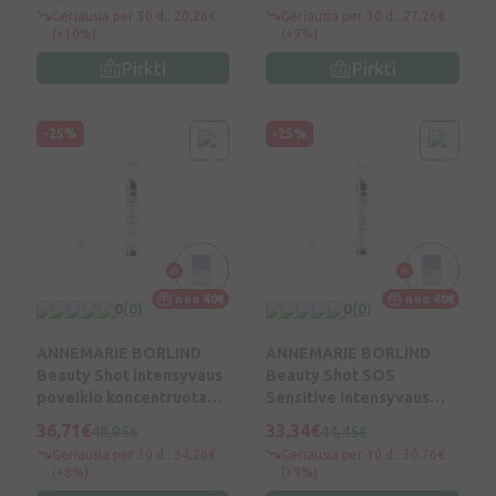
Geriausia per 30 d.: 20,26€
Geriausia per 30 d.: 27,26€
(+10%)
(+9%)
Pirkti
Pirkti
-25%
-25%
nuo 40€
nuo 40€
0
(0)
0
(0)
ANNEMARIE BORLIND
ANNEMARIE BORLIND
Beauty Shot intensyvaus
Beauty Shot SOS
poveikio koncentruotas
Sensitive intensyvaus
serumas, 15 ml, Vnt
poveikio koncentruotas
36,71€
33,34€
48,95€
44,45€
serumas jautiriai odai, 15
Geriausia per 30 d.: 34,26€
Geriausia per 30 d.: 30,76€
ml, Vnt
(+8%)
(+9%)