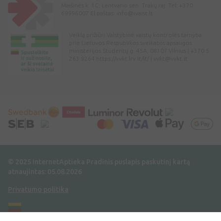
Maišinės k. 1C, Lentvario sen. Trakų raj. Tel: +370
69996007 El.paštas:
info@ivaist.lt
Veiklą prižiūri Valstybinė vaistų kontrolės tarnyba
prie Lietuvos Respublikos sveikatos apsaugos
ministerijos Studentų g. 45A, 08107 Vilnius | +370 5
263 9264 https://vvkt.lrv.lt/lt/ |
vvkt@vvkt.lt
© 2025 InternetAptieka
Pradinis puslapis paskutinį kartą
atnaujintas: 05.08.2026
Privatumo politika