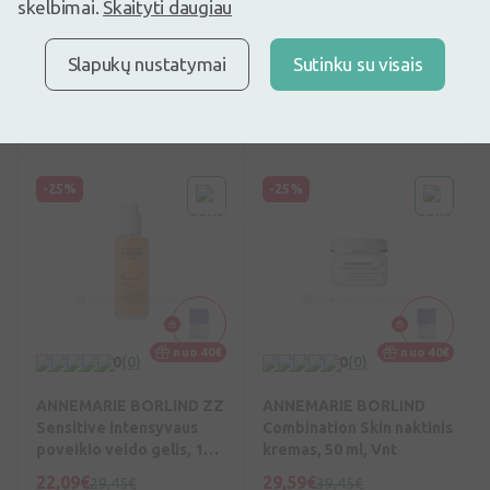
skelbimai.
Skaityti daugiau
serumas sausai odai, 30
Day dieninis kremas, 50
ml, Vnt
ml, Vnt
29,59€
33,34€
39,45€
44,45€
Slapukų nustatymai
Sutinku su visais
Geriausia per 30 d.: 27,26€
Geriausia per 30 d.: 30,76€
(+9%)
(+9%)
Pirkti
Pirkti
-25%
-25%
nuo 40€
nuo 40€
0
(0)
0
(0)
ANNEMARIE BORLIND ZZ
ANNEMARIE BORLIND
Sensitive intensyvaus
Combination Skin naktinis
poveikio veido gelis, 150
kremas, 50 ml, Vnt
ml, Vnt
22,09€
29,59€
29,45€
39,45€