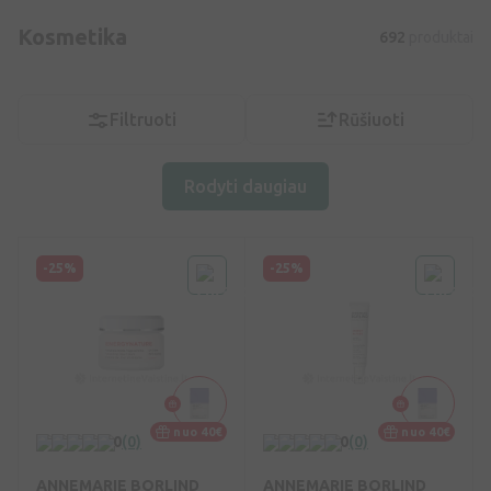
Kosmetika
692
produktai
Filtruoti
Rūšiuoti
Rodyti daugiau
-25%
-25%
nuo 40€
nuo 40€
0
(0)
0
(0)
ANNEMARIE BORLIND
ANNEMARIE BORLIND