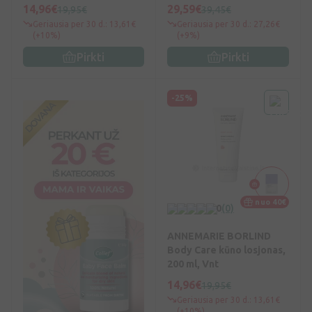
Vnt
14,96€
29,59€
19,95€
39,45€
Geriausia per 30 d.: 13,61€
Geriausia per 30 d.: 27,26€
(+10%)
(+9%)
Pirkti
Pirkti
-25%
nuo 40€
0
(0)
ANNEMARIE BORLIND
Body Care kūno losjonas,
200 ml, Vnt
14,96€
19,95€
Geriausia per 30 d.: 13,61€
(+10%)