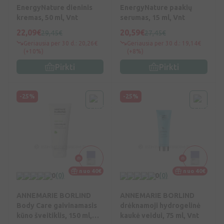
EnergyNature dieninis
EnergyNature paakių
kremas, 50 ml, Vnt
serumas, 15 ml, Vnt
22,09€
20,59€
29,45€
27,45€
Geriausia per 30 d.: 20,26€
Geriausia per 30 d.: 19,14€
(+10%)
(+8%)
Pirkti
Pirkti
-25%
-25%
nuo 40€
nuo 40€
0
(0)
0
(0)
ANNEMARIE BORLIND
ANNEMARIE BORLIND
Body Care gaivinamasis
drėknamoji hydrogelinė
kūno šveitiklis, 150 ml,
kaukė veidui, 75 ml, Vnt