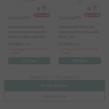
nuo 40€
nuo 40€
0
(0)
0
(0)
ANNEMARIE BORLIND
ANNEMARIE BORLIND
maitinamosios kapsulės
stangrinantis veido gelis,
veido ir kaklo odai N50
50 ml, Vnt
29,59€
29,59€
39,45€
39,45€
Geriausia per 30 d.: 27,26€
Geriausia per 30 d.: 27,26€
(+9%)
(+9%)
Pirkti
Pirkti
Rodoma 62 iš
692
produktų
Rodyti daugiau
Rodyti viską