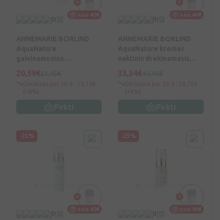
nuo 40€
nuo 40€
0
(0)
0
(0)
ANNEMARIE BORLIND
ANNEMARIE BORLIND
AquaNature
AquaNature kremas
gaivinamosios
naktinis drekinamasis
valomosios putos, 150 ml,
kremas, 50 ml, Vnt
20,59€
33,34€
27,45€
44,45€
Vnt
Geriausia per 30 d.: 19,14€
Geriausia per 30 d.: 30,76€
(+8%)
(+9%)
Pirkti
Pirkti
-25%
-25%
nuo 40€
nuo 40€
0
(0)
0
(0)