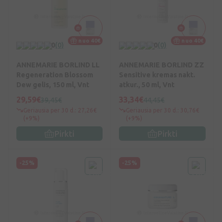
nuo 40€
nuo 40€
0
(0)
0
(0)
ANNEMARIE BORLIND LL
ANNEMARIE BORLIND ZZ
Regeneration Blossom
Sensitive kremas nakt.
Dew gelis, 150 ml, Vnt
atkur., 50 ml, Vnt
29,59€
33,34€
39,45€
44,45€
Geriausia per 30 d.: 27,26€
Geriausia per 30 d.: 30,76€
(+9%)
(+9%)
Pirkti
Pirkti
-25%
-25%