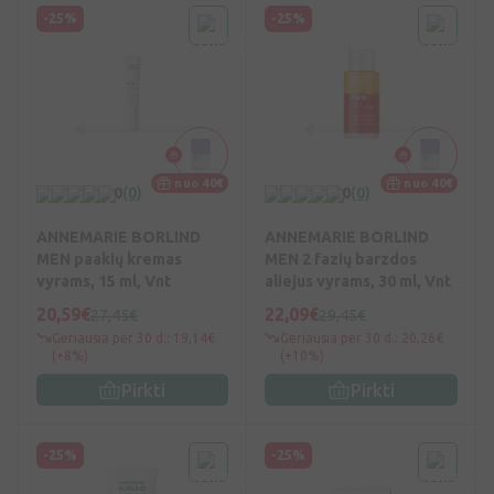
-25%
-25%
nuo 40€
nuo 40€
0
(0)
0
(0)
ANNEMARIE BORLIND
ANNEMARIE BORLIND
MEN paakių kremas
MEN 2 fazių barzdos
vyrams, 15 ml, Vnt
aliejus vyrams, 30 ml, Vnt
20,59€
22,09€
27,45€
29,45€
Geriausia per 30 d.: 19,14€
Geriausia per 30 d.: 20,26€
(+8%)
(+10%)
Pirkti
Pirkti
-25%
-25%