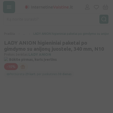
Pradžia
...
LADY ANION higieniniai paketai po gimdymo su anijonų 
LADY ANION higieniniai paketai po
gimdymo su anijonų juostele, 340 mm, N10
Prekės ženklas:
LADY ANION
Būkite pirmas, kuris įvertins
-10%
Peržiūrėta
29 kart.
per paskutines
30 dienas