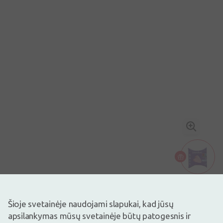
Vaizdas yra iliustracinis
3,28€
3,65€
(10% nuolaida)
Šioje svetainėje naudojami slapukai, kad jūsų
Geriausia per 30 d.: 3,55€ (-8%)
apsilankymas mūsų svetainėje būtų patogesnis ir
Prekyboje
Liko tik 5