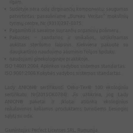
ilgam.
Sudėtyje nėra odą dirginančių komponentų: saugumas
patvirtintas pasauliniame „Bureau Veritas“ mokslinių
tyrimų centre, Nr. (9313)297-0375.
Pagaminti iš savaime suyrančių organinių polimerų.
Pakuotės – sandarios ir unikalios, užtikrinamas
aukštas sterilumo laipsnis. Kiekviena pakuotė su
daugkartinio naudojimo aliuminio folijos lipduku.
naudojami ginekologinėje praktikoje.
ISO 14001:2004 Aplinkos vadybos sistemos standartas.
ISO 9001:2008 Kokybės vadybos sistemos standartas.
Lady ANION® sertifikuoti Oeko-Tex® 100 ekologiniu
sertifikatu Nr(2015OK0784). Jis užtikrina, jog Lady
ANION® paketai ir įklotai atitinka ekologinius
reikalavimus keliamus produktams turintiems tiesioginį
sąlytį su oda.
Gamintojas: Perfect Licenses SRL, Rumunija.