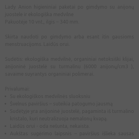
Lady Anion higieniniai paketai po gimdymo su anijonų
juostele ir ekologiška medvilne
Pakuotėje 10 vnt., ilgis – 340 mm.
Skirta naudoti po gimdymo arba esant itin gausioms
menstruacijoms. Laidūs orui.
Sudėtis: ekologiška medvilnė, organiniai netoksiški klijai,
anijoninė juostelė su turmalinu (6000 anijonų/cm3 ),
savaime suyrantys organiniai polimerai.
Privalumai:
Su ekologiškos medvilnės sluoksniu
Švelnus paviršius – suteikia patogumo jausmą
Sudėtyje yra anijoninė juostelė, pagaminta iš turmalino
kristalo, kuri neutralizuoja nemalonų kvapą.
Laidūs orui - oda nešunta, nekaista.
Aukštas sugėrimo laipsnis – paviršius išlieka sausas