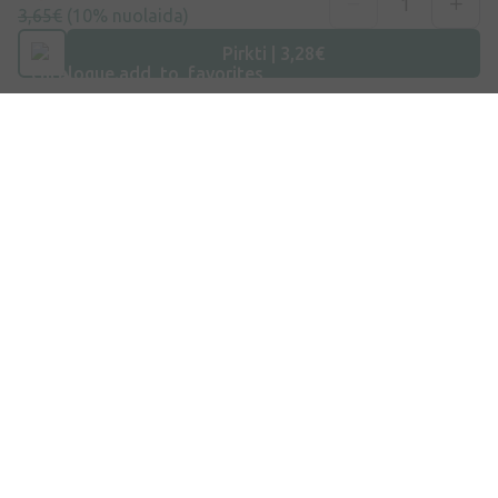
3,65€
(10% nuolaida)
Pirkti | 3,28€
Užsiprenumeruoti
Sutinku su
Privatumo politika
Adresas
Maišinės k. 1C, Trakų raj., Lentvario sen. LT-21401, Lietuva
Telefono numeris
+370 69996007