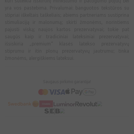
kuri suteikia išskirtinį minkštumo ir patogumo pojūtį bei
yra vos pastebima. Privalumai: banguotos tekstūros su
stipriai iškeltais taškeliais; abiems partneriams sustiprina
stimuliaciją ir malonumą; skirti žmonėms, norintiems
pajusti viską; naujos kartos prezervatyvai; tokie pat
saugūs kaip ir tradiciniai lateksiniai prezervatyvai;
išsiskiria „premium“ klasės latekso prezervatyvų
stiprumu ir itin plonų prezervatyvų jautrumu; tinka
žmonėms, alergiškiems lateksui.
Saugaus pirkimo garantija!