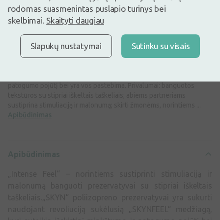
3,40€
rodomas suasmenintas puslapio turinys bei
4,25€
(20% nuolaida)
skelbimai.
Skaityti daugiau
Geriausia per 30 d.: 4,25€ (-20%)
Prekyboje
Liko tik 1
Slapukų nustatymai
Sutinku su visais
„Intense Feel“ – norintiems sustiprinti stimuliaciją ir malonumą
banguoti prezervatyvai su stipriai iškeltais taškeliais.„SKYN“
poliizopreno prezervatyvai yra sukurti naudojant revoliuciją
sukėlusią „SKYNFEEL“ medžiagą, kuri suteikia išskirtinį minkštumo ir
patogumo pojūtį bei yra vos pastebima. Privalumai: banguotos
tekstūros su stipriai iškeltais taškeliais; abiems partneriams
sustiprina stimuliaciją ir malonumą; skirti žmonėms, norintiems ...
Apibūdinimas
Apibūdinimas
„Intense Feel“ – norintiems sustiprinti stimuliaciją ir
malonumą banguoti prezervatyvai su stipriai iškeltais
taškeliais.„SKYN“ poliizopreno prezervatyvai yra sukurti
naudojant revoliuciją sukėlusią „SKYNFEEL“ medžiagą,