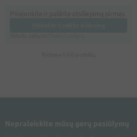
Prisijunkite ir palikite atsiliepimą pirmas
Prisijunkite ir palikite atsiliepimą
Neturite paskyros ?
Sukurti paskyrą
Rodoma 0 iš
0
produktų
Nepraleiskite mūsų gerų pasiūlymų