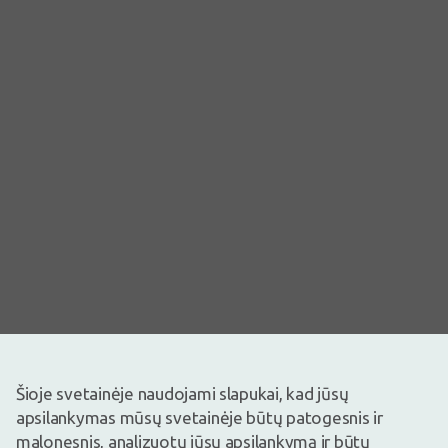
Šioje svetainėje naudojami slapukai, kad jūsų
apsilankymas mūsų svetainėje būtų patogesnis ir
Vaizdas yra iliustracinis
malonesnis, analizuotų jūsų apsilankymą ir būtų