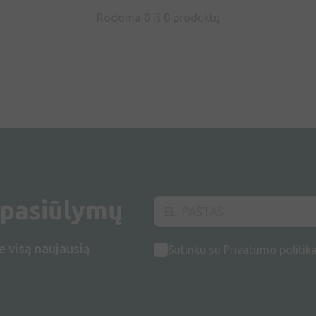
Rodoma 0 iš
0
produktų
 pasiūlymų
e visą naujausią
Sutinku su
Privatumo politik