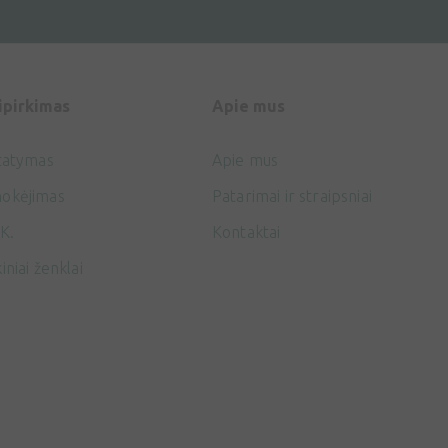
ipirkimas
Apie mus
tatymas
Apie mus
okėjimas
Patarimai ir straipsniai
K.
Kontaktai
iniai ženklai