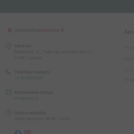
Aps
Adresas
Pris
Maišinės k. 1C, Trakų raj., Lentvario sen. LT-
21401, Lietuva
Apm
D.U.
Telefono numeris
+370 69996007
Prek
Elektroninis Paštas
info@ivaist.lt
Darbo valandos
Darbo dienomis: 09:00 – 16:00