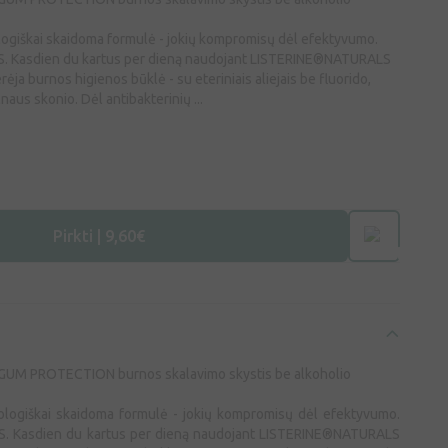
ologiškai skaidoma formulė - jokių kompromisų dėl efektyvumo.
asdien du kartus per dieną naudojant LISTERINE®NATURALS
 burnos higienos būklė - su eteriniais aliejais be fluorido,
lnaus skonio. Dėl antibakterinių ...
Pirkti | 9,60€
UM PROTECTION burnos skalavimo skystis be alkoholio
iologiškai skaidoma formulė - jokių kompromisų dėl efektyvumo.
Kasdien du kartus per dieną naudojant LISTERINE®NATURALS