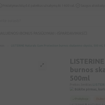
Pristatymas kitą d.d. pateikus užsakymą iki 14:00 val.
Saugus atsiskait
AUJIENOS⚕️
BONUS PASIŪLYMAI✨
IŠPARDAVIMAS💥
nės
LISTERINE Naturals Gum Protection burnos skalavimo skystis, 500 ml,
LISTERINE
burnos ska
500ml
Prekės ženklas:
LISTER
Būkite pirmas, kuri
Prekyboje
Liko 
LISTERINE® NATURALS G