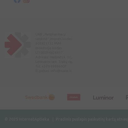
UAB „Panpharmacy
vaistinė“ Įmonės kodas:
305921132 PVM
mokėtojo kodas:
LT100014826617
Adresas: Maišinės k. 1C,
Lentvario sen. Trakų raj.
Tel: +370 69996007
El.paštas:
info@ivaist.lt
© 2025 InternetAptieka
Pradinis puslapis paskutinį kartą atnau