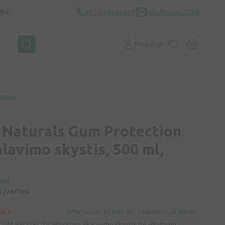
ymas
+370 69996007
info@ivaist.lt
DUK
Prisijungti
 500ml
 Naturals Gum Protection
lavimo skystis, 500 ml,
INE
s įvertins
tik 3
Peržiūrėta
62 kart.
per paskutines
30 dienas
UM PROTECTION burnos skalavimo skystis be alkoholio