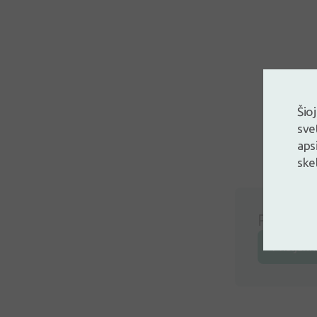
Šio
sve
aps
ske
Prisijunk
Prisijunk