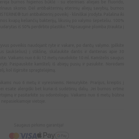
a burnos higienos būklė - su eteriniais aliejais be fluorido,
elnaus skonio. Dėl antibakterinių eterinių aliejų savybių, burnos
LISTERINE® turi antibakterinį poveikį - kliniškai įrodyta. Pašalina iki
nos kvapą keliančių bakterijų, likusių po valymo šepetėliu. 100%
udarytas iš 50% perdirbto plastiko.**Apsauginė plomba įtraukta į
vus poveikis naudojant ryte ir vakare, po dantų valymo. Įpilkite
us šaukšelius) į stiklinę, skalaukite dantis ir dantenas apie 30
kite. Vaikams nuo 6 iki 12 metų naudokite 10 ml. Kamštelis saugus
ryti: Paspauskite kamštelį iš abiejų pusių ir pasukite. Norėdami
lį, kol išgirsite spragtelėjimą.
kams nuo 6 metų ir vyresniems. Nenurykite. Prarijus, kreiptis į
ei esate alergiški bet kuriai iš sudėtinių dalių. Jei burnos ertmė
artojimą ir pasitarkite su odontologu. Vaikams nuo 6 metų būtina
s nepasiekiamoje vietoje.
Saugaus pirkimo garantija!