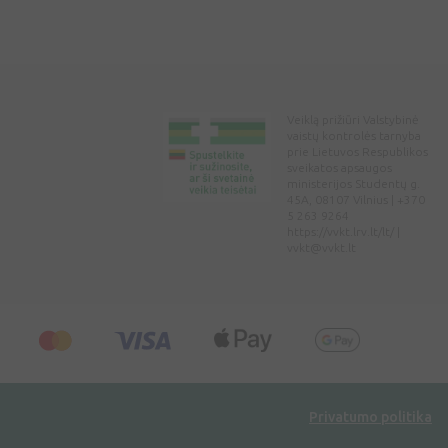
Veiklą prižiūri Valstybinė
vaistų kontrolės tarnyba
prie Lietuvos Respublikos
sveikatos apsaugos
ministerijos Studentų g.
45A, 08107 Vilnius | +370
5 263 9264
https://vvkt.lrv.lt/lt/ |
vvkt@vvkt.lt
Privatumo politika