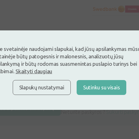
je svetainėje naudojami slapukai, kad jūsų apsilankymas mūs
tainėje būtų patogesnis ir malonesnis, analizuotų jūsų
ilankymą ir būtų rodomas suasmenintas puslapio turinys bei
lbimai.
Skaityti daugiau
Slapukų nustatymai
Sutinku su visais
ite ir palikite atsiliepimą pirmas
ite ir palikite atsiliepimą
Neturite paskyros ?
Sukurti pasky