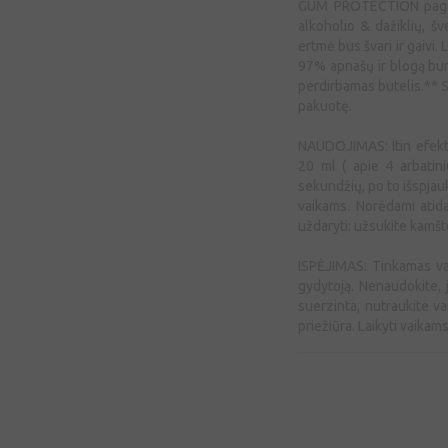
GUM PROTECTION pagerėj
alkoholio & dažiklių, šv
ertmė bus švari ir gaivi. 
97% apnašų ir blogą bur
perdirbamas butelis.** S
pakuotę.
NAUDOJIMAS: Itin efekty
20 ml ( apie 4 arbatini
sekundžių, po to išspjau
vaikams. Norėdami atida
uždaryti: užsukite kamšte
ISPĖJIMAS: Tinkamas vai
gydytoją. Nenaudokite, j
suerzinta, nutraukite v
priežiūra. Laikyti vaikam