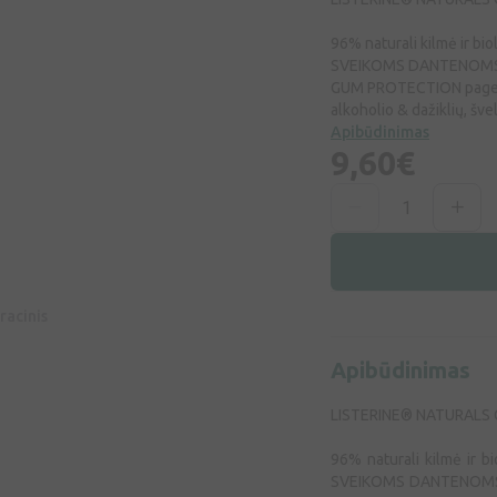
96% naturali kilmė ir bi
SVEIKOMS DANTENOMS. K
GUM PROTECTION pagerėja
alkoholio & dažiklių, šve
Apibūdinimas
9,60€
racinis
Apibūdinimas
LISTERINE® NATURALS G
96% naturali kilmė ir b
SVEIKOMS DANTENOMS. 