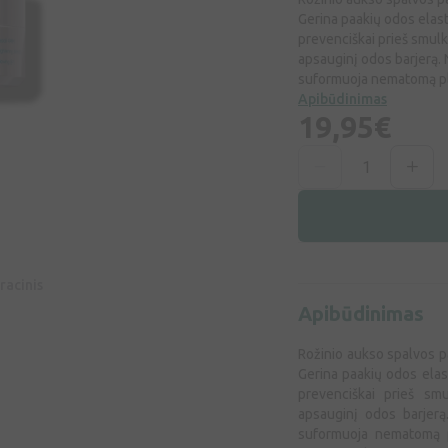
Gerina paakių odos elasti
prevenciškai prieš smulki
apsauginį odos barjerą.
suformuoja nematomą plė
Apibūdinimas
19,95€
racinis
Apibūdinimas
Rožinio aukso spalvos paa
Gerina paakių odos elast
prevenciškai prieš smu
apsauginį odos barjerą
suformuoja nematomą p