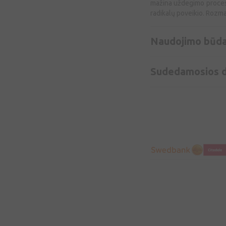
mažina uždegimo procesu
radikalų poveikio. Rozma
Naudojimo būd
Sudedamosios d