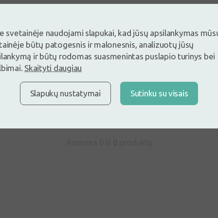
je svetainėje naudojami slapukai, kad jūsų apsilankymas mūs
tainėje būtų patogesnis ir malonesnis, analizuotų jūsų
ilankymą ir būtų rodomas suasmenintas puslapio turinys bei
ite ir palikite atsiliepimą pirmas
lbimai.
Skaityti daugiau
ite ir palikite atsiliepimą
Neturite paskyros ?
Sukurti pasky
Slapukų nustatymai
Sutinku su visais
Rodoma 0 iš
0
produktų