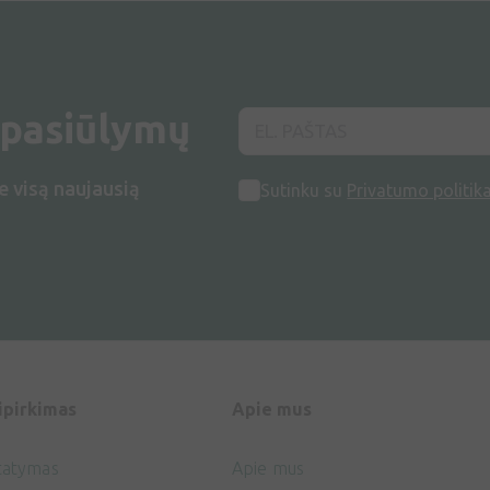
 pasiūlymų
e visą naujausią
Sutinku su
Privatumo politik
ipirkimas
Apie mus
tatymas
Apie mus