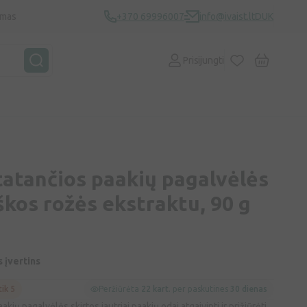
ymas
+370 69996007
info@ivaist.lt
DUK
Prisijungti
atančios paakių pagalvėlės
škos rožės ekstraktu, 90 g
s įvertins
tik 5
Peržiūrėta
22 kart.
per paskutines
30 dienas
ių pagalvėlės skirtos jautriai paakių odai atgaivinti ir prižiūrėti.