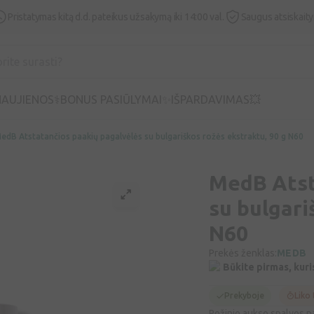
Pristatymas kitą d.d. pateikus užsakymą iki 14:00 val.
Saugus atsiskait
AUJIENOS⚕️
BONUS PASIŪLYMAI✨
IŠPARDAVIMAS💥
edB Atstatančios paakių pagalvėlės su bulgariškos rožės ekstraktu, 90 g N60
MedB Atst
su bulgari
N60
Prekės ženklas:
MEDB
Būkite pirmas, kuri
Prekyboje
Liko 
Rožinio aukso spalvos paak