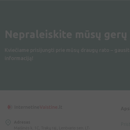
Nepraleiskite mūsų gerų
Kviečiame prisijungti prie mūsų draugų rato – gausit
informaciją!
Aps
Adresas
Pris
Maišinės k. 1C, Trakų raj., Lentvario sen. LT-