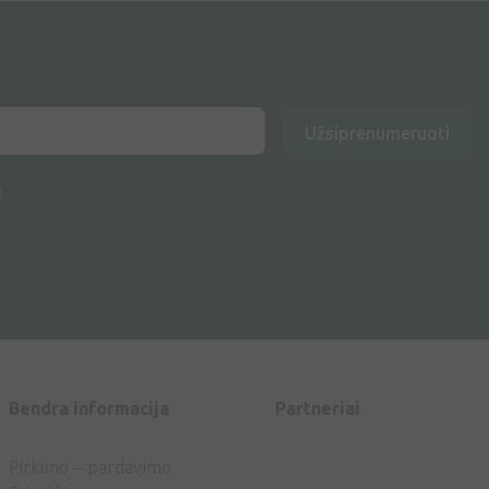
Užsiprenumeruoti
a
Bendra informacija
Partneriai
Pirkimo – pardavimo