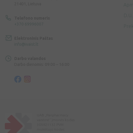
21401, Lietuva
Apm
D.U.
Telefono numeris
+370 69996007
Prek
Elektroninis Paštas
info@ivaist.lt
Darbo valandos
Darbo dienomis: 09:00 – 16:00
UAB „Panpharmacy
vaistinė“ Įmonės kodas:
305921132 PVM
mokėtojo kodas: