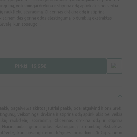
ngumą, veiksmingai drėkina ir stiprina odą aplink akis bei veikia
ų raukšlelių atsiradimą. Glicerinas drėkina odą ir stiprina
 Niacinamidas gerina odos elastingumą, o dumblių ekstraktas
velę, kuri apsaugo ...
Pirkti | 19,95€
kių pagalvėlės skirtos jautriai paakių odai atgaivinti ir prižiūrėti.
ingumą, veiksmingai drėkina ir stiprina odą aplink akis bei veikia
lkių raukšlelių atsiradimą. Glicerinas drėkina odą ir stiprina
. Niacinamidas gerina odos elastingumą, o dumblių ekstraktas
lėvelę, kuri apsaugo nuo drėgmės praradimo. Rožių vanduo