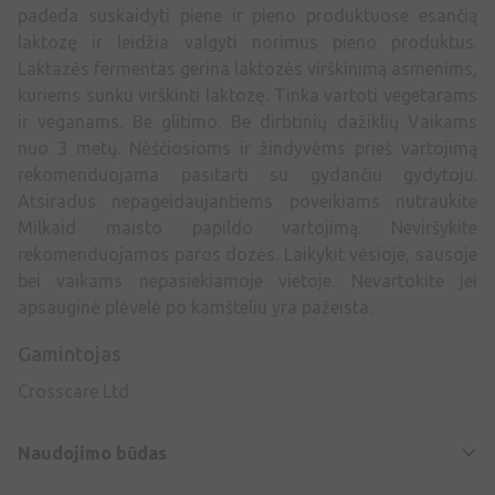
padeda suskaidyti piene ir pieno produktuose esančią
laktozę ir leidžia valgyti norimus pieno produktus.
Laktazės fermentas gerina laktozės virškinimą asmenims,
kuriems sunku virškinti laktozę. Tinka vartoti vegetarams
ir veganams. Be glitimo. Be dirbtinių dažiklių Vaikams
nuo 3 metų. Nėščiosioms ir žindyvėms prieš vartojimą
rekomenduojama pasitarti su gydančiu gydytoju.
Atsiradus nepageidaujantiems poveikiams nutraukite
Milkaid maisto papildo vartojimą. Neviršykite
rekomenduojamos paros dozės. Laikykit vėsioje, sausoje
bei vaikams nepasiekiamoje vietoje. Nevartokite jei
apsauginė plėvelė po kamšteliu yra pažeista.
Gamintojas
Crosscare Ltd
Naudojimo būdas