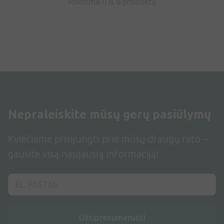
Rodoma 0 iš
0
produktų
Nepraleiskite mūsų gerų pasiūlymų
Kviečiame prisijungti prie mūsų draugų rato –
gausite visą naujausią informaciją!
Užsiprenumeruoti