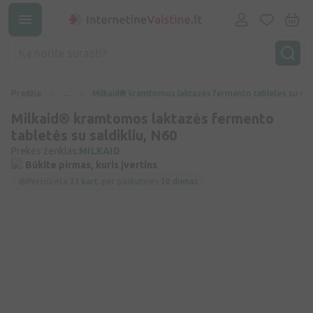
Pradžia
...
Milkaid® kramtomos laktazės fermento tabletės su sald
Milkaid® kramtomos laktazės fermento
tabletės su saldikliu, N60
Prekės ženklas:
MILKAID
Būkite pirmas, kuris įvertins
Peržiūrėta
33 kart.
per paskutines
30 dienas