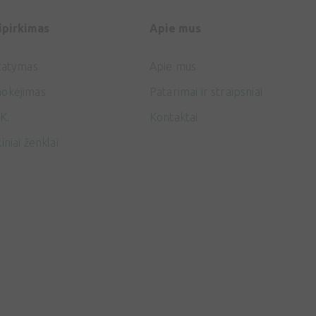
ipirkimas
Apie mus
tatymas
Apie mus
okėjimas
Patarimai ir straipsniai
K.
Kontaktai
iniai ženklai