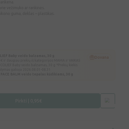
rankena.
prie vežimuko ar rankinės.
ikono guma, dėklas – plastikas.
EF Baby veido balzamas, 30 g
Dovana
€ ir daugiau prekių iš kategorijos MAMA ir VAIKAS
OLIEF Baby veido balzamas, 30 g *Prekių kiekis
ūlymas galioja 2026.08.01-08.31
 FACE BALM veido tepalas kūdikiams, 30 g
Pirkti | 0,95€