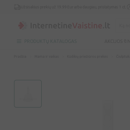
Užsisakius prekių už 19.99 Eur arba daugiau, pristatymas 1 ct.
PRODUKTŲ KATALOGAS
AKCIJOS🔖
N
Pradžia
Mama ir vaikas
Kūdikių priežiūros prekės
Čiulptuk