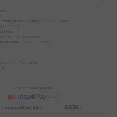
udoti,
i.
 silikono gumos. • Gaminys lengvas ir talpus.
ojų žindukus.
rankena.
prie vežimuko ar rankinės.
ikono guma, dėklas – plastikas.
ti.
psnos ir karštų paviršių.
rtį.
Saugaus pirkimo garantija!