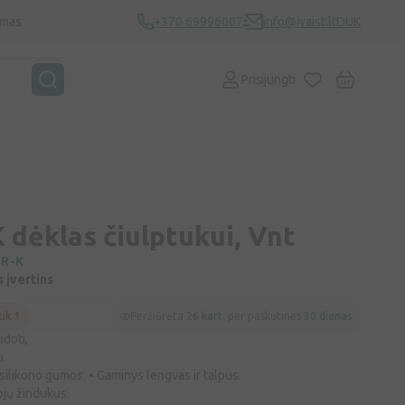
ymas
+370 69996007
info@ivaist.lt
DUK
Prisijungti
dėklas čiulptukui, Vnt
R-K
s įvertins
tik 1
Peržiūrėta
26 kart.
per paskutines
30 dienas
udoti,
i.
 silikono gumos. • Gaminys lengvas ir talpus.
ojų žindukus.