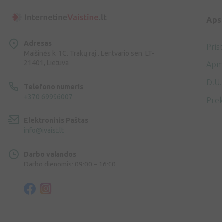
Aps
Adresas
Pris
Maišinės k. 1C, Trakų raj., Lentvario sen. LT-
21401, Lietuva
Apm
D.U.
Telefono numeris
+370 69996007
Prek
Elektroninis Paštas
info@ivaist.lt
Darbo valandos
Darbo dienomis: 09:00 – 16:00