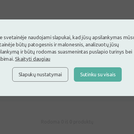
je svetainėje naudojami slapukai, kad jūsų apsilankymas mūs
tainėje būtų patogesnis ir malonesnis, analizuotų jūsų
ilankymą ir būtų rodomas suasmenintas puslapio turinys bei
lbimai.
Skaityti daugiau
ite ir palikite atsiliepimą pirmas
Slapukų nustatymai
Sutinku su visais
ite ir palikite atsiliepimą
Neturite paskyros ?
Sukurti pasky
Rodoma 0 iš
0
produktų