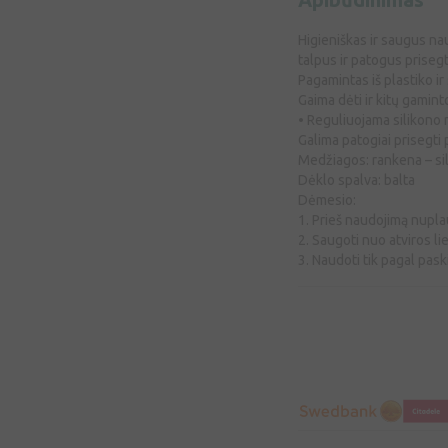
Higieniškas ir saugus na
talpus ir patogus prisegt
Pagamintas iš plastiko ir
Gaima dėti ir kitų gamint
• Reguliuojama silikono 
Galima patogiai prisegti 
Medžiagos: rankena – sil
Dėklo spalva: balta
Dėmesio:
1. Prieš naudojimą nuplau
2. Saugoti nuo atviros lie
3. Naudoti tik pagal paski