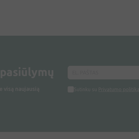
 pasiūlymų
e visą naujausią
Sutinku su
Privatumo politik