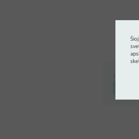
Šio
sve
aps
ske
Prisijunk
Prisijunk