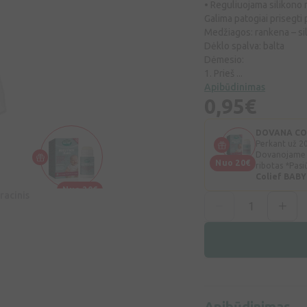
• Reguliuojama silikono 
Galima patogiai prisegti 
Medžiagos: rankena – sil
Dėklo spalva: balta
Dėmesio:
1. Prieš ...
Apibūdinimas
0,95€
DOVANA COLI
Perkant už 20
Dovanojame C
Nuo 20€
ribotas *Pasi
Colief BABY
Nuo 20€
racinis
Apibūdinimas