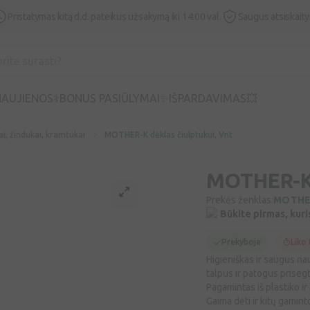
Pristatymas kitą d.d. pateikus užsakymą iki 14:00 val.
Saugus atsiskait
AUJIENOS⚕️
BONUS PASIŪLYMAI✨
IŠPARDAVIMAS💥
ai, žindukai, kramtukai
MOTHER-K dėklas čiulptukui, Vnt
MOTHER-K 
Prekės ženklas:
MOTHE
Būkite pirmas, kuri
Prekyboje
Liko 
Higieniškas ir saugus na
talpus ir patogus prisegt
Pagamintas iš plastiko ir
Gaima dėti ir kitų gamint