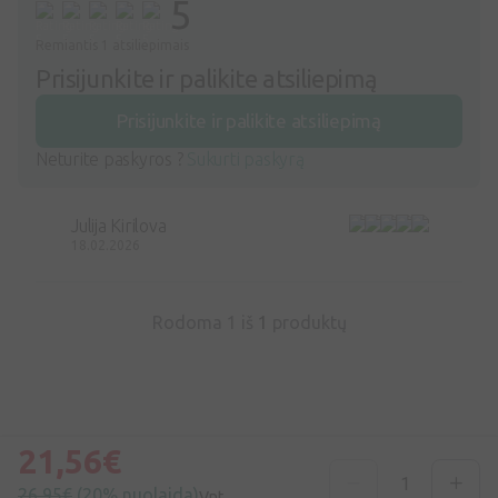
5
Remiantis 1 atsiliepimais
Prisijunkite ir palikite atsiliepimą
Prisijunkite ir palikite atsiliepimą
Neturite paskyros ?
Sukurti paskyrą
Julija Kirilova
18.02.2026
Rodoma 1 iš
1
produktų
21,56€
26,95€
(20% nuolaida)
Vnt