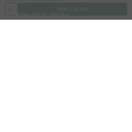
Pirkti | 21,56€
Nepraleiskite mūsų gerų pasiūlymų
Kviečiame prisijungti prie mūsų draugų rato –
gausite visą naujausią informaciją!
Užsiprenumeruoti
Sutinku su
Privatumo politika