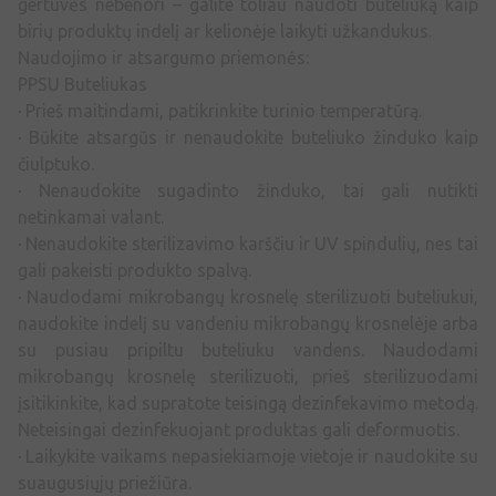
gertuvės nebenori – galite toliau naudoti buteliuką kaip
birių produktų indelį ar kelionėje laikyti užkandukus.
Naudojimo ir atsargumo priemonės:
PPSU Buteliukas
· Prieš maitindami, patikrinkite turinio temperatūrą.
· Būkite atsargūs ir nenaudokite buteliuko žinduko kaip
čiulptuko.
· Nenaudokite sugadinto žinduko, tai gali nutikti
netinkamai valant.
· Nenaudokite sterilizavimo karščiu ir UV spindulių, nes tai
gali pakeisti produkto spalvą.
· Naudodami mikrobangų krosnelę sterilizuoti buteliukui,
naudokite indelį su vandeniu mikrobangų krosnelėje arba
su pusiau pripiltu buteliuku vandens. Naudodami
mikrobangų krosnelę sterilizuoti, prieš sterilizuodami
įsitikinkite, kad supratote teisingą dezinfekavimo metodą.
Neteisingai dezinfekuojant produktas gali deformuotis.
· Laikykite vaikams nepasiekiamoje vietoje ir naudokite su
suaugusiųjų priežiūra.