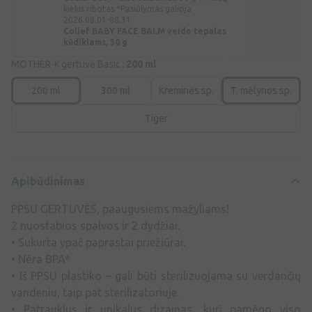
kiekis ribotas *Pasiūlymas galioja
2026.08.01-08.31
Colief BABY FACE BALM veido tepalas
kūdikiams, 30 g
MOTHER-K gertuvė Basic :
200 ml
200 ml
300 ml
Kreminės sp.
T. mėlynos sp.
Tiger
Apibūdinimas
PPSU GERTUVĖS, paaugusiems mažyliams!
2 nuostabios spalvos ir 2 dydžiai.
• Sukurta ypač paprastai priežiūrai.
• Nėra BPA*
• Iš PPSU plastiko – gali būti sterilizuojama su verdančių
vandeniu, taip pat sterilizatoriuje.
• Patrauklus ir unikalus dizainas, kurį pamėgo viso