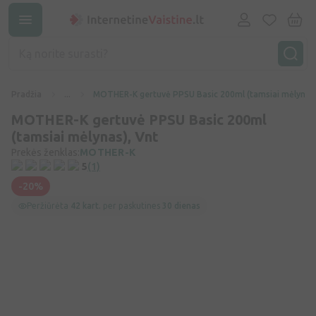
Pradžia
...
MOTHER-K gertuvė PPSU Basic 200ml (tamsiai mėlynas)
MOTHER-K gertuvė PPSU Basic 200ml
(tamsiai mėlynas), Vnt
Prekės ženklas:
MOTHER-K
5
(1)
-20%
Peržiūrėta
42 kart.
per paskutines
30 dienas