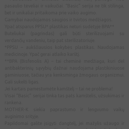
pasaulio tėveliai ir vaikučiai. “Basic” serija ne tik stilinga,
bet ir unikaliai pritaikoma prie vaiko augimo.
Gamybai naudojamos saugios ir tvirtos medžiagos.
Ypač atsparus PPSU* plastikas neturi sudėtyje BPA**
Buteliukai (pagrindas) gali būti sterilizuojami su
verdančių vandeniu, taip pat sterilizatoriuje.
*PPSU – aukščiausios kokybės plastikas. Naudojamas
medicinoje. Ypač gerai atlaiko karštį.
**BPA (Bisfenolis A) – tai cheminė medžiaga, kuri dėl
antibakterinių sąvybių dažnai naudojama plastikiniuose
gaminiuose, tačiau yra kenksminga žmogaus organizmui.
Gali sukelti ligas.
Jei kartais pamestumėte kamštelį – tai ne problema!
Visai “Basic” serijai tinka tas pats kamštelis, užsukimas ir
rankena.
MOTHER-K siekia paprastumo ir lengvumo vaikų
auginimo srityje.
Papildomai galite įsigyti dangtelį, jei mažylis užaugo ir