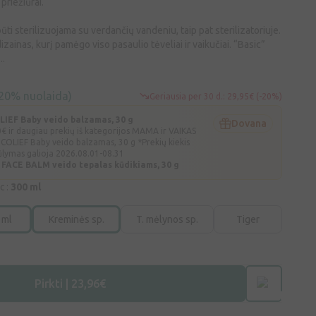
priežiūrai.
būti sterilizuojama su verdančių vandeniu, taip pat sterilizatoriuje.
dizainas, kurį pamėgo viso pasaulio tėveliai ir vaikučiai. “Basic”
..
20% nuolaida)
Geriausia per 30 d.: 29,95€ (-20%)
EF Baby veido balzamas, 30 g
Dovana
€ ir daugiau prekių iš kategorijos MAMA ir VAIKAS
OLIEF Baby veido balzamas, 30 g *Prekių kiekis
ūlymas galioja 2026.08.01-08.31
 FACE BALM veido tepalas kūdikiams, 30 g
c :
300 ml
 ml
Kreminės sp.
T. mėlynos sp.
Tiger
Pirkti | 23,96€