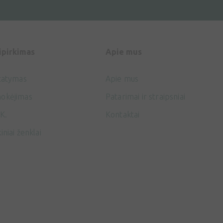
ipirkimas
Apie mus
tatymas
Apie mus
okėjimas
Patarimai ir straipsniai
K.
Kontaktai
iniai ženklai