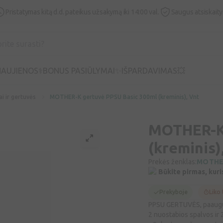
Pristatymas kitą d.d. pateikus užsakymą iki 14:00 val.
Saugus atsiskait
AUJIENOS⚕️
BONUS PASIŪLYMAI✨
IŠPARDAVIMAS💥
ai ir gertuvės
MOTHER-K gertuvė PPSU Basic 300ml (kreminis), Vnt
MOTHER-K 
(kreminis)
Prekės ženklas:
MOTHE
Būkite pirmas, kuri
Prekyboje
Liko 
PPSU GERTUVĖS, paaugu
2 nuostabios spalvos ir 2