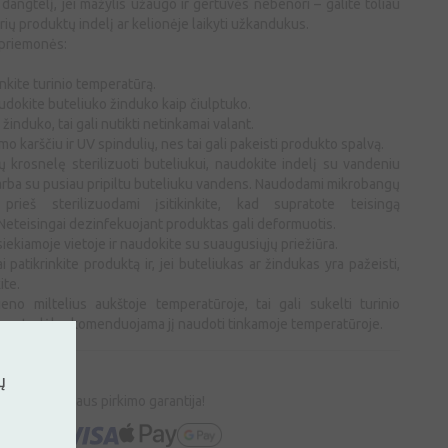
i dangtelį, jei mažylis užaugo ir gertuvės nebenori – galite toliau
rių produktų indelį ar kelionėje laikyti užkandukus.
 priemonės:
rinkite turinio temperatūrą.
audokite buteliuko žinduko kaip čiulptuko.
induko, tai gali nutikti netinkamai valant.
mo karščiu ir UV spindulių, nes tai gali pakeisti produkto spalvą.
krosnelę sterilizuoti buteliukui, naudokite indelį su vandeniu
rba su pusiau pripiltu buteliuku vandens. Naudodami mikrobangų
, prieš sterilizuodami įsitikinkite, kad supratote teisingą
eteisingai dezinfekuojant produktas gali deformuotis.
siekiamoje vietoje ir naudokite su suaugusiųjų priežiūra.
i patikrinkite produktą ir, jei buteliukas ar žindukas yra pažeisti,
ite.
pieno miltelius aukštoje temperatūroje, tai gali sukelti turinio
us, todėl rekomenduojama jį naudoti tinkamoje temperatūroje.
ų
Saugaus pirkimo garantija!