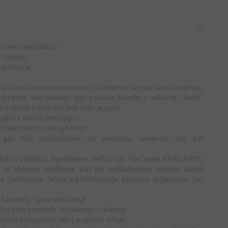
siems mažyliams!
 dydžiai.
priežiūrai.
būti sterilizuojama su verdančių vandeniu, taip pat sterilizatoriuje.
 dizainas, kurį pamėgo viso pasaulio tėveliai ir vaikučiai. “Basic”
t ir unikaliai pritaikoma prie vaiko augimo.
ios ir tvirtos medžiagos.
stikas neturi sudėtyje BPA**
) gali būti sterilizuojami su verdančių vandeniu, taip pat
ybės plastikas. Naudojamas medicinoje. Ypač gerai atlaiko karštį.
 tai cheminė medžiaga, kuri dėl antibakterinių sąvybių dažnai
se gaminiuose, tačiau yra kenksminga žmogaus organizmui. Gali
kamštelį – tai ne problema!
ka tas pats kamštelis, užsukimas ir rankena.
umo ir lengvumo vaikų auginimo srityje.