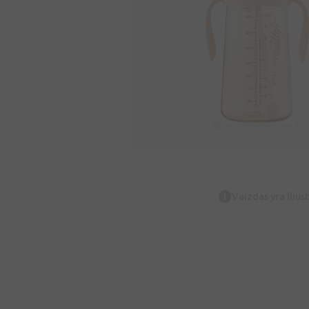
Vaizdas yra iliust