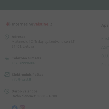
Aps
Adresas
Pris
Maišinės k. 1C, Trakų raj., Lentvario sen. LT-
21401, Lietuva
Apm
D.U.
Telefono numeris
+370 69996007
Prek
Elektroninis Paštas
info@ivaist.lt
Darbo valandos
Darbo dienomis: 09:00 – 16:00