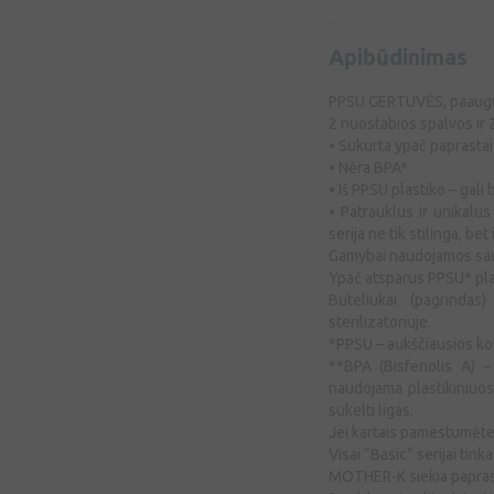
Apibūdinimas
PPSU GERTUVĖS, paaugu
2 nuostabios spalvos ir 2
• Sukurta ypač paprastai 
• Nėra BPA*
• Iš PPSU plastiko – gali 
• Patrauklus ir unikalus
serija ne tik stilinga, be
Gamybai naudojamos saug
Ypač atsparus PPSU* pla
Buteliukai (pagrindas
sterilizatoriuje.
*PPSU – aukščiausios kok
**BPA (Bisfenolis A) –
naudojama plastikiniuo
sukelti ligas.
Jei kartais pamestumėte 
Visai “Basic” serijai tin
MOTHER-K siekia paprast