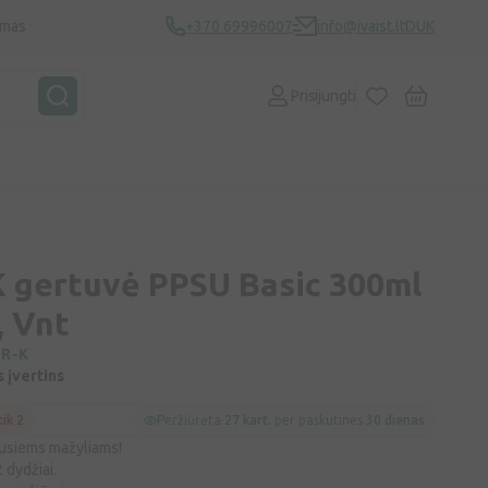
ymas
+370 69996007
info@ivaist.lt
DUK
Prisijungti
gertuvė PPSU Basic 300ml
, Vnt
R-K
s įvertins
tik 2
Peržiūrėta
27 kart.
per paskutines
30 dienas
siems mažyliams!
 dydžiai.