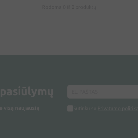
Rodoma 0 iš
0
produktų
 pasiūlymų
e visą naujausią
Sutinku su
Privatumo politik