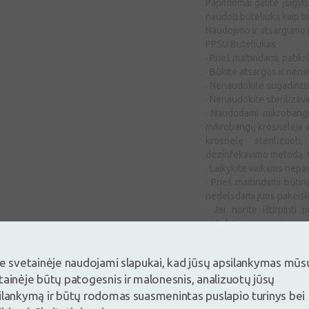
Papildomai galite įsigyt
naudoti buteliuką kaip bi
Naudojimo ir atsargumo
PPSU Buteliukas
· Prieš maitindami, patik
· Būkite atsargūs ir nen
· Nenaudokite sugadinto ž
· Nenaudokite sterilizavi
· Naudodami mikrobangų 
mikrobangų krosnelėje a
krosnelę sterilizuoti
dezinfekavimo metodą. N
· Laikykite vaikams nepa
· Prieš maitindami būtina
nedelsdami juos pakeisk
· Jei norite ištirpinti 
nutekėjimą per sujungim
je svetainėje naudojami slapukai, kad jūsų apsilankymas mūs
tainėje būtų patogesnis ir malonesnis, analizuotų jūsų
ilankymą ir būtų rodomas suasmenintas puslapio turinys bei