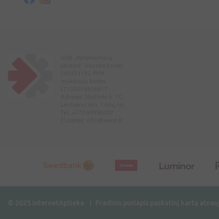
UAB „Panpharmacy
vaistinė“ Įmonės kodas:
305921132 PVM
mokėtojo kodas:
LT100014826617
Adresas: Maišinės k. 1C,
Lentvario sen. Trakų raj.
Tel: +370 69996007
El.paštas:
info@ivaist.lt
© 2025 InternetAptieka
Pradinis puslapis paskutinį kartą atnau