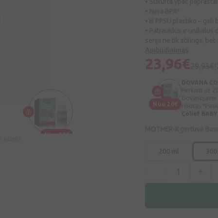
• Sukurta ypač paprastai 
• Nėra BPA*
• Iš PPSU plastiko – gali 
• Patrauklus ir unikalus 
serija ne tik stilinga, bet .
Apibūdinimas
23,96€
29,95€
(
DOVANA COLI
Perkant už 20
Dovanojame C
Nuo 20€
ribotas *Pasi
Colief BABY
MOTHER-K gertuvė Basi
Nuo 20€
racinis
200 ml
300