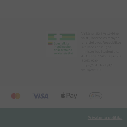
Veiklą prižiūri Valstybinė
vaistų kontrolės tarnyba
prie Lietuvos Respublikos
sveikatos apsaugos
ministerijos Studentų g.
45A, 08107 Vilnius | +370
5 263 9264
https://vvkt.lrv.lt/lt/ |
vvkt@vvkt.lt
Privatumo politika