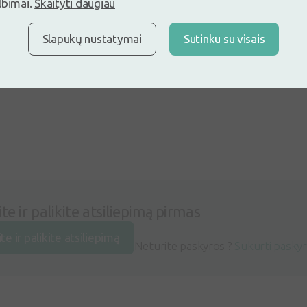
lbimai.
Skaityti daugiau
Slapukų nustatymai
Sutinku su visais
ite ir palikite atsiliepimą pirmas
ite ir palikite atsiliepimą
Neturite paskyros ?
Sukurti pasky