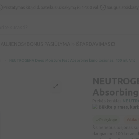
Pristatymas kitą d.d. pateikus užsakymą iki 14:00 val.
Saugus atsiskait
AUJIENOS⚕️
BONUS PASIŪLYMAI✨
IŠPARDAVIMAS💥
i
NEUTROGENA Deep Moisture Fast Absorbing kūno losjonas, 400 ml, Vnt
NEUTROGE
Absorbing 
Prekės ženklas:
NEUTR
Būkite pirmas, kuri
Prekyboje
Liko 
Šis neriebus losjonas su
daugiau nei 100 keramidų,