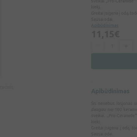
sveikai. „Pro-Ceramide""
kiekį.
Greitai įsigeria į odą, tod
Sausai odai.
Apibūdinimas
11,15€
racinis
Apibūdinimas
Šis neriebus losjonas s
daugiau nei 100 keramidų
sveikai. „Pro-Ceramide
kiekį.
Greitai įsigeria į odą, to
Sausai odai.