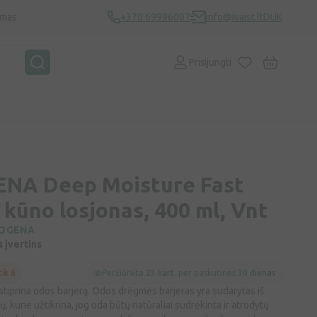
ymas
+370 69996007
info@ivaist.lt
DUK
Prisijungti
NA Deep Moisture Fast
kūno losjonas, 400 ml, Vnt
OGENA
s įvertins
tik 6
Peržiūrėta
23 kart.
per paskutines
30 dienas
stiprina odos barjerą. Odos drėgmės barjeras yra sudarytas iš
 kurie užtikrina, jog oda būtų natūraliai sudrėkinta ir atrodytų