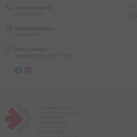
D.U.
Telefono numeris
+370 69996007
Prek
Elektroninis Paštas
info@ivaist.lt
Darbo valandos
Darbo dienomis: 09:00 – 16:00
UAB „Panpharmacy
vaistinė“ Įmonės kodas:
305921132 PVM
mokėtojo kodas:
LT100014826617
Adresas: Maišinės k. 1C,
Lentvario sen. Trakų raj.