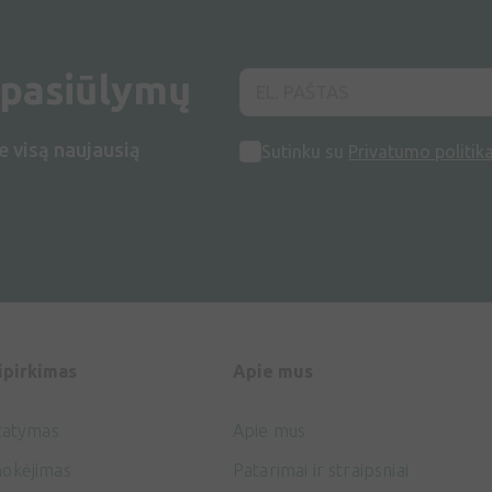
 pasiūlymų
e visą naujausią
Sutinku su
Privatumo politik
ipirkimas
Apie mus
tatymas
Apie mus
okėjimas
Patarimai ir straipsniai