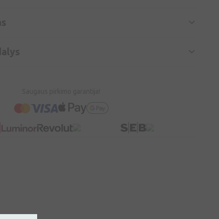
as
alys
Saugaus pirkimo garantija!