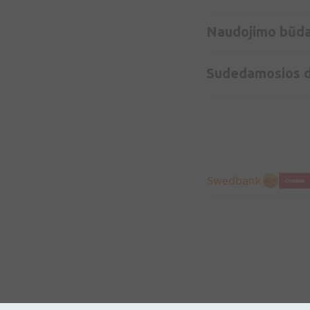
Naudojimo būd
Sudedamosios d