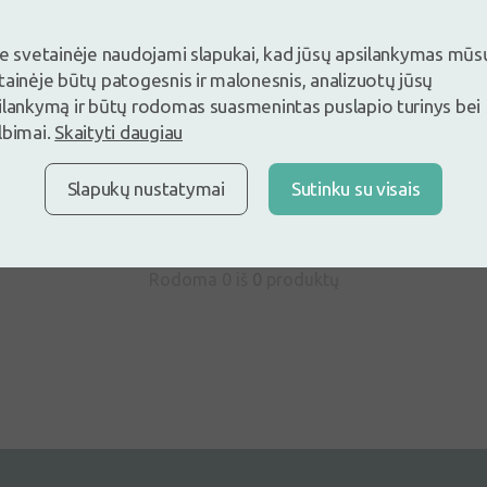
je svetainėje naudojami slapukai, kad jūsų apsilankymas mūs
tainėje būtų patogesnis ir malonesnis, analizuotų jūsų
ite ir palikite atsiliepimą pirmas
ilankymą ir būtų rodomas suasmenintas puslapio turinys bei
lbimai.
Skaityti daugiau
ite ir palikite atsiliepimą
Neturite paskyros ?
Sukurti pasky
Slapukų nustatymai
Sutinku su visais
Rodoma 0 iš
0
produktų