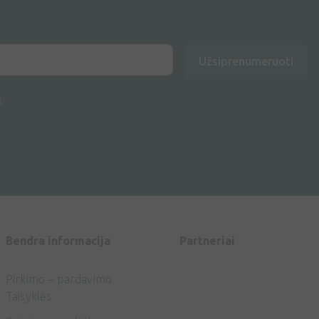
Užsiprenumeruoti
a
Bendra informacija
Partneriai
Pirkimo – pardavimo
Taisyklės