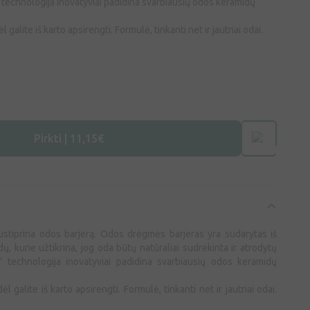
 technologija inovatyviai padidina svarbiausių odos keramidų
ėl galite iš karto apsirengti. Formulė, tinkanti net ir jautriai odai.
Pirkti | 11,15€
ustiprina odos barjerą. Odos drėgmės barjeras yra sudarytas iš
, kurie užtikrina, jog oda būtų natūraliai sudrėkinta ir atrodytų
"" technologija inovatyviai padidina svarbiausių odos keramidų
dėl galite iš karto apsirengti. Formulė, tinkanti net ir jautriai odai.