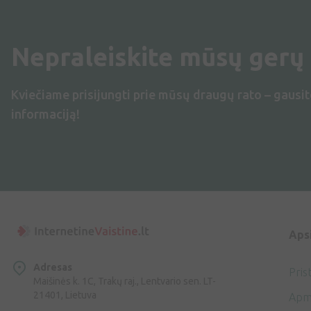
Nepraleiskite mūsų gerų
Kviečiame prisijungti prie mūsų draugų rato – gausit
informaciją!
Aps
Adresas
Pris
Maišinės k. 1C, Trakų raj., Lentvario sen. LT-
21401, Lietuva
Apm