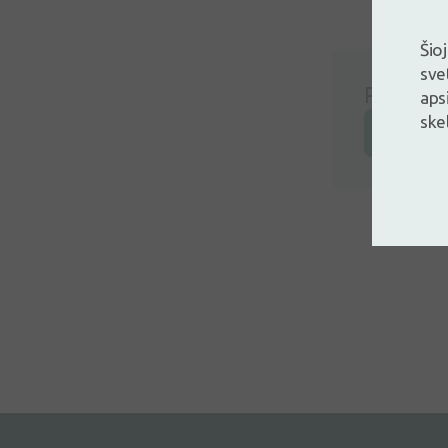
Šio
sve
Prisijunk
aps
ske
Prisijunk