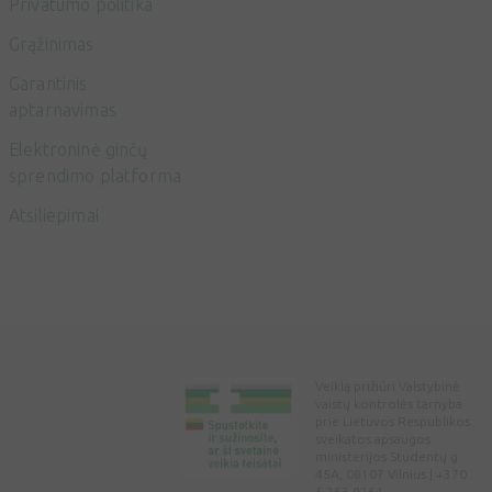
Privatumo politika
Grąžinimas
Garantinis
aptarnavimas
Elektroninė ginčų
sprendimo platforma
Atsiliepimai
Veiklą prižiūri Valstybinė
vaistų kontrolės tarnyba
prie Lietuvos Respublikos
sveikatos apsaugos
ministerijos Studentų g.
45A, 08107 Vilnius | +370
5 263 9264