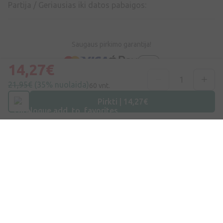
Partija / Geriausias iki datos pabaigos:
Saugaus pirkimo garantija!
14,27€
21,95€
(35% nuolaida)
60 vnt.
Pirkti | 14,27€
Prisijunkite ir palikite atsiliepimą pirmas
Prisijunkite ir palikite atsiliepimą
Neturite paskyros ?
Sukurti paskyrą
Rodoma 0 iš
0
produktų