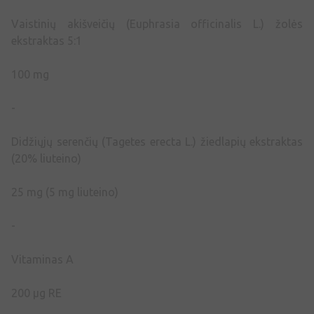
Vaistinių akišveičių (Euphrasia officinalis L.) žolės
ekstraktas 5:1
100 mg
-
Didžiųjų serenčių (Tagetes erecta L.) žiedlapių ekstraktas
(20% liuteino)
25 mg (5 mg liuteino)
-
Vitaminas A
200 μg RE