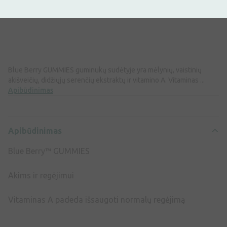
Grynasis kiekis: 210 g
Blue Berry GUMMIES guminukų sudėtyje yra mėlynių, vaistinių
akišveičių, didžiųjų serenčių ekstraktų ir vitamino A. Vitaminas ...
Apibūdinimas
Apibūdinimas
Blue Berry™ GUMMIES
Akims ir regėjimui
Vitaminas A padeda išsaugoti normalų regėjimą