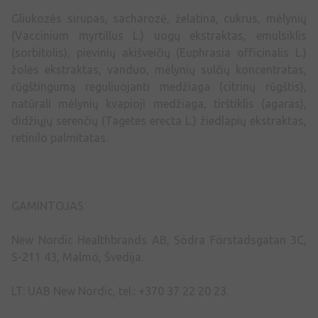
Gliukozės sirupas, sacharozė, želatina, cukrus, mėlynių
(Vaccinium myrtillus L.) uogų ekstraktas, emulsiklis
(sorbitolis), pievinių akišveičių (Euphrasia officinalis L.)
žolės ekstraktas, vanduo, mėlynių sulčių koncentratas,
rūgštingumą reguliuojanti medžiaga (citrinų rūgštis),
natūrali mėlynių kvapioji medžiaga, tirštiklis (agaras),
didžiųjų serenčių (Tagetes erecta L.) žiedlapių ekstraktas,
retinilo palmitatas.
GAMINTOJAS
New Nordic Healthbrands AB, Södra Förstadsgatan 3C,
S-211 43, Malmö, Švedija.
LT: UAB New Nordic, tel.: +370 37 22 20 23.