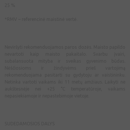
25 %
*RMV – referencinė maistinė vertė.
Neviršyti rekomenduojamos paros dozės. Maisto papildo
nevartoti kaip maisto pakaitalo. Svarbu įvairi,
subalansuota mityba ir sveikas gyvenimo būdas.
Nėščiosioms ir žindyvėms prieš vartojimą
rekomenduojama pasitarti su gydytoju ar vaistininku.
Netinka vartoti vaikams iki 11 metų amžiaus. Laikyti ne
aukštesnėje nei +25 °C temperatūroje, vaikams
nepasiekiamoje ir nepastebimoje vietoje.
SUDEDAMOSIOS DALYS