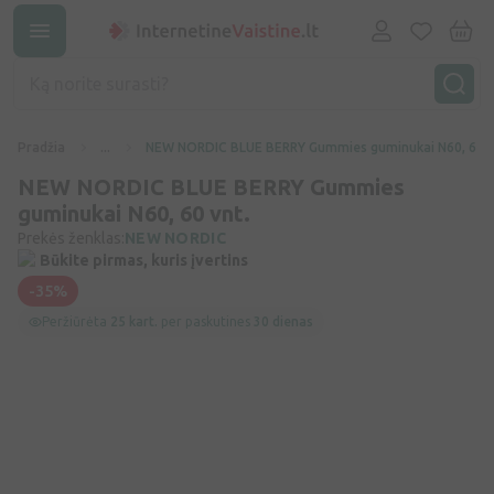
Pradžia
...
NEW NORDIC BLUE BERRY Gummies guminukai N60, 60 v
NEW NORDIC BLUE BERRY Gummies
guminukai N60, 60 vnt.
Prekės ženklas:
NEW NORDIC
Būkite pirmas, kuris įvertins
-35%
Peržiūrėta
25 kart.
per paskutines
30 dienas