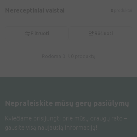
Nereceptiniai vaistai
0
produktai
Filtruoti
Rūšiuoti
Rodoma 0 iš
0
produktų
Nepraleiskite mūsų gerų pasiūlymų
Kviečiame prisijungti prie mūsų draugų rato –
gausite visą naujausią informaciją!