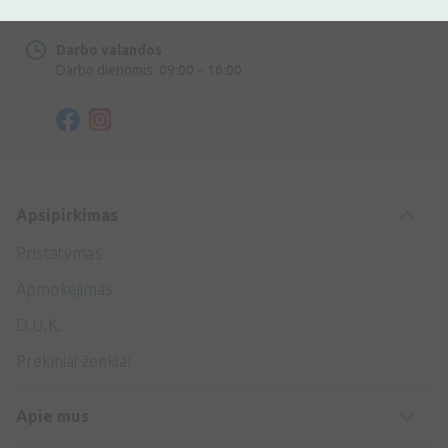
info@ivaist.lt
Darbo valandos
Darbo dienomis: 09:00 – 16:00
Apsipirkimas
Pristatymas
Apmokėjimas
D.U.K.
Prekiniai ženklai
Apie mus