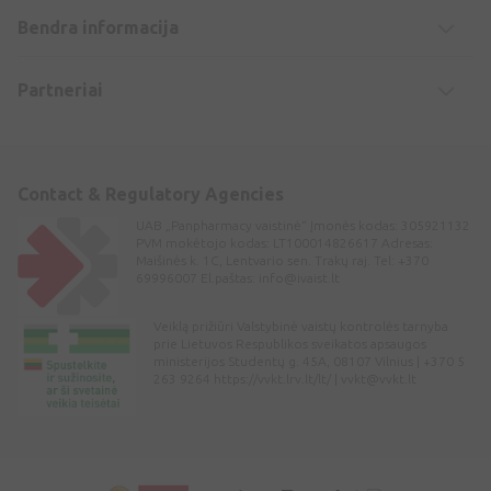
Bendra informacija
Partneriai
Contact & Regulatory Agencies
UAB „Panpharmacy vaistinė“ Įmonės kodas: 305921132
PVM mokėtojo kodas: LT100014826617 Adresas:
Maišinės k. 1C, Lentvario sen. Trakų raj. Tel: +370
69996007 El.paštas:
info@ivaist.lt
Veiklą prižiūri Valstybinė vaistų kontrolės tarnyba
prie Lietuvos Respublikos sveikatos apsaugos
ministerijos Studentų g. 45A, 08107 Vilnius | +370 5
263 9264 https://vvkt.lrv.lt/lt/ |
vvkt@vvkt.lt