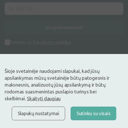
Užsiprenumeruoti
Sutinku su
Privatumo politika
Šioje svetainėje naudojami slapukai, kad jūsų
apsilankymas mūsų svetainėje būtų patogesnis ir
Adresas
malonesnis, analizuotų jūsų apsilankymą ir būtų
Maišinės k. 1C, Trakų raj., Lentvario sen. LT-21401, Lietuva
rodomas suasmenintas puslapio turinys bei
skelbimai.
Skaityti daugiau
Telefono numeris
+370 69996007
Slapukų nustatymai
Sutinku su visais
Elektroninis Paštas