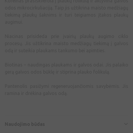
Kofeinas prasiskverbia į plaukų folikulą ir aktyvina galvos
odos mikrocirkuliaciją. Taip jis užtikrina maisto medžiagų
tiekimą plaukų šaknims ir turi teigiamos įtakos plaukų
augimui.
Niacinas prisideda prie įvairių plaukų augimo ciklo
procesų. Jis užtikrina maisto medžiagų tiekimą į galvos
odą ir suteikia plaukams tankumo bei apimties.
Biotinas – naudingas plaukams ir galvos odai. Jis palaiko
gerą galvos odos būklę ir stiprina plauko folikulą.
Pantenolis pasižymi regeneruojančiomis savybėmis. Jis
ramina ir drėkina galvos odą.
Naudojimo būdas