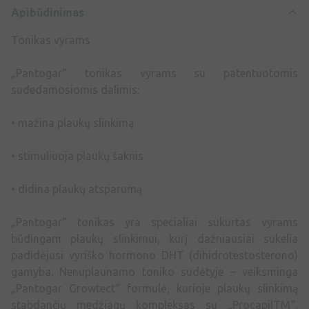
Apibūdinimas
Tonikas vyrams
„Pantogar“ tonikas vyrams su patentuotomis
sudedamosiomis dalimis:
• mažina plaukų slinkimą
• stimuliuoja plaukų šaknis
• didina plaukų atsparumą
„Pantogar“ tonikas yra specialiai sukurtas vyrams
būdingam plaukų slinkimui, kurį dažniausiai sukelia
padidėjusi vyriško hormono DHT (dihidrotestosterono)
gamyba. Nenuplaunamo toniko sudėtyje – veiksminga
„Pantogar Growtect“ formulė, kurioje plaukų slinkimą
stabdančių medžiagų kompleksas su „ProcapilTM“,