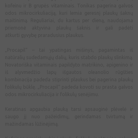
kofeinu ir B grupės vitaminais. Tonikas pagerina galvos
odos mikrocirkuliaciją, kuri lemia geresnį plaukų šaknų
maitinimą. Reguliariai, du kartus per dieną, naudojama
priemonė aktyvina plaukų šaknis ir gali padėti
atkurti gyvybę praradusius plaukus.
„Procapil“ – tai ypatingas mišinys, pagamintas iš
natūralių sudedamųjų dalių, kuris stabdo plaukų slinkimą.
Novatoriška vitaminais papildyto matrikino, apigenino ir
iš alyvmedžio lapų išgautos oleanolio rūgšties
kombinacija padeda stiprinti plaukus bei pagerina plaukų
folikulų būklę. „Procapil“ padeda kovoti su prasta galvos
odos mikrocirkuliacija ir folikulų senėjimu.
Keratinas apgaubia plauką tarsi apsauginė plėvelė ir
saugo jį nuo pažeidimų, gerindamas tvirtumą ir
mažindamas lūžinėjimą.