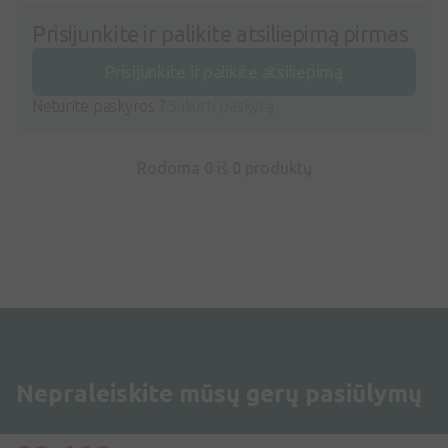
Prisijunkite ir palikite atsiliepimą pirmas
Prisijunkite ir palikite atsiliepimą
Neturite paskyros ?
Sukurti paskyrą
Rodoma 0 iš
0
produktų
Nepraleiskite mūsų gerų pasiūlymų
Kviečiame prisijungti prie mūsų draugų rato –