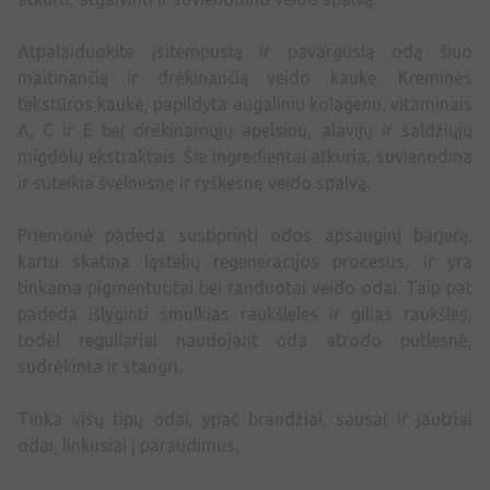
Atpalaiduokite įsitempusią ir pavargusią odą šiuo
maitinančią ir drėkinančią veido kauke. Kreminės
tekstūros kaukė, papildyta augaliniu kolagenu, vitaminais
A, C ir E bei drėkinamųjų apelsinų, alavijų ir saldžiųjų
migdolų ekstraktais. Šie ingredientai atkuria, suvienodina
ir suteikia švelnesnę ir ryškesnę veido spalvą.
Priemonė padeda sustiprinti odos apsauginį barjerą,
kartu skatina ląstelių regeneracijos procesus, ir yra
tinkama pigmentuotai bei randuotai veido odai. Taip pat
padeda išlyginti smulkias raukšleles ir gilias raukšles,
todėl reguliariai naudojant oda atrodo putlesnė,
sudrėkinta ir stangri.
Tinka visų tipų odai, ypač brandžiai, sausai ir jautriai
odai, linkusiai į paraudimus.