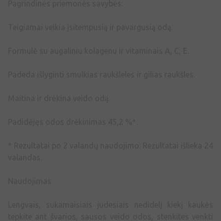
Pagrindinės priemonės savybės:
Teigiamai veikia įsitempusią ir pavargusią odą.
Formulė su augaliniu kolagenu ir vitaminais A, C, E.
Padeda išlyginti smulkias raukšleles ir gilias raukšles.
Maitina ir drėkina veido odą.
Padidėjęs odos drėkinimas 45,2 %*.
* Rezultatai po 2 valandų naudojimo. Rezultatai išlieka 24
valandas.
Naudojimas
Lengvais, sukamaisiais judesiais nedidelį kiekį kaukės
tepkite ant švarios, sausos veido odos, stenkites venkti