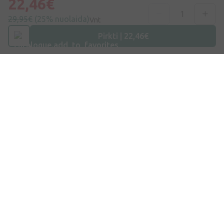
22,46€
gausite visą naujausią informaciją!
29,95€
(25% nuolaida)
Vnt
Pirkti | 22,46€
Užsiprenumeruoti
Sutinku su
Privatumo politika
Adresas
Maišinės k. 1C, Trakų raj., Lentvario sen. LT-21401, Lietuva
Telefono numeris
+370 69996007