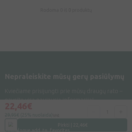
Rodoma 0 iš
0
produktų
Nepraleiskite mūsų gerų pasiūlymų
Kviečiame prisijungti prie mūsų draugų rato –
gausite visą naujausią informaciją!
22,46€
29,95€
(25% nuolaida)
Vnt
Pirkti | 22,46€