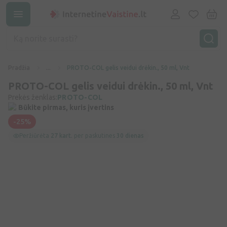
Pradžia
...
PROTO-COL gelis veidui drėkin., 50 ml, Vnt
PROTO-COL gelis veidui drėkin., 50 ml, Vnt
Prekės ženklas:
PROTO-COL
Būkite pirmas, kuris įvertins
-25%
Peržiūrėta
27 kart.
per paskutines
30 dienas