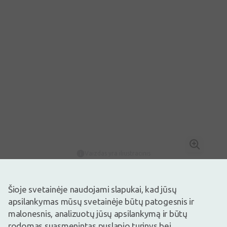
Vaizdas yra iliustracinis
22,46€
29,95€
(25% nuolaida)
Geriausia per 30 d.: 29,95€ (-26%)
Šioje svetainėje naudojami slapukai, kad jūsų
Prekyboje
Liko tik 1
apsilankymas mūsų svetainėje būtų patogesnis ir
Drėkinamasis veido gelis Proto-Col Moisturising Facial Gel 50ml
malonesnis, analizuotų jūsų apsilankymą ir būtų
rodomas suasmenintas puslapio turinys bei