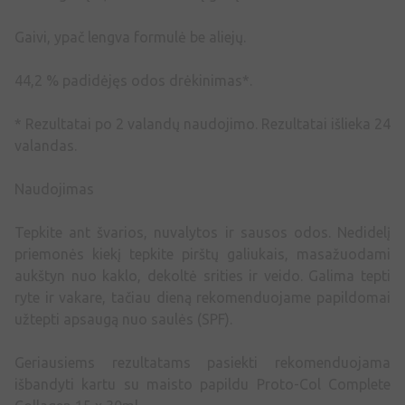
Gaivi, ypač lengva formulė be aliejų.
44,2 % padidėjęs odos drėkinimas*.
* Rezultatai po 2 valandų naudojimo. Rezultatai išlieka 24
valandas.
Naudojimas
Tepkite ant švarios, nuvalytos ir sausos odos. Nedidelį
priemonės kiekį tepkite pirštų galiukais, masažuodami
aukštyn nuo kaklo, dekoltė srities ir veido. Galima tepti
ryte ir vakare, tačiau dieną rekomenduojame papildomai
užtepti apsaugą nuo saulės (SPF).
Geriausiems rezultatams pasiekti rekomenduojama
išbandyti kartu su maisto papildu Proto-Col Complete